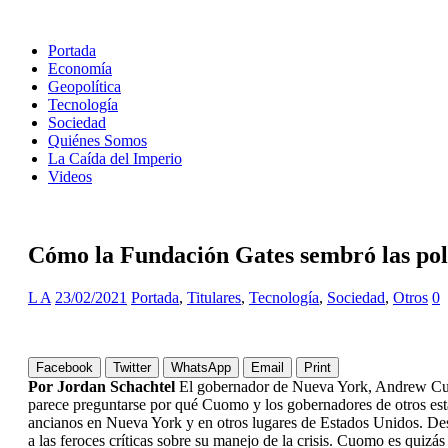
Portada
Economía
Geopolítica
Tecnología
Sociedad
Quiénes Somos
La Caída del Imperio
Videos
Cómo la Fundación Gates sembró las polít
L A
23/02/2021
Portada
,
Titulares
,
Tecnología
,
Sociedad
,
Otros
0
Facebook
Twitter
WhatsApp
Email
Print
Por Jordan Schachtel
El gobernador de Nueva York, Andrew Cuomo,
parece preguntarse por qué Cuomo y los gobernadores de otros esta
ancianos en Nueva York y en otros lugares de Estados Unidos. Des
a las feroces críticas sobre su manejo de la crisis. Cuomo es quizás