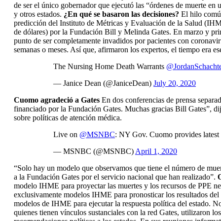
de ser el único gobernador que ejecutó las “órdenes de muerte en
y otros estados.
¿En qué se basaron las decisiones?
El hilo común
predicción del Instituto de Métricas y Evaluación de la Salud (IH
de dólares) por la Fundación Bill y Melinda Gates. En marzo y pri
punto de ser completamente invadidos por pacientes con coronaviru
semanas o meses. Así que, afirmaron los expertos, el tiempo era es
The Nursing Home Death Warrants
@JordanSchachte
— Janice Dean (@JaniceDean)
July 20, 2020
Cuomo agradeció a Gates
En dos conferencias de prensa separada
financiado por la Fundación Gates. Muchas gracias Bill Gates”, di
sobre políticas de atención médica.
Live on
@MSNBC
: NY Gov. Cuomo provides latest 
— MSNBC (@MSNBC)
April 1, 2020
“Solo hay un modelo que observamos que tiene el número de muert
a la Fundación Gates por el servicio nacional que han realizado”.
O
modelo IHME para proyectar las muertes y los recursos de PPE nec
exclusivamente modelos IHME para pronosticar los resultados del c
modelos de IHME para ejecutar la respuesta política del estado. No
quienes tienen vínculos sustanciales con la red Gates, utilizaro