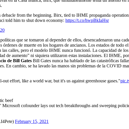
vas en la Casa Blanca, Birx, que simultáneamente tenía un asiento en la
s.
 debacle from the beginning. Birx, tied to IHME propaganda operation,
uci told him to shut down economy:
https://t.co/hwpBkIaHsr
020
políticas que se tomaron al depender de ellos, desencadenaron una cade
as órdenes de muerte en los hogares de ancianos. Los estados de todo e
 las calles, pero el modelo IHME nunca funcionó. La capacidad de los
d de aumento” ni siquiera utilizaron estas instalaciones. El IHME, por
ncio de Bill Gates
Bill Gates nunca ha hablado de las catastróficas falla
ses. En cambio, se ha lavado las manos sin problemas de la COVID maní
-out effort, like a world war, but it's us against greenhouse gases."
pic
tic beef
” Microsoft cofounder lays out tech breakthroughs and sweeping polici
AI4Pete)
February 15, 2021