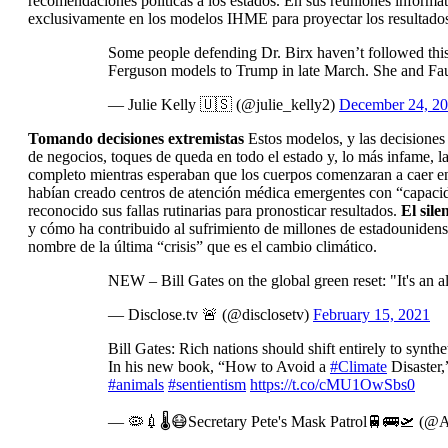
recomendaciones políticas a los estados. En sus reuniones informati
exclusivamente en los modelos IHME para proyectar los resultado
Some people defending Dr. Birx haven’t followed this
Ferguson models to Trump in late March. She and Fa
— Julie Kelly 🇺🇸 (@julie_kelly2)
December 24, 2
Tomando decisiones extremistas
Estos modelos, y las decisiones 
de negocios, toques de queda en todo el estado y, lo más infame, l
completo mientras esperaban que los cuerpos comenzaran a caer en
habían creado centros de atención médica emergentes con “capacida
reconocido sus fallas rutinarias para pronosticar resultados.
El sile
y cómo ha contribuido al sufrimiento de millones de estadouniden
nombre de la última “crisis” que es el cambio climático.
NEW – Bill Gates on the global green reset: "It's an all
— Disclose.tv 🚨 (@disclosetv)
February 15, 2021
Bill Gates: Rich nations should shift entirely to synthe
In his new book, “How to Avoid a
#Climate
Disaster,
#animals
#sentientism
https://t.co/cMU1OwSbs0
— 🦠💉🌡😷Secretary Pete's Mask Patrol🚆🚌🛫 (@