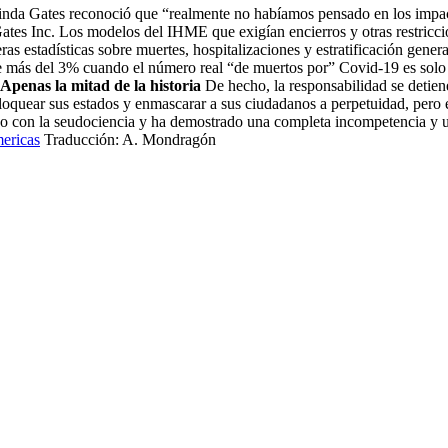
nda Gates reconoció que “realmente no habíamos pensado en los impac
r Gates Inc. Los modelos del IHME que exigían encierros y otras restri
stadísticas sobre muertes, hospitalizaciones y estratificación general
de más del 3% cuando el número real “de muertos por” Covid-19 es sol
Apenas la mitad de la historia
De hecho, la responsabilidad se detiene
uear sus estados y enmascarar a sus ciudadanos a perpetuidad, pero esa
ado con la seudociencia y ha demostrado una completa incompetencia y 
mericas
Traducción: A. Mondragón