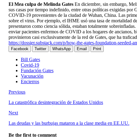
El Mea culpa de Melinda Gates
En diciembre, sin embargo, Meli
sus casas por tiempo indefinido, entre otras políticas exigidas po
COVID-19 provenientes de la ciudad de Wuhan, China. Las primeras e
sobre el virus. Por ejemplo, el IHME usó una tasa de mortalidad 
presentaron como ciencia sólida, estaban totalmente sobreinfladas.
enviar pacientes enfermos de COVID a los hogares de ancianos, bloq
provinieron casi exclusivamente de la red de Gates, que ha trafic
https://dossier.substack.com/p/how-the-gates-foundation-seeded-a
Facebook
Twitter
WhatsApp
Email
Print
Bill Gates
Covid-19
Fundación Gates
Vacunación
Encierros
Previous
La catastrófica desintegración de Estados Unidos
Next
Las deudas y las burbujas mataron a la clase media en EE.UU.
Be the first to comment