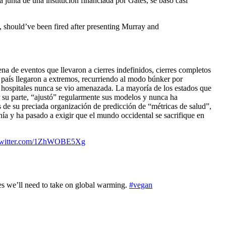
 junta de una institución financiada por Gates, se basó casi
 should’ve been fired after presenting Murray and
na de eventos que llevaron a cierres indefinidos, cierres completos
l país llegaron a extremos, recurriendo al modo búnker por
 hospitales nunca se vio amenazada. La mayoría de los estados que
 su parte, “ajustó” regularmente sus modelos y nunca ha
s de su preciada organización de predicción de “métricas de salud”,
a y ha pasado a exigir que el mundo occidental se sacrifique en
.twitter.com/1ZhWOBE5Xg
es we’ll need to take on global warming.
#vegan