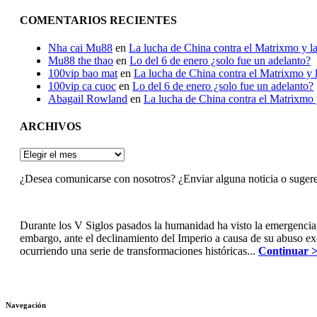
COMENTARIOS RECIENTES
Nha cai Mu88
en
La lucha de China contra el Matrixmo y la
Mu88 the thao
en
Lo del 6 de enero ¿solo fue un adelanto?
100vip bao mat
en
La lucha de China contra el Matrixmo y l
100vip ca cuoc
en
Lo del 6 de enero ¿solo fue un adelanto?
Abagail Rowland
en
La lucha de China contra el Matrixmo y
ARCHIVOS
ARCHIVOS
¿Desea comunicarse con nosotros? ¿Enviar alguna noticia o suger
Durante los V Siglos pasados la humanidad ha visto la emergencia
embargo, ante el declinamiento del Imperio a causa de su abuso e
ocurriendo una serie de transformaciones históricas...
Continuar 
Navegación