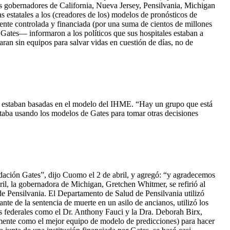
s gobernadores de California, Nueva Jersey, Pensilvania, Michigan
 estatales a los (creadores de los) modelos de pronósticos de
ente controlada y financiada (por una suma de cientos de millones
Gates— informaron a los políticos que sus hospitales estaban a
an sin equipos para salvar vidas en cuestión de días, no de
cas estaban basadas en el modelo del IHME. “Hay un grupo que está
staba usando los modelos de Gates para tomar otras decisiones
ación Gates”, dijo Cuomo el 2 de abril, y agregó: “y agradecemos
ril, la gobernadora de Michigan, Gretchen Whitmer, se refirió al
 Pensilvania. El Departamento de Salud de Pensilvania utilizó
e de la sentencia de muerte en un asilo de ancianos, utilizó los
tas federales como el Dr. Anthony Fauci y la Dra. Deborah Birx,
mente como el mejor equipo de modelo de predicciones) para hacer