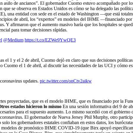
 un asilo de ancianos”. El gobernador Cuomo estuvo acompañado por lo
 que se observa en Estados Unidos es cómo se ha delegado las políticas
ME), una entidad con sede en el estado de Washington —que está totalm
ncipios de abril, los “expertos” en modelos del IHME —financiado por 
s. Y afirmaron que el aumento masivo haría que los hospitales se quedar
encial para tomar decisiones rápidas.
l
⁩ ⁦
@Medium
⁩
https://t.co/EZWe9YwQE3
s el 1 y el 2 de abril, Cuomo dejó en claro que sus decisiones políti
jo Cuomo el 1 de abril, al discutir las necesidades de las UCI y cómo e
coronavirus updates.
pic.twitter.com/onCtv2aikw
es proyectadas, que es el modelo IHME, que es financiado por la Fund
tros estados hicieron lo mismo
En una sesión informativa del 9 de ab
esarios para el supuesto aumento. Lo mismo sucedió con el gobierno de
oronavirus. El gobernador de Nueva Jersey Phil Murphy, otro participant
 solo los gobernadores estatales confiaban en estos datos, los burócra
n los modelos de pronóstico IHME COVID-19 (que Birx apoyó específica