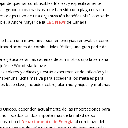
 dejar de quemar combustibles fósiles, y específicamente
mas geopolíticos masivos, que han sido una plaga durante
rector ejecutivo de una organización benéfica Shift con sede
ible, a Andre Mayer de la
CBC News
de Canadá.
bio hacia una mayor inversión en energías renovables como
 importaciones de combustibles fósiles, una gran parte de
 energética serán las cadenas de suministro, dijo la semana
a jefe de Wood Mackenzie.
s solares y eólicas ya están experimentando inflación y la
haber una lucha masiva para acceder a los metales para
les base clave, incluidos cobre, aluminio y níquel, y materias
os Unidos, dependen actualmente de las importaciones para
bono. Estados Unidos importa más de la mitad de su
cos, dijo el
Departamento de Energía
al comienzo del
s no tiene producción nacional para 14 de esos minerales