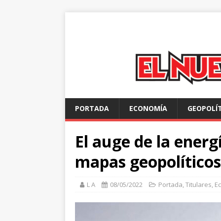
PORTADA
ECONOMÍA
GEOPOLÍ
El auge de la energ
mapas geopolíticos
L A
08/05/2022
Portada
,
Titulares
,
E