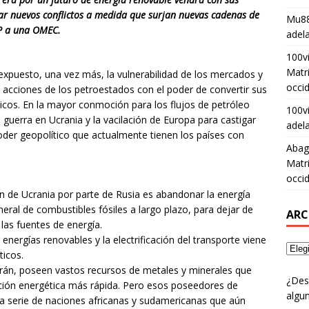
ar nuevos conflictos a medida que surjan nuevas cadenas de
Mu88
EP a una OMEC.
adel
100v
Matri
expuesto, una vez más, la vulnerabilidad de los mercados y
occid
 acciones de los petroestados con el poder de convertir sus
ticos. En la mayor conmoción para los flujos de petróleo
100v
guerra en Ucrania y la vacilación de Europa para castigar
adel
poder geopolítico que actualmente tienen los países con
Abag
Matri
occid
ón de Ucrania por parte de Rusia es abandonar la energía
neral de combustibles fósiles a largo plazo, para dejar de
ARC
las fuentes de energía.
 energías renovables y la electrificación del transporte viene
ticos.
 Irán, poseen vastos recursos de metales y minerales que
¿Des
ición energética más rápida. Pero esos poseedores de
algun
na serie de naciones africanas y sudamericanas que aún