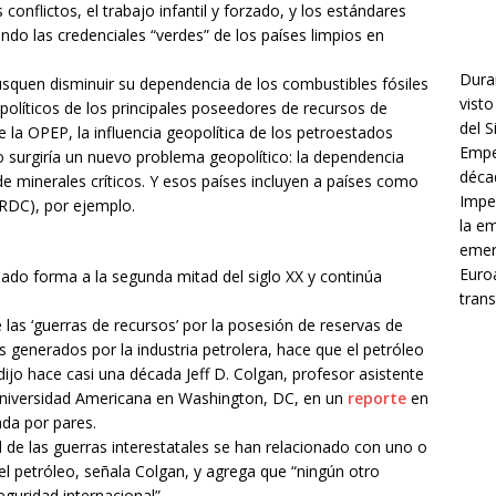
 conflictos, el trabajo infantil y forzado, y los estándares
do las credenciales “verdes” de los países limpios en
Dura
squen disminuir su dependencia de los combustibles fósiles
visto
 políticos de los principales poseedores de recursos de
del 
la OPEP, la influencia geopolítica de los petroestados
Empe
 surgiría un nuevo problema geopolítico: la dependencia
décad
e minerales críticos. Y esos países incluyen a países como
Impe
(RDC), por ejemplo.
la e
emer
Euroa
dado forma a la segunda mitad del siglo XX y continúa
trans
as ‘guerras de recursos’ por la posesión de reservas de
os generados por la industria petrolera, hace que el petróleo
dijo hace casi una década Jeff D. Colgan, profesor asistente
a Universidad Americana en Washington, DC, en un
reporte
en
sada por pares.
 de las guerras interestatales se han relacionado con uno o
 petróleo, señala Colgan, y agrega que “ningún otro
guridad internacional”.