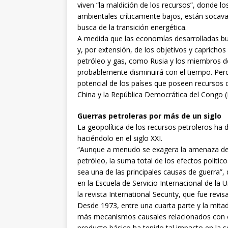
viven “la maldición de los recursos”, donde los
ambientales críticamente bajos, están socavan
busca de la transición energética.
A medida que las economías desarrolladas bu
y, por extensión, de los objetivos y caprichos
petróleo y gas, como Rusia y los miembros de 
probablemente disminuirá con el tiempo. Pero
potencial de los países que poseen recursos d
China y la República Democrática del Congo 
Guerras petroleras por más de un siglo
La geopolítica de los recursos petroleros ha 
haciéndolo en el siglo XXI.
“Aunque a menudo se exagera la amenaza de l
petróleo, la suma total de los efectos polític
sea una de las principales causas de guerra”, 
en la Escuela de Servicio Internacional de l
la revista International Security, que fue revi
Desde 1973, entre una cuarta parte y la mitad
más mecanismos causales relacionados con el
producto básico ha tenido tal impacto en la se