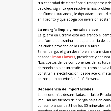
“La capacidad de electrificar el transporte y
petróleo, significa que resolveríamos proble
los últimos 100 años”, le dijo Adam Scott, di
en Toronto y que aboga por inversión sosten
La energía limpia y metales clave
La guerra en Ucrania está acelerando el cam
una forma de disminuir la dependencia de las
los cuales proviene de la OPEP y Rusia.
Sin embargo, el gran desafío en la transición
pasada
Simon Flowers
, presidente y analist
“Los costos de los componentes de las turbina
demanda solo se intensificará. También va a 
construir la electrificación, desde acero, meta
primas para baterías”, señaló Flowers.
Dependencia de importaciones
Las economías desarrolladas, incluido Estad
impulsar las fuentes de energía bajas en car
consumo anual de 31 de los 35 minerales críti
mandato del presidente Biden. Estados Unido