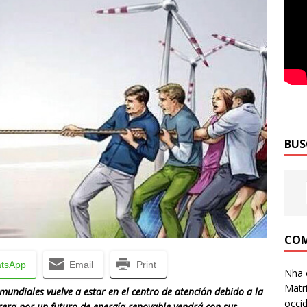
BUS
COM
tsApp
Email
Print
Nha 
Matri
mundiales vuelve a estar en el centro de atención debido a la
occid
rera por un futuro de energía renovable vendrá con sus