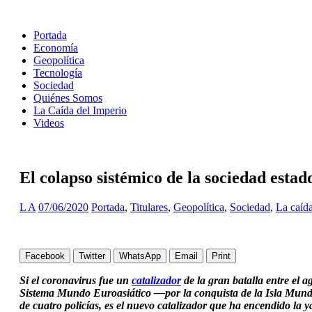
Portada
Economía
Geopolítica
Tecnología
Sociedad
Quiénes Somos
La Caída del Imperio
Videos
El colapso sistémico de la sociedad est
L A
07/06/2020
Portada
,
Titulares
,
Geopolítica
,
Sociedad
,
La caída
Facebook
Twitter
WhatsApp
Email
Print
Si el coronavirus fue un
catalizador
de la gran batalla entre el 
Sistema Mundo Euroasiático —por la conquista de la Isla Mundo
de cuatro policías, es el nuevo catalizador que ha encendido la 