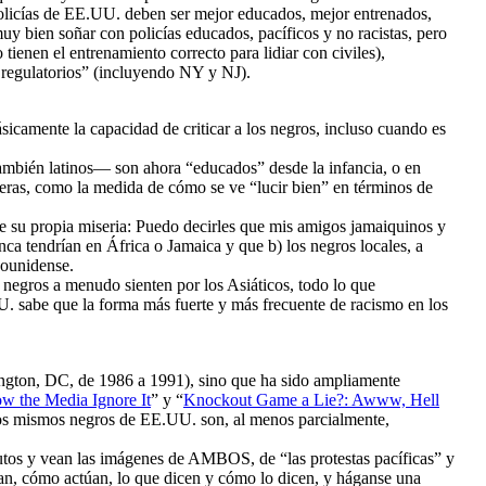
 policías de EE.UU. deben ser mejor educados, mejor entrenados,
y bien soñar con policías educados, pacíficos y no racistas, pero
o tienen el entrenamiento correcto para lidiar con civiles),
 regulatorios” (incluyendo NY y NJ).
icamente la capacidad de criticar a los negros, incluso cuando es
también latinos— son ahora “educados” desde la infancia, o en
jeras, como la medida de cómo se ve “lucir bien” en términos de
 su propia miseria: Puedo decirles que mis amigos jamaiquinos y
 tendrían en África o Jamaica y que b) los negros locales, a
dounidense.
 negros a menudo sienten por los Asiáticos, todo lo que
U. sabe que la forma más fuerte y más frecuente de racismo en los
ngton, DC, de 1986 a 1991), sino que ha sido ampliamente
w the Media Ignore It
” y “
Knockout Game a Lie?: Awww, Hell
ue los mismos negros de EE.UU. son, al menos parcialmente,
tos y vean las imágenes de AMBOS, de “las protestas pacíficas” y
lan, cómo actúan, lo que dicen y cómo lo dicen, y háganse una