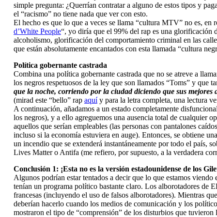
simple pregunta: ¿Querrían contratar a alguno de estos tipos y pa
el “racismo” no tiene nada que ver con esto.
El hecho es que lo que a veces se llama “cultura MTV” no es, en re
d’White People
“, yo diría que el 99% del rap es una glorificació
alcoholismo, glorificación del comportamiento criminal en las calle
que están absolutamente encantados con esta llamada “cultura negr
Política gobernante castrada
Combina una política gobernante castrada que no se atreve a llamar 
los negros respetuosos de la ley que son llamados “Toms” y que t
que la noche, corriendo por la ciudad diciendo que sus mejores 
(mirad este “bello” rap
aquí
y para la letra completa, una lectura 
A continuación, añadamos a un estado completamente disfuncional,
los negros), y a ello agreguemos una ausencia total de cualquier op
aquellos que serían empleables (las personas con pantalones caído
incluso si la economía estuviera en auge). Entonces, se obtiene un
un incendio que se extenderá instantáneamente por todo el país, s
Lives Matter o Antifa (me refiero, por supuesto, a la verdadera c
Conclusión 1: ¡Esta no es la versión estadounidense de los Gile
Algunos podrían estar tentados a decir que lo que estamos viendo 
tenían un programa político bastante claro. Los alborotadores de E
francesas (incluyendo el uso de falsos alborotadores). Mientras q
deberían hacerlo cuando los medios de comunicación y los polític
mostraron el tipo de “comprensión” de los disturbios que tuvieron