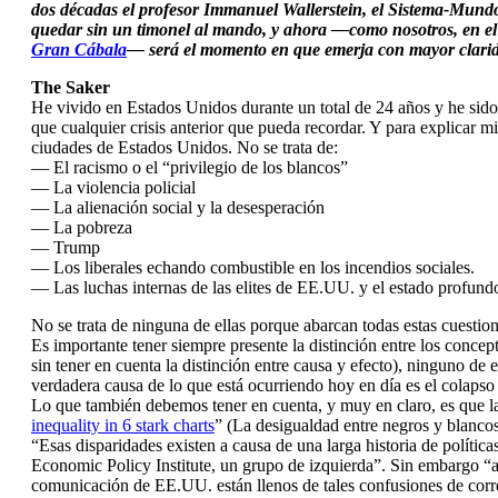
dos décadas el profesor Immanuel Wallerstein, el Sistema-Mund
quedar sin un timonel al mando, y ahora —como nosotros, en el 
Gran Cábala
— será el momento en que emerja con mayor clari
The Saker
He vivido en Estados Unidos durante un total de 24 años y he sido
que cualquier crisis anterior que pueda recordar. Y para explicar 
ciudades de Estados Unidos. No se trata de:
— El racismo o el “privilegio de los blancos”
— La violencia policial
— La alienación social y la desesperación
— La pobreza
— Trump
— Los liberales echando combustible en los incendios sociales.
— Las luchas internas de las elites de EE.UU. y el estado profund
No se trata de ninguna de ellas porque abarcan todas estas cuestio
Es importante tener siempre presente la distinción entre los concep
sin tener en cuenta la distinción entre causa y efecto), ninguno de 
verdadera causa de lo que está ocurriendo hoy en día es el colapso
Lo que también debemos tener en cuenta, y muy en claro, es que la
inequality in 6 stark charts
” (La desigualdad entre negros y blanco
“Esas disparidades existen a causa de una larga historia de polític
Economic Policy Institute, un grupo de izquierda”. Sin embargo “a
comunicación de EE.UU. están llenos de tales confusiones de corre