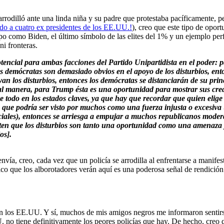
rrodilló ante una linda niña y su padre que protestaba pacíficamente, p
do a cuatro ex presidentes de los EE.UU.!
), creo que este tipo de opo
po como Biden, el último símbolo de las elites del 1% y un ejemplo perf
i fronteras.
tencial para ambas facciones del Partido Unipartidista en el poder: p
os demócratas son demasiado obvios en el apoyo de los disturbios, ent
oyan los disturbios, entonces los demócratas se distanciarán de su pr
al manera, para Trump ésta es una oportunidad para mostrar sus crede
todo en los estados claves, ya que hay que recordar que quien elige al
 que podría ser visto por muchos como una fuerza injusta o excesiva 
rciales), entonces se arriesga a empujar a muchos republicanos modera
nten que los disturbios son tanto una oportunidad como una amenaza y
os].
ía, creo, cada vez que un policía se arrodilla al enfrentarse a manifest
ico que los alborotadores verán aquí es una poderosa señal de rendició
 en los EE.UU. Y sí, muchos de mis amigos negros me informaron sentirs
no tiene definitivamente los peores policías que hay. De hecho, creo 