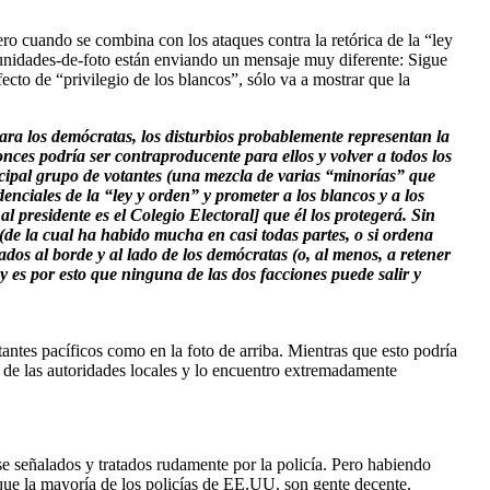
ero cuando se combina con los ataques contra la retórica de la “ley
rtunidades-de-foto están enviando un mensaje muy diferente: Sigue
ecto de “privilegio de los blancos”, sólo va a mostrar que la
ara los demócratas, los disturbios probablemente representan la
onces podría ser contraproducente para ellos y volver a todos los
incipal grupo de votantes (una mezcla de varias “minorías” que
nciales de la “ley y orden” y prometer a los blancos y a los
 presidente es el Colegio Electoral] que él los protegerá. Sin
(de la cual ha habido mucha en casi todas partes, o si ordena
dos al borde y al lado de los demócratas (o, al menos, a retener
 es por esto que ninguna de las dos facciones puede salir y
antes pacíficos como en la foto de arriba. Mientras que esto podría
n de las autoridades locales y lo encuentro extremadamente
e señalados y tratados rudamente por la policía. Pero habiendo
que la mayoría de los policías de EE.UU. son gente decente.