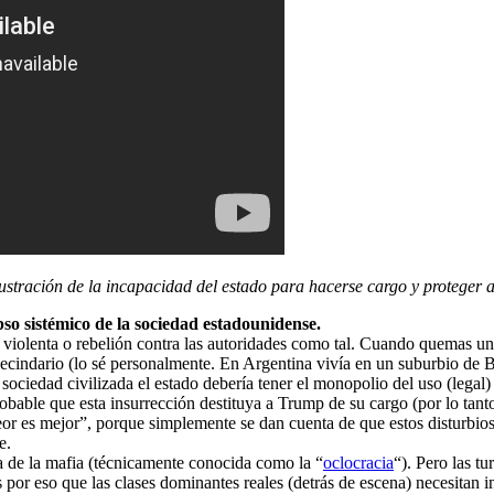
lustración de la incapacidad del estado para hacerse cargo y proteger a
pso sistémico de la sociedad estadounidense.
violenta o rebelión contra las autoridades como tal. Cuando quemas un 
u vecindario (lo sé personalmente. En Argentina vivía en un suburbio de B
ociedad civilizada el estado debería tener el monopolio del uso (legal) 
obable que esta insurrección destituya a Trump de su cargo (por lo tant
“peor es mejor”, porque simplemente se dan cuenta de que estos disturbi
e.
 de la mafia (técnicamente conocida como la “
oclocracia
“). Pero las tu
s por eso que las clases dominantes reales (detrás de escena) necesitan i