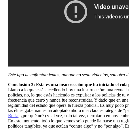
Este tipo de enfrentamientos, aunque no sean violentos, son otra i
Conclusión 3: Esta es una insurrección que ha iniciado el cola
Llamo a lo que está sucediendo hoy una insurrección: una revuelta 
policías, no, lo que estás haciendo es expulsar a los policías de t
frecuencia que cerró y nunca fue reconstruida). Y dado que en una s
legitimidad del estado que opera la fuerza policial. Es muy poco pr
las élites gobernantes ha adoptado ahora una clara estrategia de 
Rusia
, ¿por qué no?) y tal vez, solo tal vez, derrotarlo en noviembr
En este momento, todo lo que vemos solo puede llamarse una regla
políticos tangibles, ya que actúan “contra algo” y no “por algo”. E