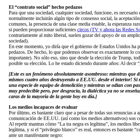
El “contrato social” hecho pedazos
Para que una sociedad, cualquier sociedad, funcione, es necesario q
normalmente incluirán algún tipo de consenso social, la aceptación 
comunes, la presencia de una clase media estable, la esperanza razo
si pueden proporcionar suficientes
circos (TV y ahora las Redes So
contrariamente al mito liberal, suelen gozar del apoyo de un ampli
sociedad).
En este momento, yo diría que el gobierno de Estados Unidos ha per
pedazos. De hecho, lo que podemos observar es exactamente lo cont
importante). No sólo eso, sino que desde la elección de Trump, tod
posible su elección. Lo he estado diciendo durante años: Al decir “
[Este es un fenómeno absolutamente asombroso: mientras que du
mismos cuatro años destruyendo a EE.UU. desde el interior! Si m
una especie de equipo de demolición y mientras se odian con pas
muy predecible pero, por desgracia, la dialéctica ya no se ense
caras de la mayoría de la gente hoy en día.]
Los medios incapaces de evaluar
Por último, es bastante claro que a pesar de todas sus renuncias a 
comunicación de EE.UU. (así como los medios alternativos) son com
Al repetir mantras cómo “La ira negra es legítima”, los medios lib
legítima, y si el “privilegio blanco” es real, entonces es bastant
ante un manifestante negro: