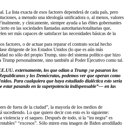
l. La lista exacta de esos factores dependerá de cada país, pero
tituciones, a menudo una ideología unificadora o, al menos, valores
 Finalmente, y cínicamente, siempre ayuda a las élites gobernantes
erto en las sociedades llamadas autoritarias/totalitarias que,
en ser más capaces de satisfacer las necesidades básicas de la
 factores, o de actuar para reparar el contrato social hecho
lase dirigente de los Estados Unidos (lo que es aún más
idad no sólo del propio Trump, sino del sistema político que hizo
a Trump personalmente, sino también al Poder Ejecutivo como tal.
EE.UU. externamente, los que odian a Trump ¡se pasaron los
los Republicanos y los Demócratas, podemos ver que operan como
nidos. Para cualquiera que haya estudiado dialéctica esto sería
de estar pasando en la superpotencia indispensable”— en las
ores de fuera de la ciudad”, la mayoría de los medios de
 sucediendo. Lo que quiero decir con esto es lo siguiente:
 violencia y el saqueo. Después de todo, si la “ira negra” es
amentables” “excesos”. Sólo miren esta imagen de Biden arrodillado