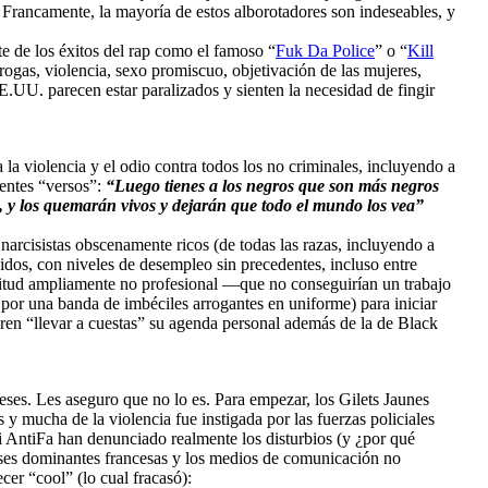
 Francamente, la mayoría de estos alborotadores son indeseables, y
te de los éxitos del rap como el famoso “
Fuk Da Police
” o “
Kill
ogas, violencia, sexo promiscuo, objetivación de las mujeres,
EE.UU. parecen estar paralizados y sienten la necesidad de fingir
la violencia y el odio contra todos los no criminales, incluyendo a
entes “versos”:
“Luego tienes a los negros que son más negros
, y los quemarán vivos y dejarán que todo el mundo los vea”
rcisistas obscenamente ricos (de todas las razas, incluyendo a
nidos, con niveles de desempleo sin precedentes, incluso entre
ctitud ampliamente no profesional —que no conseguirían un trabajo
 por una banda de imbéciles arrogantes en uniforme) para iniciar
ren “llevar a cuestas” su agenda personal además de la de Black
ses. Les aseguro que no lo es. Para empezar, los Gilets Jaunes
y mucha de la violencia fue instigada por las fuerzas policiales
i AntiFa han denunciado realmente los disturbios (y ¿por qué
ases dominantes francesas y los medios de comunicación no
er “cool” (lo cual fracasó):