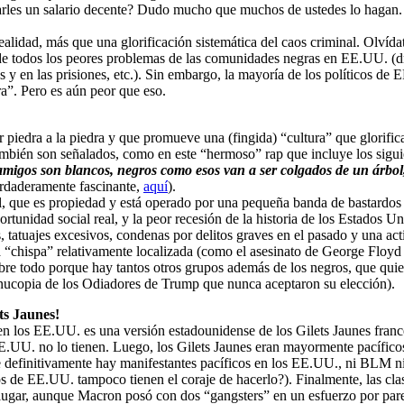
garles un salario decente? Dudo mucho que muchos de ustedes lo hagan.
alidad, más que una glorificación sistemática del caos criminal. Olvída
n de todos los peores problemas de las comunidades negras en EE.UU. (dr
s y en las prisiones, etc.). Sin embargo, la mayoría de los políticos de 
a”. Pero es aún peor que eso.
piedra a la piedra y que promueve una (fingida) “cultura” que glorifica 
ambién son señalados, como en este “hermoso” rap que incluye los sigui
amigos son blancos, negros como esos van a ser colgados de un árbol
verdaderamente fascinante,
aquí
).
 que es propiedad y está operado por una pequeña banda de bastardos na
ortunidad social real, y la peor recesión de la historia de los Estados U
s, tatuajes excesivos, condenas por delitos graves en el pasado y una a
a “chispa” relativamente localizada (como el asesinato de George Floyd
obre todo porque hay tantos otros grupos además de los negros, que quie
ornucopia de los Odiadores de Trump que nunca aceptaron su elección).
ts Jaunes!
en los EE.UU. es una versión estadounidense de los Gilets Jaunes france
E.UU. no lo tienen. Luego, los Gilets Jaunes eran mayormente pacíficos 
ue definitivamente hay manifestantes pacíficos en los EE.UU., ni BLM n
os de EE.UU. tampoco tienen el coraje de hacerlo?). Finalmente, las cl
 lugar, aunque Macron posó con dos “gangsters” en un esfuerzo por parec