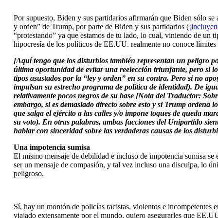
Por supuesto, Biden y sus partidarios afirmarán que Biden sólo se a
y orden” de Trump, por parte de Biden y sus partidarios (
¡incluyen
“protestando” ya que estamos de tu lado, lo cual, viniendo de un ti
hipocresía de los políticos de EE.UU. realmente no conoce límites n
[Aquí tengo que los disturbios también representan un peligro po
última oportunidad de evitar una reelección triunfante, pero si l
tipos asustados por la “ley y orden” en su contra. Pero si no ap
impulsan su estrecho programa de política de identidad). De igu
relativamente pocos negros de su base [Nota del Traductor: Sobre 
embargo, si es demasiado directo sobre esto y si Trump ordena lo
que salga el ejército a las calles y/o impone toques de queda ma
su voto). En otras palabras, ambas facciones del Unipartido sie
hablar con sinceridad sobre las verdaderas causas de los disturbi
Una impotencia sumisa
El mismo mensaje de debilidad e incluso de impotencia sumisa se env
ser un mensaje de compasión, y tal vez incluso una disculpa, lo ún
peligroso.
Sí, hay un montón de policías racistas, violentos e incompetentes
viajado extensamente por el mundo, quiero asegurarles que EE.UU. 