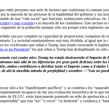
ue estén presentes una serie de factores que conforman el contrato socia
por la mayoría de las personas de la legitimidad del gobierno y sus ins
nable de una “vida social” que funcione, instituciones educativas, etc.
ciales) y pan (comida)
a la mayoría de los ciudadanos. Esto incluso es ci
o segmento de la población (aunque sólo sea porque estos regímenes suel
dido casi por completo su capacidad de proporcionar cualquiera de esos
rario: La sociedad estadounidense está muy dividida, al igual que la c
os los vociferantes que odian a Trump, han estado socavando la legitim
no es mi Presidente
” los que odian a Trump han deslegitimado no sólo 
rante casi cuatro años Trump ha estado destruyendo el Imperio de 
iramos más allá de las diferencias (en gran parte ficticias) entre 
ión, ambos contribuyen a derribar tanto el Imperio como a Estados U
ña, de ahí la aturdida mirada de perplejidad y asombro —”esto no pue
apoyar sólo a los “manifestantes pacíficos” y su condena a los “saquead
pletamente incapaces de dar una evaluación moral/ética de lo que está
erales de EE.UU. están básicamente poniendo un sello de aprobación a la
e “comprensible” que esta “ira” “a veces” “se desborde” y conduzca a “l