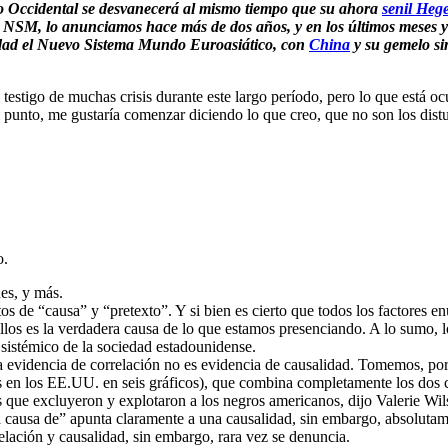
o Occidental se desvanecerá al mismo tiempo que su ahora
senil He
NSM, lo anunciamos hace más de dos años, y en los últimos meses ya
dad el Nuevo Sistema Mundo Euroasiático, con
China
y su gemelo si
 testigo de muchas crisis durante este largo período, pero lo que está
mi punto, me gustaría comenzar diciendo lo que creo, que no son los dist
o.
nes, y más.
tos de “causa” y “pretexto”. Y si bien es cierto que todos los factores 
ellos es la verdadera causa de lo que estamos presenciando. A lo sumo, l
 sistémico de la sociedad estadounidense.
 evidencia de correlación no es evidencia de causalidad. Tomemos, por 
s en los EE.UU. en seis gráficos), que combina completamente los dos c
as que excluyeron y explotaron a los negros americanos, dijo Valerie Wi
 causa de” apunta claramente a una causalidad, sin embargo, absolutame
lación y causalidad, sin embargo, rara vez se denuncia.