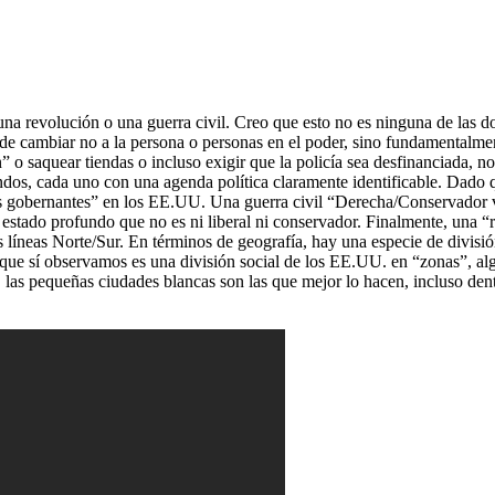
a revolución o una guerra civil. Creo que esto no es ninguna de las do
e cambiar no a la persona o personas en el poder, sino fundamentalmen
” o saquear tiendas o incluso exigir que la policía sea desfinanciada, no
ndos, cada uno con una agenda política claramente identificable. Dado q
 los gobernantes” en los EE.UU. Una guerra civil “Derecha/Conservador 
estado profundo que no es ni liberal ni conservador. Finalmente, una “
 líneas Norte/Sur. En términos de geografía, hay una especie de divisió
lo que sí observamos es una división social de los EE.UU. en “zonas”, a
, las pequeñas ciudades blancas son las que mejor lo hacen, incluso de