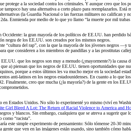
que protege a la sociedad contra los criminales. Y aunque creo que los
e tampoco hay una alternativa a corto plazo para reemplazarlos. Está mu
alternativas (la Guardia Nacional o las fuerzas militares no califican y n
 2da. Enmienda por medio de lo que yo llamo “la muerte por mil trabas
n Occidente: la gran mayoría de los políticos de EE.UU. han perdido bás
ión negra de los EE.UU. son creados por los mismos negros.
te “cultura del rap”, con la que la mayoría de los jóvenes negros —y 
ra que consideren a los miembros de pandillas y a las prostitutas calle
os EE.UU. que los negros son muy a menudo (¿mayormente?) la causa de
e a) piensan que los negros de EE.UU. tienen oportunidades que nunca
aiquinos, porque a estos últimos les va mucho mejor en la sociedad esta
tos anti-latinos en los negros estadounidenses. En cuanto a lo que los
92. Finalmente, creo que mucha (¿la mayoría?) de la gente en los EE.U
e comprometidos.
o en Estados Unidos. No sólo lo experimenté yo mismo (viví en Washi
te Girl Bleed A Lot: The Return of Racial Violence to America and Ho
tre negros y blancos. Sin embargo, cualquiera que se atreva a sugerir q
o como “racista”.
daría este simple experimento de pensamiento: Sólo tómense 20-30 minu
 la gente que ven en las imágenes están usando, sino también cómo hab