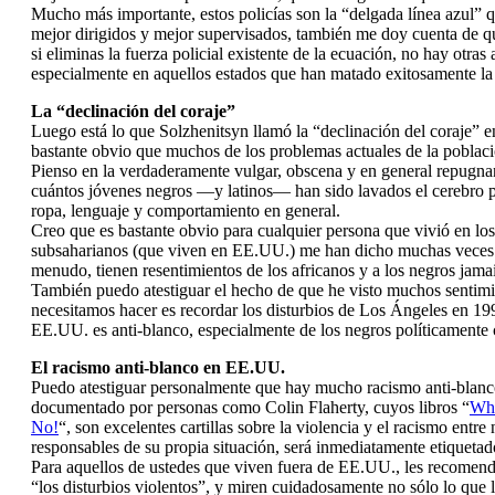
Mucho más importante, estos policías son la “delgada línea azul” 
mejor dirigidos y mejor supervisados, también me doy cuenta de qu
si eliminas la fuerza policial existente de la ecuación, no hay otras 
especialmente en aquellos estados que han matado exitosamente la
La “declinación del coraje”
Luego está lo que Solzhenitsyn llamó la “declinación del coraje” e
bastante obvio que muchos de los problemas actuales de la poblac
Pienso en la verdaderamente vulgar, obscena y en general repugnan
cuántos jóvenes negros —y latinos— han sido lavados el cerebro pa
ropa, lenguaje y comportamiento en general.
Creo que es bastante obvio para cualquier persona que vivió en l
subsaharianos (que viven en EE.UU.) me han dicho muchas veces qu
menudo, tienen resentimientos de los africanos y a los negros jam
También puedo atestiguar el hecho de que he visto muchos sentimien
necesitamos hacer es recordar los disturbios de Los Ángeles en 19
EE.UU. es anti-blanco, especialmente de los negros políticament
El racismo anti-blanco en EE.UU.
Puedo atestiguar personalmente que hay mucho racismo anti-blanc
documentado por personas como Colin Flaherty, cuyos libros “
Whi
No!
“, son excelentes cartillas sobre la violencia y el racismo en
responsables de su propia situación, será inmediatamente etiquetad
Para aquellos de ustedes que viven fuera de EE.UU., les recomen
“los disturbios violentos”, y miren cuidadosamente no sólo lo que