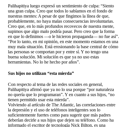
Palihapitiya luego expresó un sentimiento de culpa: “Siento
una gran culpa. Creo que todos lo sabíamos en el fondo de
nuestras mentes: A pesar de que fingimos la línea de que,
probablemente, no haya malas consecuencias involuntarias.
Creo que, en lo más profundos recovecos de nuestra mente,
supimos que algo malo podría pasar. Pero creo que la forma
en que lo definimos —o le hicieron propaganda— no fue así”.
“Por lo tanto, en mi opinión, en este momento estamos en una
muy mala situación. Está erosionando la base central de cómo
las personas se comportan por y entre sí. Y no tengo una
buena solución. Mi solución es que ya no uso estas
herramientas. No lo he hecho por años”.
Sus hijos no utilizan “esta mierda”
Con respecto al tema de las redes sociales en general,
Palihapitiya afirmó que ya no lo usa porque “por naturaleza
no quería que lo programaran”. Y en cuanto a sus hijos, “no
tienen permitido usar esta mierda”.
Volviendo al artículo de The Atlantic, las correlaciones entre
la depresión y el uso de teléfonos inteligentes son lo
suficientemente fuertes como para sugerir que más padres
deberían decirle a sus hijos que dejen su teléfono. Como ha
informado el escritor de tecnología Nick Bilton, es una