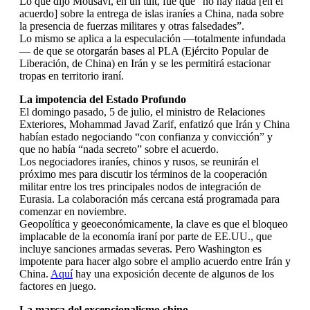
Lo que dijo Mousavi, en un tuit, fue que “no hay nada [en el
acuerdo] sobre la entrega de islas iraníes a China, nada sobre
la presencia de fuerzas militares y otras falsedades”.
Lo mismo se aplica a la especulación —totalmente infundada
— de que se otorgarán bases al PLA (Ejército Popular de
Liberación, de China) en Irán y se les permitirá estacionar
tropas en territorio iraní.
La impotencia del Estado Profundo
El domingo pasado, 5 de julio, el ministro de Relaciones
Exteriores, Mohammad Javad Zarif, enfatizó que Irán y China
habían estado negociando “con confianza y convicción” y
que no había “nada secreto” sobre el acuerdo.
Los negociadores iraníes, chinos y rusos, se reunirán el
próximo mes para discutir los términos de la cooperación
militar entre los tres principales nodos de integración de
Eurasia. La colaboración más cercana está programada para
comenzar en noviembre.
Geopolítica y geoeconómicamente, la clave es que el bloqueo
implacable de la economía iraní por parte de EE.UU., que
incluye sanciones armadas severas. Pero Washington es
impotente para hacer algo sobre el amplio acuerdo entre Irán y
China.
Aquí
hay una exposición decente de algunos de los
factores en juego.
La marca del excepcionalismo chino