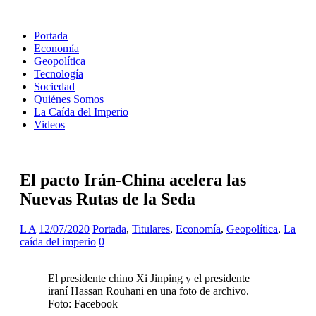
Portada
Economía
Geopolítica
Tecnología
Sociedad
Quiénes Somos
La Caída del Imperio
Videos
El pacto Irán-China acelera las
Nuevas Rutas de la Seda
L A
12/07/2020
Portada
,
Titulares
,
Economía
,
Geopolítica
,
La
caída del imperio
0
El presidente chino Xi Jinping y el presidente
iraní Hassan Rouhani en una foto de archivo.
Foto: Facebook