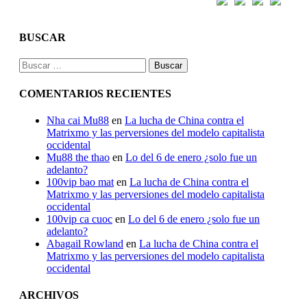
BUSCAR
Buscar:
COMENTARIOS RECIENTES
Nha cai Mu88
en
La lucha de China contra el
Matrixmo y las perversiones del modelo capitalista
occidental
Mu88 the thao
en
Lo del 6 de enero ¿solo fue un
adelanto?
100vip bao mat
en
La lucha de China contra el
Matrixmo y las perversiones del modelo capitalista
occidental
100vip ca cuoc
en
Lo del 6 de enero ¿solo fue un
adelanto?
Abagail Rowland
en
La lucha de China contra el
Matrixmo y las perversiones del modelo capitalista
occidental
ARCHIVOS