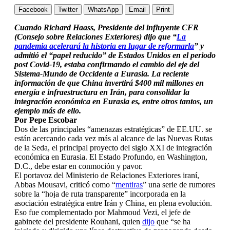
Facebook
Twitter
WhatsApp
Email
Print
Cuando Richard Haass, Presidente del influyente CFR
(Consejo sobre Relaciones Exteriores) dijo que “
La
pandemia acelerará la historia en lugar de reformarla
” y
admitió el “papel reducido” de Estados Unidos en el periodo
post Covid-19, estaba confirmando el cambio del eje del
Sistema-Mundo de Occidente a Eurasia. La reciente
información de que China invertirá $400 mil millones en
energía e infraestructura en Irán, para consolidar la
integración económica en Eurasia es, entre otros tantos, un
ejemplo más de ello.
Por Pepe Escobar
Dos de las principales “amenazas estratégicas” de EE.UU. se
están acercando cada vez más al alcance de las Nuevas Rutas
de la Seda, el principal proyecto del siglo XXI de integración
económica en Eurasia. El Estado Profundo, en Washington,
D.C., debe estar en conmoción y pavor.
El portavoz del Ministerio de Relaciones Exteriores iraní,
Abbas Mousavi, criticó como “
mentiras
” una serie de rumores
sobre la “hoja de ruta transparente” incorporada en la
asociación estratégica entre Irán y China, en plena evolución.
Eso fue complementado por Mahmoud Vezi, el jefe de
gabinete del presidente Rouhani, quien
dijo
que “se ha