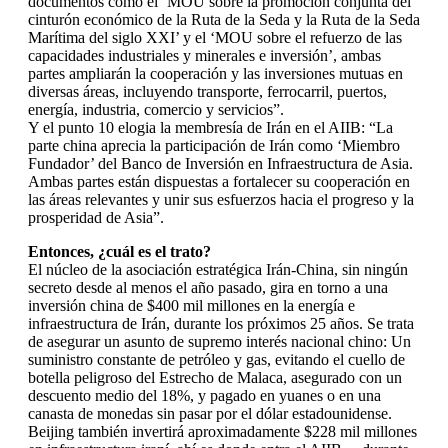
documentos como el ‘MOU sobre la promoción conjunta del
cinturón económico de la Ruta de la Seda y la Ruta de la Seda
Marítima del siglo XXI’ y el ‘MOU sobre el refuerzo de las
capacidades industriales y minerales e inversión’, ambas
partes ampliarán la cooperación y las inversiones mutuas en
diversas áreas, incluyendo transporte, ferrocarril, puertos,
energía, industria, comercio y servicios”.
Y el punto 10 elogia la membresía de Irán en el AIIB: “La
parte china aprecia la participación de Irán como ‘Miembro
Fundador’ del Banco de Inversión en Infraestructura de Asia.
Ambas partes están dispuestas a fortalecer su cooperación en
las áreas relevantes y unir sus esfuerzos hacia el progreso y la
prosperidad de Asia”.
Entonces, ¿cuál es el trato?
El núcleo de la asociación estratégica Irán-China, sin ningún
secreto desde al menos el año pasado, gira en torno a una
inversión china de $400 mil millones en la energía e
infraestructura de Irán, durante los próximos 25 años. Se trata
de asegurar un asunto de supremo interés nacional chino: Un
suministro constante de petróleo y gas, evitando el cuello de
botella peligroso del Estrecho de Malaca, asegurado con un
descuento medio del 18%, y pagado en yuanes o en una
canasta de monedas sin pasar por el dólar estadounidense.
Beijing también invertirá aproximadamente $228 mil millones