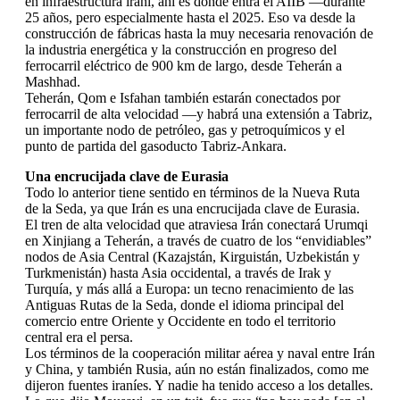
en infraestructura iraní, ahí es donde entra el AIIB —durante
25 años, pero especialmente hasta el 2025. Eso va desde la
construcción de fábricas hasta la muy necesaria renovación de
la industria energética y la construcción en progreso del
ferrocarril eléctrico de 900 km de largo, desde Teherán a
Mashhad.
Teherán, Qom e Isfahan también estarán conectados por
ferrocarril de alta velocidad —y habrá una extensión a Tabriz,
un importante nodo de petróleo, gas y petroquímicos y el
punto de partida del gasoducto Tabriz-Ankara.
Una encrucijada clave de Eurasia
Todo lo anterior tiene sentido en términos de la Nueva Ruta
de la Seda, ya que Irán es una encrucijada clave de Eurasia.
El tren de alta velocidad que atraviesa Irán conectará Urumqi
en Xinjiang a Teherán, a través de cuatro de los “envidiables”
nodos de Asia Central (Kazajstán, Kirguistán, Uzbekistán y
Turkmenistán) hasta Asia occidental, a través de Irak y
Turquía, y más allá a Europa: un tecno renacimiento de las
Antiguas Rutas de la Seda, donde el idioma principal del
comercio entre Oriente y Occidente en todo el territorio
central era el persa.
Los términos de la cooperación militar aérea y naval entre Irán
y China, y también Rusia, aún no están finalizados, como me
dijeron fuentes iraníes. Y nadie ha tenido acceso a los detalles.