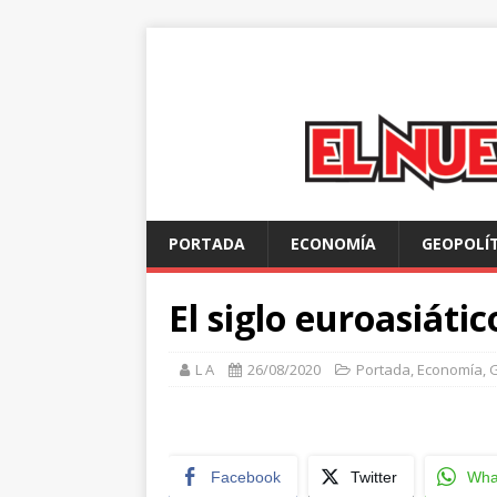
PORTADA
ECONOMÍA
GEOPOLÍ
El siglo euroasiáti
L A
26/08/2020
Portada
,
Economía
,
G
Facebook
Twitter
Wha