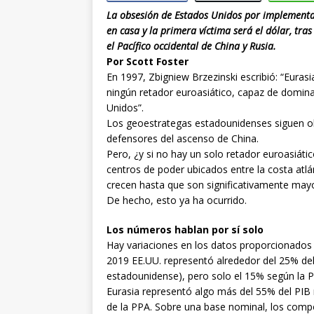
La obsesión de Estados Unidos por implementar
en casa y la primera víctima será el dólar, tras
el Pacífico occidental de China y Rusia.
Por Scott Foster
En 1997, Zbigniew Brzezinski escribió: “Euras
ningún retador euroasiático, capaz de domina
Unidos”.
Los geoestrategas estadounidenses siguen obs
defensores del ascenso de China.
Pero, ¿y si no hay un solo retador euroasiátic
centros de poder ubicados entre la costa atlá
crecen hasta que son significativamente mayo
De hecho, esto ya ha ocurrido.
Los números hablan por sí solo
Hay variaciones en los datos proporcionados 
2019 EE.UU. representó alrededor del 25% del
estadounidense), pero solo el 15% según la Pa
Eurasia representó algo más del 55% del PIB
de la PPA. Sobre una base nominal, los comp