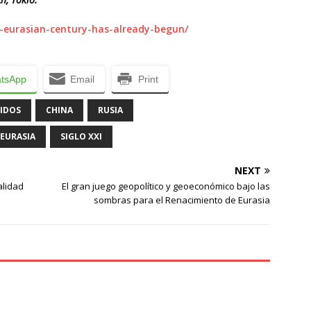
e-eurasian-century-has-already-begun/
tsApp
Email
Print
IDOS
CHINA
RUSIA
EURASIA
SIGLO XXI
NEXT
alidad
El gran juego geopolítico y geoeconómico bajo las
sombras para el Renacimiento de Eurasia