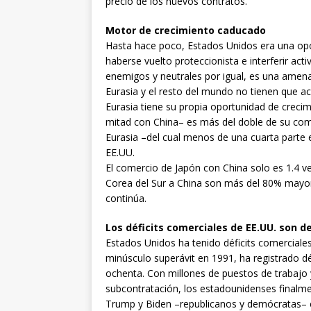
precio de los nuevos contratos.
Motor de crecimiento caducado
Hasta hace poco, Estados Unidos era una opor
haberse vuelto proteccionista e interferir ac
enemigos y neutrales por igual, es una amena
Eurasia y el resto del mundo no tienen que ac
Eurasia tiene su propia oportunidad de crecimi
mitad con China– es más del doble de su come
Eurasia –del cual menos de una cuarta parte
EE.UU.
El comercio de Japón con China solo es 1.4 
Corea del Sur a China son más del 80% mayor 
continúa.
Los déficits comerciales de EE.UU. son d
Estados Unidos ha tenido déficits comerciale
minúsculo superávit en 1991, ha registrado dé
ochenta. Con millones de puestos de trabajo y
subcontratación, los estadounidenses finalme
Trump y Biden –republicanos y demócratas– 