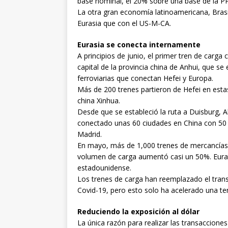
base nominal, el 20% sobre una base de la PP
La otra gran economía latinoamericana, Bras
Eurasia que con el US-M-CA.
Eurasia se conecta internamente
A principios de junio, el primer tren de carga 
capital de la provincia china de Anhui, que s
ferroviarias que conectan Hefei y Europa.
Más de 200 trenes partieron de Hefei en estas
china Xinhua.
Desde que se estableció la ruta a Duisburg, 
conectado unas 60 ciudades en China con 50 
Madrid.
En mayo, más de 1,000 trenes de mercancías v
volumen de carga aumentó casi un 50%. Euras
estadounidense.
Los trenes de carga han reemplazado el trans
Covid-19, pero esto solo ha acelerado una ten
Reduciendo la exposición al dólar
La única razón para realizar las transaccione