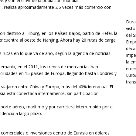
A y son el 6.5% de la población mundial.
il, realiza aproximadamente 2.5 veces más comercio con
Dura
visto
con destino a Tilburg, en los Países Bajos, partió de Hefei, la
del 
e encuentra al oeste de Nanjing. Ahora hay 20 rutas de carga
Empe
décad
 rutas en lo que va de año, según la agencia de noticias
Impe
la e
Alemania, en el 2011, los trenes de mercancías han
emer
ciudades en 15 países de Europa, llegando hasta Londres y
Euroa
trans
iajaron entre China y Europa, más del 40% interanual. El
ia está conectada internamente, sin participación
porte aéreo, marítimo y por carretera interrumpido por el
dencia a largo plazo.
s comerciales o inversiones dentro de Eurasia en dólares