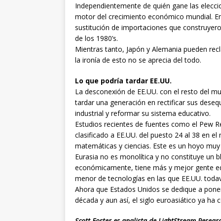
Independientemente de quién gane las elecci
motor del crecimiento económico mundial. En 
sustitución de importaciones que construyero
de los 1980’s.
Mientras tanto, Japón y Alemania pueden recl
la ironía de esto no se aprecia del todo.
Lo que podría tardar EE.UU.
La desconexión de EE.UU. con el resto del mu
tardar una generación en rectificar sus desequ
industrial y reformar su sistema educativo.
Estudios recientes de fuentes como el Pew Re
clasificado a EE.UU. del puesto 24 al 38 en 
matemáticas y ciencias. Este es un hoyo muy 
Eurasia no es monolítica y no constituye un
económicamente, tiene más y mejor gente ed
menor de tecnologías en las que EE.UU. todaví
Ahora que Estados Unidos se dedique a poner
década y aun así, el siglo euroasiático ya ha
Scott Foster es analista de LightStream Researc