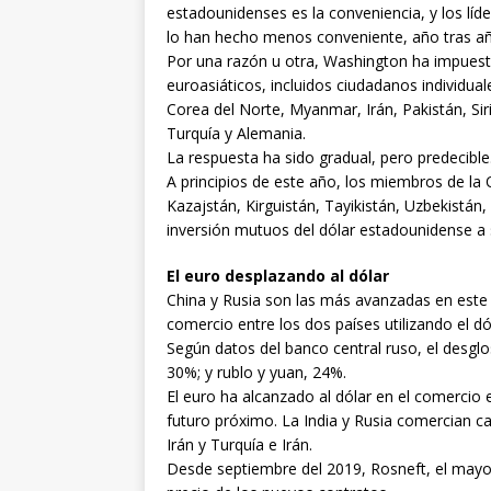
estadounidenses es la conveniencia, y los l
lo han hecho menos conveniente, año tras a
Por una razón u otra, Washington ha impuest
euroasiáticos, incluidos ciudadanos individual
Corea del Norte, Myanmar, Irán, Pakistán, Siri
Turquía y Alemania.
La respuesta ha sido gradual, pero predecible
A principios de este año, los miembros de la
Kazajstán, Kirguistán, Tayikistán, Uzbekistán,
inversión mutuos del dólar estadounidense a
El euro desplazando al dólar
China y Rusia son las más avanzadas en este 
comercio entre los dos países utilizando el d
Según datos del banco central ruso, el desglos
30%; y rublo y yuan, 24%.
El euro ha alcanzado al dólar en el comercio 
futuro próximo. La India y Rusia comercian c
Irán y Turquía e Irán.
Desde septiembre del 2019, Rosneft, el mayor