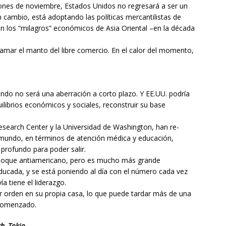
ones de noviembre, Estados Unidos no regresará a ser un
cambio, está adoptando las políticas mercantilistas de
n los “milagros” económicos de Asia Oriental –en la década
amar el manto del libre comercio. En el calor del momento,
ndo no será una aberración a corto plazo. Y EE.UU. podría
ilibrios económicos y sociales, reconstruir su base
search Center y la Universidad de Washington, han re-
el mundo, en términos de atención médica y educación,
profundo para poder salir.
 bloque antiamericano, pero es mucho más grande
ucada, y se está poniendo al día con el número cada vez
a tiene el liderazgo.
 orden en su propia casa, lo que puede tardar más de una
 comenzado.
h, Tokio.