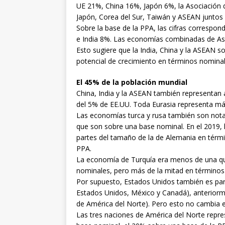
UE 21%, China 16%, Japón 6%, la Asociación 
Japón, Corea del Sur, Taiwán y ASEAN juntos
Sobre la base de la PPA, las cifras corresp
e India 8%. Las economías combinadas de Asia
Esto sugiere que la India, China y la ASEAN
potencial de crecimiento en términos nominale
El 45% de la población mundial
China, India y la ASEAN también representan 
del 5% de EE.UU. Toda Eurasia representa má
Las economías turca y rusa también son not
que son sobre una base nominal. En el 2019,
partes del tamaño de la de Alemania en térm
PPA.
La economía de Turquía era menos de una qu
nominales, pero más de la mitad en términos
Por supuesto, Estados Unidos también es pa
Estados Unidos, México y Canadá), anterio
de América del Norte). Pero esto no cambia e
Las tres naciones de América del Norte rep