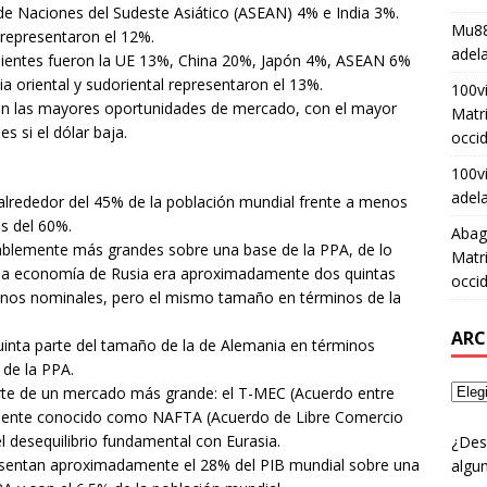
de Naciones del Sudeste Asiático (ASEAN) 4% e India 3%.
Mu88
 representaron el 12%.
adel
ondientes fueron la UE 13%, China 20%, Japón 4%, ASEAN 6%
 oriental y sudoriental representaron el 13%.
100v
 son las mayores oportunidades de mercado, con el mayor
Matri
s si el dólar baja.
occid
100v
adel
alrededor del 45% de la población mundial frente a menos
s del 60%.
Abag
ablemente más grandes sobre una base de la PPA, de lo
Matri
 la economía de Rusia era aproximadamente dos quintas
occid
inos nominales, pero el mismo tamaño en términos de la
ARC
inta parte del tamaño de la de Alemania en términos
 de la PPA.
rte de un mercado más grande: el T-MEC (Acuerdo entre
rmente conocido como NAFTA (Acuerdo de Libre Comercio
l desequilibrio fundamental con Eurasia.
¿Des
resentan aproximadamente el 28% del PIB mundial sobre una
algun