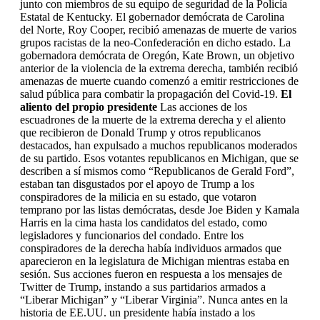
junto con miembros de su equipo de seguridad de la Policía
Estatal de Kentucky. El gobernador demócrata de Carolina
del Norte, Roy Cooper, recibió amenazas de muerte de varios
grupos racistas de la neo-Confederación en dicho estado. La
gobernadora demócrata de Oregón, Kate Brown, un objetivo
anterior de la violencia de la extrema derecha, también recibió
amenazas de muerte cuando comenzó a emitir restricciones de
salud pública para combatir la propagación del Covid-19.
El
aliento del propio presidente
Las acciones de los
escuadrones de la muerte de la extrema derecha y el aliento
que recibieron de Donald Trump y otros republicanos
destacados, han expulsado a muchos republicanos moderados
de su partido. Esos votantes republicanos en Michigan, que se
describen a sí mismos como “Republicanos de Gerald Ford”,
estaban tan disgustados por el apoyo de Trump a los
conspiradores de la milicia en su estado, que votaron
temprano por las listas demócratas, desde Joe Biden y Kamala
Harris en la cima hasta los candidatos del estado, como
legisladores y funcionarios del condado. Entre los
conspiradores de la derecha había individuos armados que
aparecieron en la legislatura de Michigan mientras estaba en
sesión. Sus acciones fueron en respuesta a los mensajes de
Twitter de Trump, instando a sus partidarios armados a
“Liberar Michigan” y “Liberar Virginia”. Nunca antes en la
historia de EE.UU. un presidente había instado a los