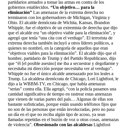
partidarios armados a tomar las armas en contra de los
gobiernos establecidos.
“Un objetivo… para la
eliminación”
Las amenazas de la extrema derecha no
terminaron con los gobernadores de Michigan, Virginia y
Ohio. El alcalde demócrata de Wichita, Kansas, Brandon
Whipple, fue el objetivo de un extremista de derecha que dijo
que el alcalde era “un objetivo viable para la eliminación”, y
agregó que tenía “una cita con el verdugo”. El terrorista de
extrema derecha también incluyó a otros líderes políticos, a
quienes no nombró, en la categoría de aquellos que eran
“objetivos viables para la eliminación”. El alcalde dijo que el
hombre, partidario de Trump y del Partido Republicano, dijo
que “él [el posible asesino] me iba a secuestrar y degollarme y
necesitaba mi dirección porque necesitaba ver al verdugo”.
Whipple no fue el único alcalde amenazado por los leales a
Trump. La alcaldesa demócrata de Chicago, Lori Lightfoot, le
dijo a la WBBM-TV, en Chicago, que había amenazas
“serias” contra ella. Ella agregó, “con la policía pasamos una
cantidad significativa de tiempo en rastrear estas amenazas
que vienen de varias partes del país… Algunas de ellas son
bastante sofisticadas, porque están usando teléfonos fijos que
no son de las personas que están involucradas, pero no pasa
un día en el que no reciba algún tipo de acoso, ya sean
llamadas repetidas en el buzón de voz u otras cosas, amenazas
de violencia”.
Obsesionado con las alcaldesas
Lightfoot