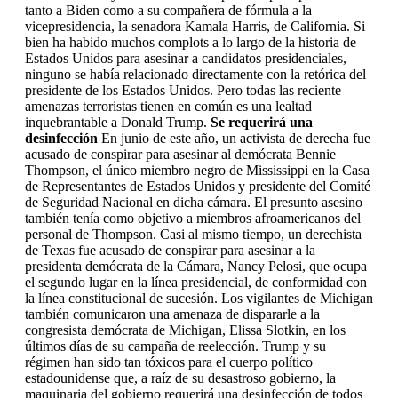
tanto a Biden como a su compañera de fórmula a la
vicepresidencia, la senadora Kamala Harris, de California. Si
bien ha habido muchos complots a lo largo de la historia de
Estados Unidos para asesinar a candidatos presidenciales,
ninguno se había relacionado directamente con la retórica del
presidente de los Estados Unidos. Pero todas las reciente
amenazas terroristas tienen en común es una lealtad
inquebrantable a Donald Trump.
Se requerirá una
desinfección
En junio de este año, un activista de derecha fue
acusado de conspirar para asesinar al demócrata Bennie
Thompson, el único miembro negro de Mississippi en la Casa
de Representantes de Estados Unidos y presidente del Comité
de Seguridad Nacional en dicha cámara. El presunto asesino
también tenía como objetivo a miembros afroamericanos del
personal de Thompson. Casi al mismo tiempo, un derechista
de Texas fue acusado de conspirar para asesinar a la
presidenta demócrata de la Cámara, Nancy Pelosi, que ocupa
el segundo lugar en la línea presidencial, de conformidad con
la línea constitucional de sucesión. Los vigilantes de Michigan
también comunicaron una amenaza de dispararle a la
congresista demócrata de Michigan, Elissa Slotkin, en los
últimos días de su campaña de reelección. Trump y su
régimen han sido tan tóxicos para el cuerpo político
estadounidense que, a raíz de su desastroso gobierno, la
maquinaria del gobierno requerirá una desinfección de todos