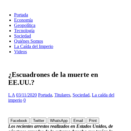
Portada
Economía
Geopolítica
Tecnología
Sociedad
Quiénes Somos
La Caída del Imperio
Videos
¿Escuadrones de la muerte en
EE.UU.?
L A
03/11/2020
Portada
,
Titulares
,
Sociedad
,
La caída del
imperio
0
Facebook
Twitter
WhatsApp
Email
Print
Los recientes arrestos realizados en Estados Unidos, de