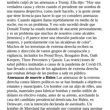
también culpó de las amenazas a Trump. Ella dijo: “Hay una
verdadera causa y efecto cuando el presidente me nombra de
una manera despectiva, como suele hacerlo, y la gente siente
que tiene licencia para hacer lo que yo considero amenazas
reales. Cuando alguien llama repetidamente en medio de la
noche, eso es un problema. Y eso solo sucedió desde que
Donald Trump ha estado tratando de atacarme personalmente,
y es un problema que muchos de nosotros como alcaldes
[tenemos] y él parece tener una obsesión particular con las
mujeres, y particularmente con las alcaldesas de color”.
Muchos de los terroristas de extrema derecha reciben su
aliento y dirección de varios grupos de conspiración y
vigilancia, incluidos los Proud Boys, Boogaloo Bois, Oath
Keepers, Three Percenters y Qanon. Las restricciones de
salud pública instituidas a causa de la pandemia de Covid-19,
han llevado a muchos de los agitadores de extrema derecha
que estaban debajo de las piedras a salir en público.
Amenazas de muerte a Biden
Las amenazas de la extrema
derecha contra líderes políticos no se han limitado a objetivos
estatales y municipales. Un hombre con un alijo de rifles, una
pistola, materiales para fabricar bombas y medio millón de
dólares en efectivo estaba, antes de su arresto, acechando la
casa del candidato presidencial demócrata Joe Biden, en
Delaware, con la intención declarada de asesinarlo. Un
hombre de Maryland fue arrestado por conspirar para asesinar