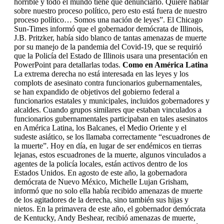
horrible y todo el mundo tiene que denunciarlo. Quiere hablar
sobre nuestro proceso político, pero esto está fuera de nuestro
proceso político… Somos una nación de leyes”. El Chicago
Sun-Times informó que el gobernador demócrata de Illinois,
J.B. Pritzker, había sido blanco de tantas amenazas de muerte
por su manejo de la pandemia del Covid-19, que se requirió
que la Policía del Estado de Illinois usara una presentación en
PowerPoint para detallarlas todas.
Como en América Latina
La extrema derecha no está interesada en las leyes y los
complots de asesinato contra funcionarios gubernamentales,
se han expandido de objetivos del gobierno federal a
funcionarios estatales y municipales, incluidos gobernadores y
alcaldes. Cuando grupos similares que estaban vinculados a
funcionarios gubernamentales participaban en tales asesinatos
en América Latina, los Balcanes, el Medio Oriente y el
sudeste asiático, se los llamaba correctamente “escuadrones de
la muerte”. Hoy en día, en lugar de ser endémicos en tierras
lejanas, estos escuadrones de la muerte, algunos vinculados a
agentes de la policía locales, están activos dentro de los
Estados Unidos. En agosto de este año, la gobernadora
demócrata de Nuevo México, Michelle Lujan Grisham,
informó que no solo ella había recibido amenazas de muerte
de los agitadores de la derecha, sino también sus hijas y
nietos. En la primavera de este año, el gobernador demócrata
de Kentucky, Andy Beshear, recibió amenazas de muerte,