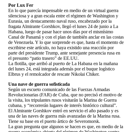
Por Lux Fer
En lo que parecía impensable en medio de un virtual guerra
silenciosa y a gran escala entre el régimen de Washington y
Eurasia, un destacamento naval ruso, encabezado por la
fragata Almirante Gorshkov, llegó el lunes 24 de junio a La
Habana, luego de pasar hace unos días por el mismísimo
Canal de Panamá y con el plan de también anclar en las costas
de Venezuela. Y lo que sorprende es que, hasta el momento de
escribirse este artículo, no haya existido una reacción por
parte del presidente Trump, ante semejante presencia rusa en
el presunto “patio trasero” de EE.UU.
La flotilla, que arribó al puerto de La Habana en la mañana
del lunes 24, está integrada además por el buque logístico
Elbrus y el remolcador de rescate Nikolai Chiker.
Una nave de guerra sofisticada
Según un escueto comunicado de las Fuerzas Armadas
Revolucionarias (FAR) de Cuba, que no precisó el motivo de
la visita, los tripulantes rusos visitarán la Marina de Guerra
cubana, y “recorrerán lugares de interés histórico cultural”.
El Almirante Gorshkov entró en servicio el año pasado y es
una de las naves de guerra más avanzadas de la Marina rusa.
Tiene su base en el puerto ártico de Severomorsk.
La gran pregunta que algunos se hacen es que, en medio de la
guerra económica abierta del régimen de Washington contra