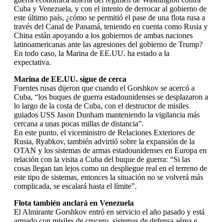
Cuba y Venezuela, y con el intento de derrocar al gobierno de
este último país, ¿cómo se permitió el pase de una flota rusa a
través del Canal de Panamá, teniendo en cuenta como Rusia y
China están apoyando a los gobiernos de ambas naciones
latinoamericanas ante las agresiones del gobierno de Trump?
En todo caso, la Marina de EE.UU. ha estado a la
expectativa.
Marina de EE.UU. sigue de cerca
Fuentes rusas dijeron que cuando el Gorshkov se acercó a
Cuba, “los buques de guerra estadounidenses se desplazaron a
lo largo de la costa de Cuba, con el destructor de misiles
guiados USS Jason Dunham manteniendo la vigilancia más
cercana a unas pocas millas de distancia”.
En este punto, el viceministro de Relaciones Exteriores de
Rusia, Ryabkov, también advirtió sobre la expansión de la
OTAN y los sistemas de armas estadounidenses en Europa en
relación con la visita a Cuba del buque de guerra: “Si las
cosas llegan tan lejos como un despliegue real en el terreno de
este tipo de sistemas, entonces la situación no se volverá más
complicada, se escalará hasta el límite”.
Flota también anclará en Venezuela
El Almirante Gorshkov entró en servicio el año pasado y está
armado con misiles de crucero, sistemas de defensa aérea e