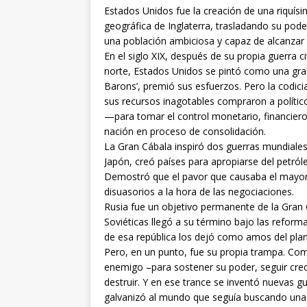
Estados Unidos fue la creación de una riquísi
geográfica de Inglaterra, trasladando su pode
una población ambiciosa y capaz de alcanzar
En el siglo XIX, después de su propia guerra ci
norte, Estados Unidos se pintó como una gran
Barons’, premió sus esfuerzos. Pero la codici
sus recursos inagotables compraron a político
—para tomar el control monetario, financier
nación en proceso de consolidación.
La Gran Cábala inspiró dos guerras mundiale
Japón, creó países para apropiarse del petró
Demostró que el pavor que causaba el mayor
disuasorios a la hora de las negociaciones.
Rusia fue un objetivo permanente de la Gran 
Soviéticas llegó a su término bajo las refo
de esa república los dejó como amos del plan
Pero, en un punto, fue su propia trampa. Como
enemigo –para sostener su poder, seguir cre
destruir. Y en ese trance se inventó nuevas gu
galvanizó al mundo que seguía buscando una