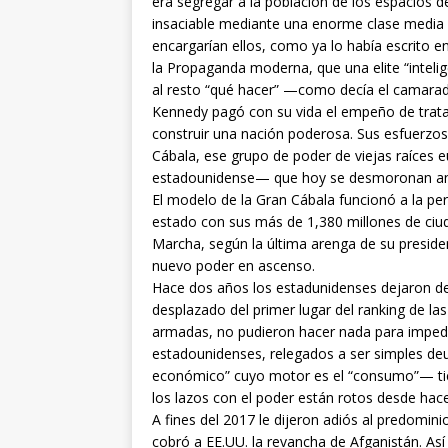
era segregar a la población de los espacios de
insaciable mediante una enorme clase media d
encargarían ellos, como ya lo había escrito e
la Propaganda moderna, que una elite “intelig
al resto “qué hacer” —como decía el camarad
Kennedy pagó con su vida el empeño de tratar 
construir una nación poderosa. Sus esfuerzos f
Cábala, ese grupo de poder de viejas raíces e
estadounidense— que hoy se desmoronan ant
El modelo de la Gran Cábala funcionó a la per
estado con sus más de 1,380 millones de ci
Marcha, según la última arenga de su presiden
nuevo poder en ascenso.
Hace dos años los estadunidenses dejaron de li
desplazado del primer lugar del ranking de las
armadas, no pudieron hacer nada para imped
estadounidenses, relegados a ser simples deu
económico” cuyo motor es el “consumo”— tie
los lazos con el poder están rotos desde ha
A fines del 2017 le dijeron adiós al predomini
cobró a EE.UU. la revancha de Afganistán. Así