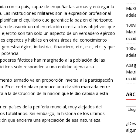
cada con su país, capaz de empuñar las armas y entregar la
Mu88
 Las instituciones militares son la expresión profesional
adel
anificar el equilibrio que garantice la paz en el horizonte.
100v
an de asumir un rol en relación directa a los objetivos que
Matri
l ejército son tan solo un aspecto de un verdadero ejército-
occid
iles expertos y hábiles en otras áreas del conocimiento
eoestratégico, industrial, financiero, etc., etc., etc., y que
100v
 potencia.
adel
 poderes fácticos han marginado a la población de las
Abag
ácticos solo responden a una entidad ajena a su
Matri
occid
mento armado va en proporción inversa a la participación
ca. En el corto plazo produce una división marcada entre
ta a la destrucción de la nación que le dio cabida a esta
ARC
r en países de la periferia mundial, muy alejados del
totalitarios. Sin embargo, la historia de los últimos
ón que encierra una apreciación de esa naturaleza.
¿Des
algun