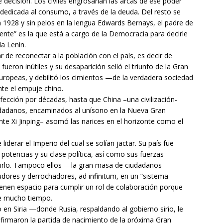
 decisión. Los civiles engrosarían las arcas de ese poder
edicada al consumo, a través de la deuda. Del resto se
n 1928 y sin pelos en la lengua Edwards Bernays, el padre de
ente” es la que está a cargo de la Democracia para decirle
a Lenin.
de reconectar a la población con el país, es decir de
ueron inútiles y su desaparición selló el triunfo de la Gran
uropeas, y debilitó los cimientos —de la verdadera sociedad
e el empuje chino.
fección por décadas, hasta que China –una civilización-
udadanos, encaminados al unísono en la Nueva Gran
te Xi Jinping– asomó las narices en el horizonte como el
derar el Imperio del cual se solían jactar. Su país fue
 potencias y su clase política, así como sus fuerzas
irlo. Tampoco ellos —la gran masa de ciudadanos
dores y derrochadores, ad infinitum, en un “sistema
nen espacio para cumplir un rol de colaboración porque
ce mucho tiempo.
o en Siria —donde Rusia, respaldando al gobierno sirio, le
 firmaron la partida de nacimiento de la próxima Gran