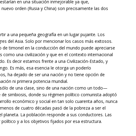
estarían en una situación inmejorable ya que,
 nuevo orden (Rusia y China) son precisamente las dos
tir a una pequeña geografía en un lugar pujante. Los
gres del Asia. Solo por mencionar los casos más exitosos.
o de timonel en la conducción del mundo puede apreciarse
 como una civilización y que en el contexto internacional
. Es decir estamos frente a una Civilización-Estado, y
ngo. Es más, esa esencia le otorga un poderío
idos, ha dejado de ser una nación y no tiene opción de
nación ni primera potencia mundial.
sólo de una clase, sino de una nación como un todo—
e de simbiosis, donde su régimen político comunista adoptó
arrollo económico y social en tan solo cuarenta años, nunca
n menos de cuatro décadas pasó de la pobreza a ser el
l planeta. La población responde a sus conductores. Las
olítico y a los objetivos fijados por esa estructura.