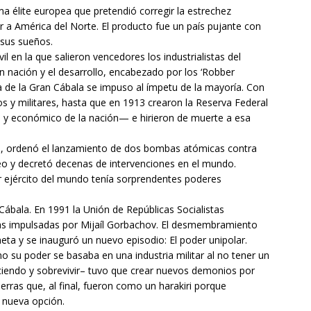
ma élite europea que pretendió corregir la estrechez
r a América del Norte. El producto fue un país pujante con
 sus sueños.
vil en la que salieron vencedores los industrialistas del
 nación y el desarrollo, encabezado por los ‘Robber
a de la Gran Cábala se impuso al ímpetu de la mayoría. Con
s y militares, hasta que en 1913 crearon la Reserva Federal
o y económico de la nación— e hirieron de muerte a esa
s, ordenó el lanzamiento de dos bombas atómicas contra
leo y decretó decenas de intervenciones en el mundo.
 ejército del mundo tenía sorprendentes poderes
Cábala. En 1991 la Unión de Repúblicas Socialistas
rmas impulsadas por Mijaíl Gorbachov. El desmembramiento
eta y se inauguró un nuevo episodio: El poder unipolar.
 su poder se basaba en una industria militar al no tener un
ciendo y sobrevivir– tuvo que crear nuevos demonios por
erras que, al final, fueron como un harakiri porque
 nueva opción.