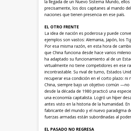
la llegada de un Nuevo Sistema Mundo, ellos 
precisamente, los dos capitanes al mando del
naciones que tienen presencia en ese país.
EL OTRO FRENTE
La idea de nación es poderosa y puede conver
ejemplos son vastos: Alemania, Japón, los Ti
Por esa misma razón, en esta hora de cambi
que China funciona desde hace varios milenios
ha adaptado su funcionamiento al de un Estado
virtualmente no tiene competidores en ese ra
incontrastable. Su rival de turno, Estados Un
recuperar esa condición en el corto plazo: ni 
China, siempre bajo un objetivo común —no 
desde la década de 1980 practicó una especi
una economía capitalista. Logró un híper des
antes visto en la historia de la humanidad. E
fabricante del mundo y el nuevo paradigma de
fuerzas armadas están subordinadas al poder p
EL PASADO NO REGRESA