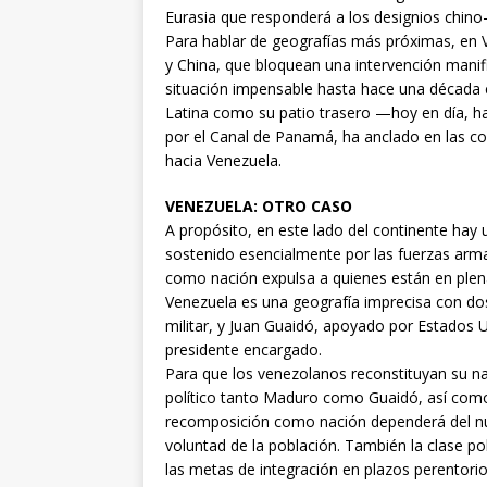
Eurasia que responderá a los designios chino
Para hablar de geografías más próximas, en 
y China, que bloquean una intervención man
situación impensable hasta hace una década 
Latina como su patio trasero —hoy en día, h
por el Canal de Panamá, ha anclado en las co
hacia Venezuela.
VENEZUELA: OTRO CASO
A propósito, en este lado del continente hay
sostenido esencialmente por las fuerzas armad
como nación expulsa a quienes están en plena
Venezuela es una geografía imprecisa con do
militar, y Juan Guaidó, apoyado por Estados
presidente encargado.
Para que los venezolanos reconstituyan su na
político tanto Maduro como Guaidó, así como 
recomposición como nación dependerá del nue
voluntad de la población. También la clase po
las metas de integración en plazos perentor