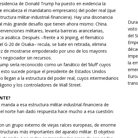
sidencia de Donald Trump ha puesto en evidencia la
ue encabeza el mandatario-empresario) del poder real (que
uctura militar-industrial-financiera). Hay una disonancia
Dura
al más grande desafío que tienen ahora mismo: China.
visto
venciones militares, levanta barreras arancelarias,
del 
 asiática. Después –frente a Xi Jinping, el flemático
Empe
l G-20 de Osaka– recula, se bate en retirada, elimina
décad
 vez de mostrarse empoderado por uno de los mayores
Impe
n negociador sin recursos.
la e
ump sería reconocido como un fanático del ‘bluff’ cuyos
emer
Y esto sucede porque el presidente de Estados Unidos
Euroa
llegan a la estructura del poder real, cuyos intermediarios
trans
ágono y los controladores de Wall Street.
NTE?
manda a esa estructura militar-industrial-financiera de
del norte han dado respuesta hace mucho a esa cuestión:
 un grupo externo de viejas raíces europeas, de enorme
ructuras más importantes del aparato militar. El objetivo