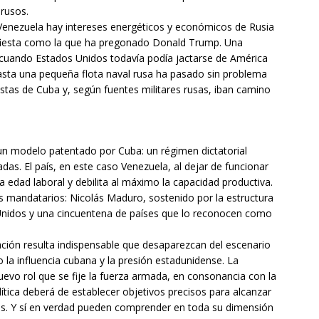
-rusos.
Venezuela hay intereses energéticos y económicos de Rusia
ifiesta como la que ha pregonado Donald Trump. Una
cuando Estados Unidos todavía podía jactarse de América
asta una pequeña flota naval rusa ha pasado sin problema
stas de Cuba y, según fuentes militares rusas, iban camino
 un modelo patentado por Cuba: un régimen dictatorial
as. El país, en este caso Venezuela, al dejar de funcionar
 edad laboral y debilita al máximo la capacidad productiva.
s mandatarios: Nicolás Maduro, sostenido por la estructura
 Unidos y una cincuentena de países que lo reconocen como
ción resulta indispensable que desaparezcan del escenario
la influencia cubana y la presión estadunidense. La
vo rol que se fije la fuerza armada, en consonancia con la
lítica deberá de establecer objetivos precisos para alcanzar
ios. Y sí en verdad pueden comprender en toda su dimensión