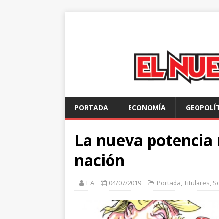
PORTADA
ECONOMÍA
GEOPOLÍ
La nueva potencia 
nación
L A
04/07/2019
Portada
,
Titulares
,
S