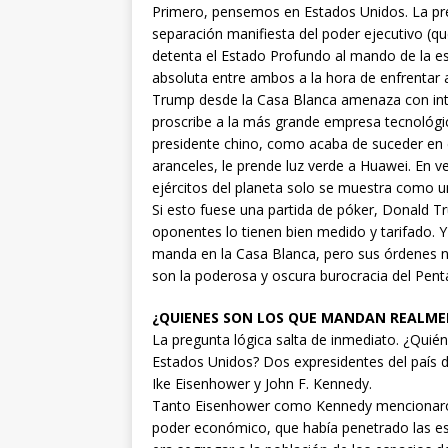
Primero, pensemos en Estados Unidos. La pre
separación manifiesta del poder ejecutivo (q
detenta el Estado Profundo al mando de la estr
absoluta entre ambos a la hora de enfrentar 
Trump desde la Casa Blanca amenaza con inter
proscribe a la más grande empresa tecnológica
presidente chino, como acaba de suceder en e
aranceles, le prende luz verde a Huawei. En
ejércitos del planeta solo se muestra como u
Si esto fuese una partida de póker, Donald Tr
oponentes lo tienen bien medido y tarifado. 
manda en la Casa Blanca, pero sus órdenes no 
son la poderosa y oscura burocracia del Pent
¿QUIENES SON LOS QUE MANDAN REALME
La pregunta lógica salta de inmediato. ¿Quién 
Estados Unidos? Dos expresidentes del país 
Ike Eisenhower y John F. Kennedy.
Tanto Eisenhower como Kennedy mencionaron
poder económico, que había penetrado las est