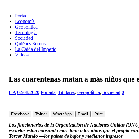
Portada
Economía
Geopolítica
Tecnología
Sociedad
Quiénes Somos
La Caída del Imperio
Videos
Las cuarentenas matan a más niños que
L A
02/08/2020
Portada
,
Titulares
,
Geopolítica
,
Sociedad
0
Facebook
Twitter
WhatsApp
Email
Print
Los funcionarios de la Organización de Naciones Unidas (ONU) ha
escuelas están causando más daño a los niños que el propio coro
Tercer Mundo —los países de bajos y medianos ingresos.