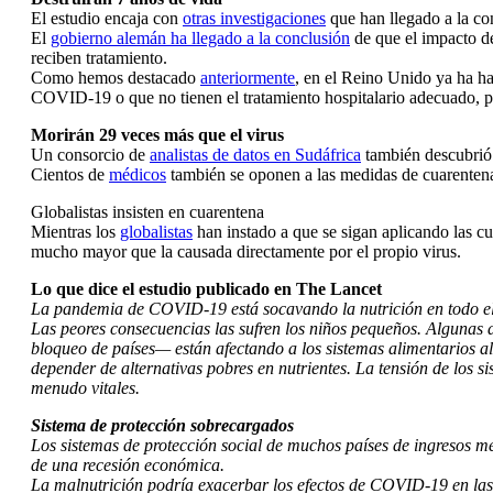
El estudio encaja con
otras investigaciones
que han llegado a la co
El
gobierno alemán ha llegado a la conclusión
de que el impacto de
reciben tratamiento.
Como hemos destacado
anteriormente
, en el Reino Unido ya ha h
COVID-19 o que no tienen el tratamiento hospitalario adecuado, p
Morirán 29 veces más que el virus
Un consorcio de
analistas de datos en Sudáfrica
también descubrió 
Cientos de
médicos
también se oponen a las medidas de cuarentena
Globalistas insisten en cuarentena
Mientras los
globalistas
han instado a que se sigan aplicando las cu
mucho mayor que la causada directamente por el propio virus.
Lo que dice el estudio publicado en The Lancet
La pandemia de COVID-19 está socavando la nutrición en todo el
Las peores consecuencias las sufren los niños pequeños. Algunas d
bloqueo de países— están afectando a los sistemas alimentarios al i
depender de alternativas pobres en nutrientes. La tensión de los si
menudo vitales.
Sistema de protección sobrecargados
Los sistemas de protección social de muchos países de ingresos me
de una recesión económica.
La malnutrición podría exacerbar los efectos de COVID-19 en las 