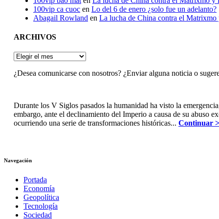
100vip bao mat
en
La lucha de China contra el Matrixmo y l
100vip ca cuoc
en
Lo del 6 de enero ¿solo fue un adelanto?
Abagail Rowland
en
La lucha de China contra el Matrixmo y
ARCHIVOS
ARCHIVOS
¿Desea comunicarse con nosotros? ¿Enviar alguna noticia o suger
Durante los V Siglos pasados la humanidad ha visto la emergencia
embargo, ante el declinamiento del Imperio a causa de su abuso e
ocurriendo una serie de transformaciones históricas...
Continuar 
Navegación
Portada
Economía
Geopolítica
Tecnología
Sociedad