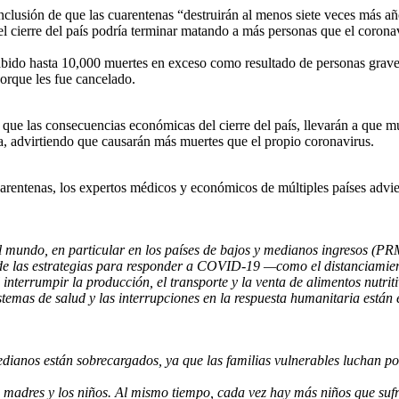
nclusión de que las cuarentenas “destruirán al menos siete veces más a
l cierre del país podría terminar matando a más personas que el corona
abido hasta 10,000 muertes en exceso como resultado de personas gravem
orque les fue cancelado.
que las consecuencias económicas del cierre del país, llevarán a que m
, advirtiendo que causarán más muertes que el propio coronavirus.
arentenas, los expertos médicos y económicos de múltiples países adviert
 mundo, en particular en los países de bajos y medianos ingresos (PR
e las estrategias para responder a COVID-19 —como el distanciamiento fí
nterrumpir la producción, el transporte y la venta de alimentos nutritiv
stemas de salud y las interrupciones en la respuesta humanitaria están 
dianos están sobrecargados, ya que las familias vulnerables luchan por
madres y los niños. Al mismo tiempo, cada vez hay más niños que sufren