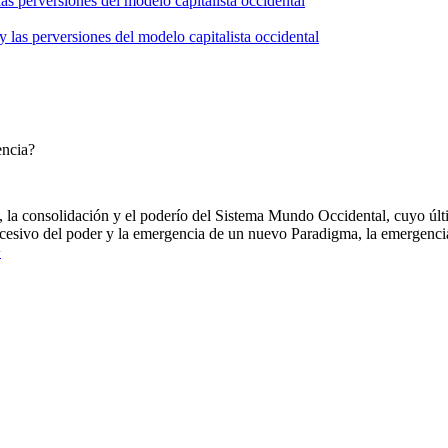
as perversiones del modelo capitalista occidental
 las perversiones del modelo capitalista occidental
encia?
, la consolidación y el poderío del Sistema Mundo Occidental, cuyo ú
xcesivo del poder y la emergencia de un nuevo Paradigma, la emergenc
>