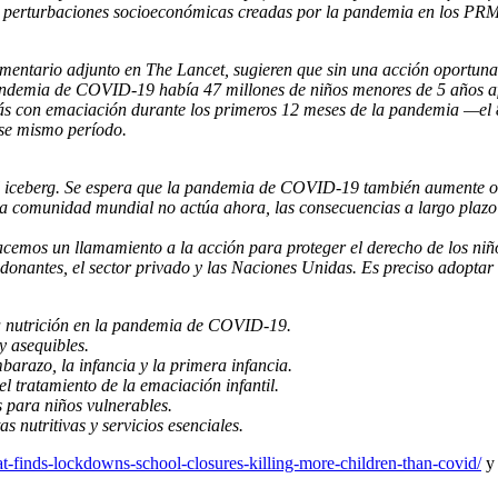
y las perturbaciones socioeconómicas creadas por la pandemia en los PR
entario adjunto en The Lancet, sugieren que sin una acción oportuna,
andemia de COVID-19 había 47 millones de niños menores de 5 años af
más con emaciación durante los primeros 12 meses de la pandemia —el 
ese mismo período.
el iceberg. Se espera que la pandemia de COVID-19 también aumente otr
Si la comunidad mundial no actúa ahora, las consecuencias a largo plazo
cemos un llamamiento a la acción para proteger el derecho de los niñ
s donantes, el sector privado y las Naciones Unidas. Es preciso adopta
la nutrición en la pandemia de COVID-19.
y asequibles.
barazo, la infancia y la primera infancia.
l tratamiento de la emaciación infantil.
 para niños vulnerables.
 nutritivas y servicios esenciales.
at-finds-lockdowns-school-closures-killing-more-children-than-covid/