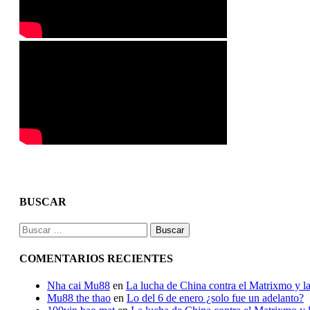
BUSCAR
Buscar:
COMENTARIOS RECIENTES
Nha cai Mu88
en
La lucha de China contra el Matrixmo y la
Mu88 the thao
en
Lo del 6 de enero ¿solo fue un adelanto?