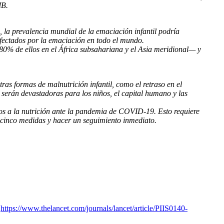
MB.
 la prevalencia mundial de la emaciación infantil podría
ectados por la emaciación en todo el mundo.
80% de ellos en el África subsahariana y el Asia meridional— y
as formas de malnutrición infantil, como el retraso en el
 serán devastadoras para los niños, el capital humano y las
os a la nutrición ante la pandemia de COVID-19. Esto requiere
r cinco medidas y hacer un seguimiento inmediato.
y
https://www.thelancet.com/journals/lancet/article/PIIS0140-