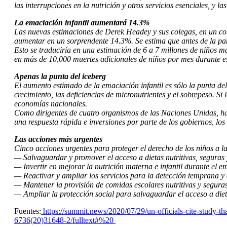
las interrupciones en la nutrición y otros servicios esenciales, 
La emaciación infantil aumentará 14.3%
Las nuevas estimaciones de Derek Headey y sus colegas, en un com
aumentar en un sorprendente 14.3%. Se estima que antes de la p
Esto se traduciría en una estimación de 6 a 7 millones de niños 
en más de 10,000 muertes adicionales de niños por mes durante 
Apenas la punta del iceberg
El aumento estimado de la emaciación infantil es sólo la punta d
crecimiento, las deficiencias de micronutrientes y el sobrepeso. 
economías nacionales.
Como dirigentes de cuatro organismos de las Naciones Unidas, ha
una respuesta rápida e inversiones por parte de los gobiernos, lo
Las acciones más urgentes
Cinco acciones urgentes para proteger el derecho de los niños a 
— Salvaguardar y promover el acceso a dietas nutritivas, seguras 
— Invertir en mejorar la nutrición materna e infantil durante el em
— Reactivar y ampliar los servicios para la detección temprana y e
— Mantener la provisión de comidas escolares nutritivas y seguras
— Ampliar la protección social para salvaguardar el acceso a dietas
Fuentes:
https://summit.news/2020/07/29/un-officials-cite-study-th
6736(20)31648-2/fulltext#%20