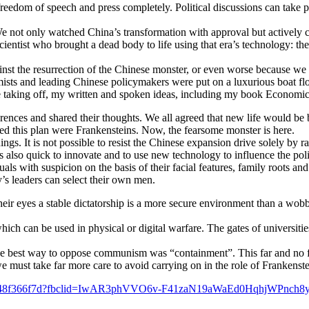
reedom of speech and press completely. Political discussions can take pl
 We not only watched China’s transformation with approval but actively
cientist who brought a dead body to life using that era’s technology: t
inst the resurrection of the Chinese monster, or even worse because we h
sts and leading Chinese policymakers were put on a luxurious boat floa
taking off, my written and spoken ideas, including my book Economics
erences and shared their thoughts. We all agreed that new life would be
ted this plan were Frankensteins. Now, the fearsome monster is here.
t is not possible to resist the Chinese expansion drive solely by raisin
s also quick to innovate and to use new technology to influence the polit
s with suspicion on the basis of their facial features, family roots and
’s leaders can select their own men.
their eyes a stable dictatorship is a more secure environment than a wob
ch can be used in physical or digital warfare. The gates of universit
 best way to oppose communism was “containment”. This far and no furt
must take far more care to avoid carrying on in the role of Frankenste
82-2df48f366f7d?fbclid=IwAR3phVVO6v-F41zaN19aWaEd0HqhjWPnch