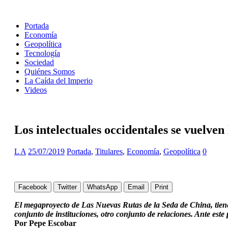
Portada
Economía
Geopolítica
Tecnología
Sociedad
Quiénes Somos
La Caída del Imperio
Videos
Los intelectuales occidentales se vuelve
L A
25/07/2019
Portada
,
Titulares
,
Economía
,
Geopolítica
0
Facebook
Twitter
WhatsApp
Email
Print
El megaproyecto de Las Nuevas Rutas de la Seda de China, tiene e
conjunto de instituciones, otro conjunto de relaciones. Ante es
Por Pepe Escobar