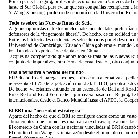
Por su parte, Liu Qing, profesor de economía en la Universidad de 
hasta el Sur Global, para evitar que sus compañías reemplacen a la
Y Wang Xiaosong, profesor de economía en la Universidad Renmin,
Todo es sobre las Nuevas Rutas de Seda
Algunos optimistas entre los intelectuales occidentales preferirían 
defensores de la “hegemonía liberal”. De hecho, es en realidad un t
Entre los intelectuales occidentales seleccionados por el desconce
Universidad de Cambridge. “Cuando China gobierna el mundo”, su li
los llamados “expertos” occidentales en China.
Jacques ha comprendido que ahora todo se trata de las Nuevas Rutas
conjunto de imperativos, otra forma de organización, otro conjunt
Una alternativa a pedido del mundo
El Belt and Road, agrega Jacques, “ofrece una alternativa al pedido
representa al 15% de la población mundial. El BRI, por otro lado, 
De hecho, ya estamos entrando en un escenario de Belt and Road 2
En el Belt and Road Forum de la primavera pasada en Beijing, 131
internacionales, desde el Banco Mundial hasta el APEC, la Coope
El BRI una “necesidad estratégica”
Aparte del hecho de que el BRI se configura ahora como un vasto y
ahora enfatiza que también es una marca exclusiva que abarca las r
El comercio de China con las naciones vinculadas al BRI alcanzó $
El erudito chino Wang Jisi tenía razón desde el principio cuando se