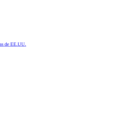
pías de EE.UU.