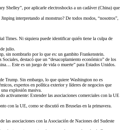
ry Shelley”, por aplicarle electroshocks a un cadáver (China) que
i Jinping interpretando al monstruo? De todos modos, “nosotros”,
ial Times. Ni siquiera puede identificar quién tiene la culpa de
de julio.
mp, sin nombrarlo por lo que es: un gambito Frankenstein.
ias Sociales, destacó que un “desacoplamiento económico” de los
hina… Este es un juego de vida o muerte” para Estados Unidos.
n de Trump. Sin embargo, lo que quiere Washington no es
icos, expertos en política exterior y líderes de negocios que
a una explosión masiva.
ndo activamente: Extender las asociaciones comerciales con la UE
onto con la UE, como se discutió en Bruselas en la primavera.
 de las asociaciones con la Asociación de Naciones del Sudeste