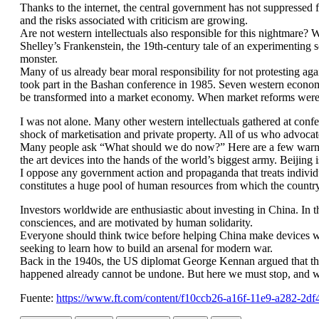
Thanks to the internet, the central government has not suppressed f
and the risks associated with criticism are growing.
Are not western intellectuals also responsible for this nightmare?
Shelley’s Frankenstein, the 19th-century tale of an experimenting s
monster.
Many of us already bear moral responsibility for not protesting aga
took part in the Bashan conference in 1985. Seven western economi
be transformed into a market economy. When market reforms were 
I was not alone. Many other western intellectuals gathered at conf
shock of marketisation and private property. All of us who advoca
Many people ask “What should we do now?” Here are a few warnings. I
the art devices into the hands of the world’s biggest army. Beijing i
I oppose any government action and propaganda that treats individual
constitutes a huge pool of human resources from which the country
Investors worldwide are enthusiastic about investing in China. In 
consciences, and are motivated by human solidarity.
Everyone should think twice before helping China make devices whi
seeking to learn how to build an arsenal for modern war.
Back in the 1940s, the US diplomat George Kennan argued that the
happened already cannot be undone. But here we must stop, and we 
Fuente:
https://www.ft.com/content/f10ccb26-a16f-11e9-a2