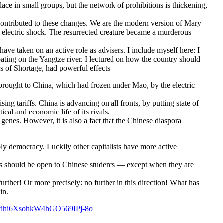
ace in small groups, but the network of prohibitions is thickening,
 contributed to these changes. We are the modern version of Mary
he electric shock. The resurrected creature became a murderous
ave taken on an active role as advisers. I include myself here: I
ting on the Yangtze river. I lectured on how the country should
 of Shortage, had powerful effects.
 brought to China, which had frozen under Mao, by the electric
g tariffs. China is advancing on all fronts, by putting state of
ical and economic life of its rivals.
 genes. However, it is also a fact that the Chinese diaspora
bly democracy. Luckily other capitalists have more active
ies should be open to Chinese students — except when they are
her! Or more precisely: no further in this direction! What has
in.
8yihi6XsohkW4hGO569IPj-8o