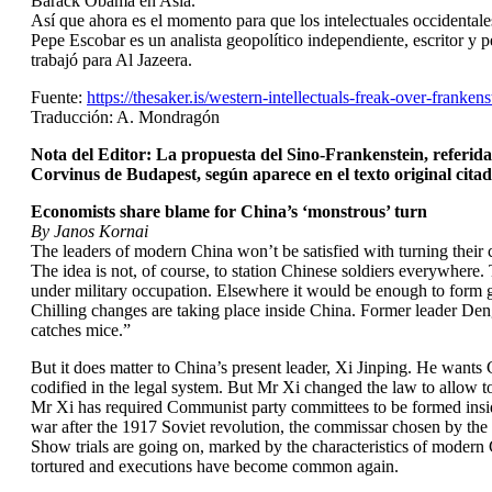
Barack Obama en Asia.
Así que ahora es el momento para que los intelectuales occidentale
Pepe Escobar es un analista geopolítico independiente, escritor y
trabajó para Al Jazeera.
Fuente:
https://thesaker.is/western-intellectuals-freak-over-frankens
Traducción: A. Mondragón
Nota del Editor:
La propuesta del Sino-Frankenstein, referid
Corvinus de Budapest, según aparece en el texto original cita
Economists share blame for China’s ‘monstrous’ turn
By Janos Kornai
The leaders of modern China won’t be satisfied with turning their 
The idea is not, of course, to station Chinese soldiers everywhere.
under military occupation. Elsewhere it would be enough to form
Chilling changes are taking place inside China. Former leader Deng
catches mice.”
But it does matter to China’s present leader, Xi Jinping. He wants 
codified in the legal system. But Mr Xi changed the law to allow to 
Mr Xi has required Communist party committees to be formed inside 
war after the 1917 Soviet revolution, the commissar chosen by the
Show trials are going on, marked by the characteristics of modern C
tortured and executions have become common again.