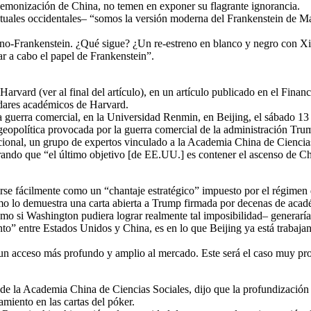
demonización de China, no temen en exponer su flagrante ignorancia.
ctuales occidentales– “somos la versión moderna del Frankenstein de Ma
Sino-Frankenstein. ¿Qué sigue? ¿Un re-estreno en blanco y negro con X
r a cabo el papel de Frankenstein”.
rvard (ver al final del artículo), en un artículo publicado en el Financ
dares académicos de Harvard.
 guerra comercial, en la Universidad Renmin, en Beijing, el sábado 13 
 geopolítica provocada por la guerra comercial de la administración Tru
nacional, un grupo de expertos vinculado a la Academia China de Cienc
ando que “el último objetivo [de EE.UU.] es contener el ascenso de C
irse fácilmente como un “chantaje estratégico” impuesto por el régime
o lo demuestra una carta abierta a Trump firmada por decenas de académ
mo si Washington pudiera lograr realmente tal imposibilidad– generarí
o” entre Estados Unidos y China, es en lo que Beijing ya está trabaja
s un acceso más profundo y amplio al mercado. Este será el caso muy pr
l de la Academia China de Ciencias Sociales, dijo que la profundización
miento en las cartas del póker.