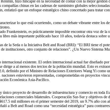
Renmin, hizo hincapié en la necesidad de contar con la mejor gestión d
s compañías chinas en las cadenas de suministro globales seleccionadas
 enfatizó que un enfoque estratégico chino concertado para tratar con
caracterizar lo que está ocurriendo, como un debate vibrante entre los d
iroteo.
rtado Frankenstein, es prácticamente imposible encontrar otra voz de la
bro más importante publicado hace 10 años, todavía destaca sobre un te
 de la Seda o la Iniciativa Belt and Road (BRI): “El BRI tiene el poten
o de instituciones, otro conjunto de relaciones”. ¿Un Nuevo Sistema M
 internacional existente. El orden internacional actual fue diseñado por
se dirige a al menos dos tercios de la población mundial. Esto es extrao
.0, definido por el Ministro de Relaciones Exteriores Wang Yi como un 
 naciones estuvieron representadas, comprometidas en proyectos vincu
ración Económica Asia-Pacífico.
 único proyecto de desarrollo de infraestructura y comercio en toda Eu
elaciones comerciales bilaterales. Cooperación Sur-Sur y objetivos de 
617.5 mil millones en el primer semestre del 2019, un 9.7% año con añ
ñaló a Belt and Road como una “necesidad estratégica” para contrarresta