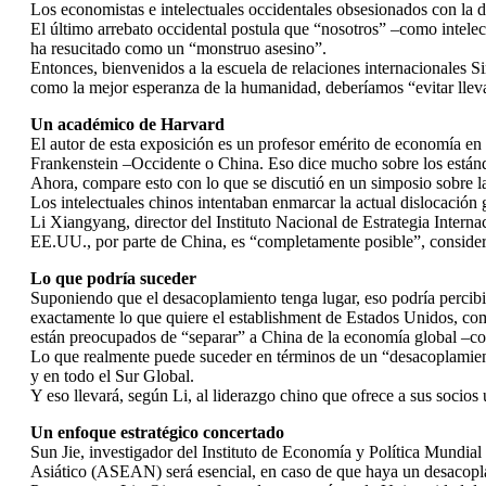
Los economistas e intelectuales occidentales obsesionados con la 
El último arrebato occidental postula que “nosotros” –como intele
ha resucitado como un “monstruo asesino”.
Entonces, bienvenidos a la escuela de relaciones internacionales 
como la mejor esperanza de la humanidad, deberíamos “evitar lleva
Un académico de Harvard
El autor de esta exposición es un profesor emérito de economía en Ha
Frankenstein –Occidente o China. Eso dice mucho sobre los están
Ahora, compare esto con lo que se discutió en un simposio sobre la
Los intelectuales chinos intentaban enmarcar la actual dislocación
Li Xiangyang, director del Instituto Nacional de Estrategia Inter
EE.UU., por parte de China, es “completamente posible”, consider
Lo que podría suceder
Suponiendo que el desacoplamiento tenga lugar, eso podría percib
exactamente lo que quiere el establishment de Estados Unidos, com
están preocupados de “separar” a China de la economía global –co
Lo que realmente puede suceder en términos de un “desacoplamient
y en todo el Sur Global.
Y eso llevará, según Li, al liderazgo chino que ofrece a sus socio
Un enfoque estratégico concertado
Sun Jie, investigador del Instituto de Economía y Política Mundia
Asiático (ASEAN) será esencial, en caso de que haya un desacopla