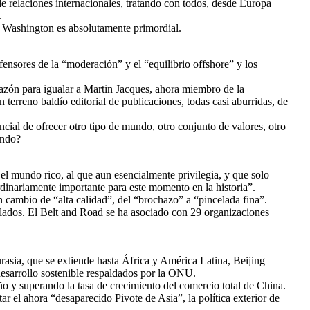
e relaciones internacionales, tratando con todos, desde Europa
.
 Washington es absolutamente primordial.
efensores de la “moderación” y el “equilibrio offshore” y los
 razón para igualar a Martin Jacques, ahora miembro de la
rreno baldío editorial de publicaciones, todas casi aburridas, de
cial de ofrecer otro tipo de mundo, otro conjunto de valores, otro
undo?
 el mundo rico, al que aun esencialmente privilegia, y que solo
rdinariamente importante para este momento en la historia”.
cambio de “alta calidad”, del “brochazo” a “pincelada fina”.
lados. El Belt and Road se ha asociado con 29 organizaciones
rasia, que se extiende hasta África y América Latina, Beijing
desarrollo sostenible respaldados por la ONU.
o y superando la tasa de crecimiento del comercio total de China.
r el ahora “desaparecido Pivote de Asia”, la política exterior de