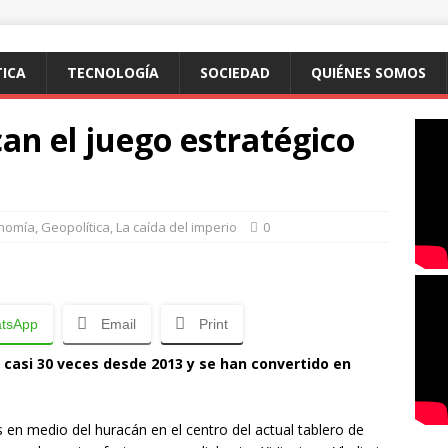
TICA
TECNOLOGÍA
SOCIEDAD
QUIÉNES SOMOS
can el juego estratégico
nomía
,
Geopolítica
,
La caída del imperio
0
tsApp
Email
Print
o casi 30 veces desde 2013 y se han convertido en
 en medio del huracán en el centro del actual tablero de