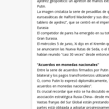
ajedrez geopolítico: un apretón de manos ext
Putin.
La imagen cristaliza la serie de pesadillas de
euroasiáticas de Halford Mackinder y sus disc
tablero de ajedrez”, que se centró en el impe
Eurasia
El competidor de pares ha emergido en su tota
Gran Eurasia.
El miércoles 5 de junio, Xi dijo en el Kremlin
se anunciaron las Nueva Rutas de Seda, o el Be
habían reunido “casi 30 veces” desde entonce
“Acuerdos en monedas nacionales”
Entre la serie de acuerdos firmados por Putin 
bilateral y los pagos transfronterizos utilizan
O, como Putin lo expresó diplomáticamente, “R
acuerdos en monedas nacionales”.
Es crucial recordar que esto se ha discutido 
asociación estratégica Rusia-China– desde m
Vastas franjas del Sur Global están prestando
partes está obligada a adoptar progresivamen