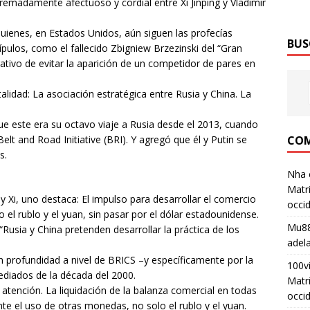
remadamente afectuoso y cordial entre Xi Jinping y Vladimir
 quienes, en Estados Unidos, aún siguen las profecías
BUS
ípulos, como el fallecido Zbigniew Brzezinski del “Gran
rativo de evitar la aparición de un competidor de pares en
lidad: La asociación estratégica entre Rusia y China. La
 que este era su octavo viaje a Rusia desde el 2013, cuando
COM
lt and Road Initiative (BRI). Y agregó que él y Putin se
s.
Nha 
Matri
y Xi, uno destaca: El impulso para desarrollar el comercio
occid
do el rublo y el yuan, sin pasar por el dólar estadounidense.
Mu88
usia y China pretenden desarrollar la práctica de los
adel
en profundidad a nivel de BRICS –y específicamente por la
100v
ediados de la década del 2000.
Matri
 atención. La liquidación de la balanza comercial en todas
occid
te el uso de otras monedas, no solo el rublo y el yuan.