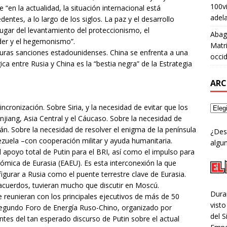
100v
e “en la actualidad, la situación internacional está
adel
tes, a lo largo de los siglos. La paz y el desarrollo
lugar del levantamiento del proteccionismo, el
Abag
oder y el hegemonismo”.
Matri
uras sanciones estadounidenses. China se enfrenta a una
occid
ica entre Rusia y China es la “bestia negra” de la Estrategia
ARC
ncronización. Sobre Siria, y la necesidad de evitar que los
jiang, Asia Central y el Cáucaso. Sobre la necesidad de
rán. Sobre la necesidad de resolver el enigma de la península
¿Des
zuela –con cooperación militar y ayuda humanitaria.
algun
 apoyo total de Putin para el BRI, así como el impulso para
ómica de Eurasia (EAEU). Es esta interconexión la que
figurar a Rusia como el puente terrestre clave de Eurasia.
 acuerdos, tuvieran mucho que discutir en Moscú.
Dura
e reunieran con los principales ejecutivos de más de 50
visto
 segundo Foro de Energía Ruso-Chino, organizado por
del 
tes del tan esperado discurso de Putin sobre el actual