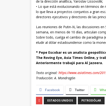
de la dirección analítica, Yaroslav Lissovolik;
• Lo que está evolucionando en términos de n
lo que lleva a proyectos conjuntos a gran esca
directores ejecutivos y directores de las prin
Las reuniones de Putin-Xi, las discusiones e
semana, en menos de 10 días, articulan compl
Sobre todo, cuelga el cambio de paradigma (e
eludir al dólar estadounidense como la mone
* Pepe Escobar es un analista geopolítico
The Roving Eye, Asia Times Online, y tra
Anteriormente trabajó para Al Jazeera.
Texto original:
https://www.asiatimes.com/2019/
Traducción: A. Mondragón
Facebook
Twitter
Wha
ESTADOS UNIDOS
PETRODÓLAR