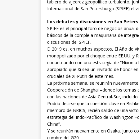
tablero de ajedrez geopolítico turbulento, jun
Internacional de San Petersburgo (SPIEF) el vi
Los debates y discusiones en San Peter
SPIEF es el principal foro de negocios anual
básicos de la compleja maquinaria de integraci
discusiones del SPIEF.
El 2019 es, en muchos aspectos, El Año de Viv
monopolizado por el choque entre EE.UU. y Ru
coqueteando con una estrategia de “Nixon a la
apropiado que Xi sea un invitado de honor en 
cruciales de Xi-Putin de este mes.
La próxima semana, se reunirán nuevamente e
Cooperación de Shanghai –donde los temas q
con las naciones de Asia Central-Sur, incluido 
Podría decirse que la cuestión clave en Bishk
miembro de BRICS, recién salido de una victor
estrategia del Indo-Pacífico de Washington 
China”.
Y se reunirán nuevamente en Osaka, junto con
cumbre del G20.