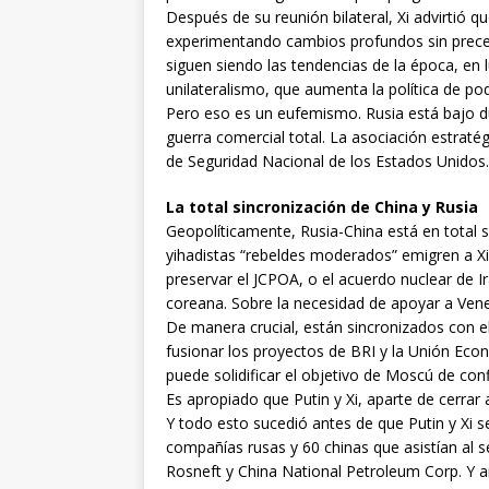
Después de su reunión bilateral, Xi advirtió qu
experimentando cambios profundos sin preceden
siguen siendo las tendencias de la época, en 
unilateralismo, que aumenta la política de p
Pero eso es un eufemismo. Rusia está bajo d
guerra comercial total. La asociación estratég
de Seguridad Nacional de los Estados Unidos.
La total sincronización de China y Rusia
Geopolíticamente, Rusia-China está en total si
yihadistas “rebeldes moderados” emigren a Xin
preservar el JCPOA, o el acuerdo nuclear de I
coreana. Sobre la necesidad de apoyar a Vene
De manera crucial, están sincronizados con el
fusionar los proyectos de BRI y la Unión Econ
puede solidificar el objetivo de Moscú de con
Es apropiado que Putin y Xi, aparte de cerrar
Y todo esto sucedió antes de que Putin y Xi s
compañías rusas y 60 chinas que asistían al
Rosneft y China National Petroleum Corp. Y an