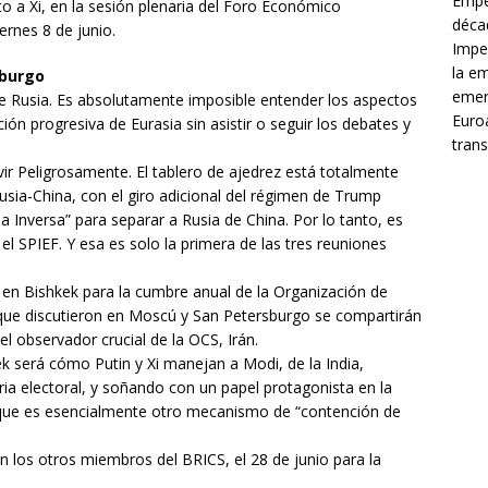
Empe
to a Xi, en la sesión plenaria del Foro Económico
décad
ernes 8 de junio.
Impe
la e
sburgo
emer
 de Rusia. Es absolutamente imposible entender los aspectos
Euroa
ón progresiva de Eurasia sin asistir o seguir los debates y
trans
ir Peligrosamente. El tablero de ajedrez está totalmente
sia-China, con el giro adicional del régimen de Trump
 Inversa” para separar a Rusia de China. Por lo tanto, es
el SPIEF. Y esa es solo la primera de las tres reuniones
n Bishkek para la cumbre anual de la Organización de
ue discutieron en Moscú y San Petersburgo se compartirán
el observador crucial de la OCS, Irán.
ek será cómo Putin y Xi manejan a Modi, de la India,
ia electoral, y soñando con un papel protagonista en la
–que es esencialmente otro mecanismo de “contención de
 los otros miembros del BRICS, el 28 de junio para la