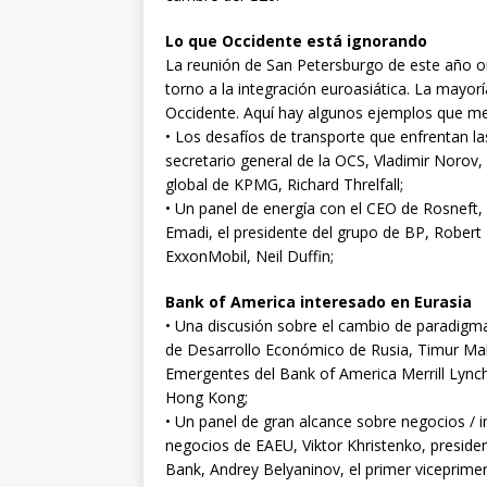
Lo que Occidente está ignorando
La reunión de San Petersburgo de este año o
torno a la integración euroasiática. La mayo
Occidente. Aquí hay algunos ejemplos que m
• Los desafíos de transporte que enfrentan l
secretario general de la OCS, Vladimir Norov, 
global de KPMG, Richard Threlfall;
• Un panel de energía con el CEO de Rosneft, I
Emadi, el presidente del grupo de BP, Robert 
ExxonMobil, Neil Duffin;
Bank of America interesado en Eurasia
• Una discusión sobre el cambio de paradigma
de Desarrollo Económico de Rusia, Timur Mak
Emergentes del Bank of America Merrill Lynch 
Hong Kong;
• Un panel de gran alcance sobre negocios / i
negocios de EAEU, Viktor Khristenko, preside
Bank, Andrey Belyaninov, el primer viceprimer 