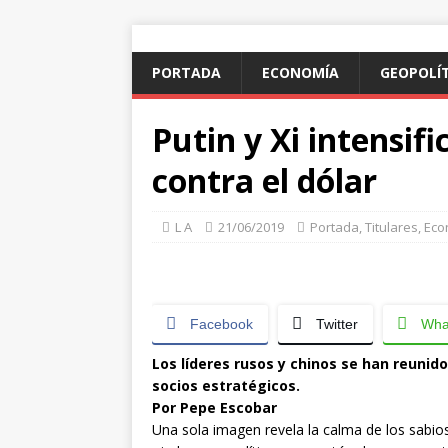
PORTADA
ECONOMÍA
GEOPOLÍ
Putin y Xi intensifi
contra el dólar
L A
21/06/2019
Portada
,
Titulares
,
Eco
Facebook
Twitter
Wha
Los líderes rusos y chinos se han reunid
socios estratégicos.
Por Pepe Escobar
Una sola imagen revela la calma de los sabios