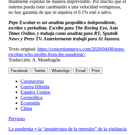
finalmente explotar de manera imprevisible. Por mucho que el
sistema pueda estar cambiando a una velocidad vertiginosa,
no hay garantía de que ni siquiera el 0.1% esté a salvo.
Pepe Escobar es un analista geopolítico independiente,
escritor y periodista. Escribe para The Roving Eye, Asia
Times Online, y trabaja como analista para RT, Sputnik
News y Press TV. Anteriormente trabajó para Al Jazeera.
Texto original:
https://consortiumnews.com/2020/04/08/pepe-
escobar-who-profits-from-the-pandemic/
Traducción: A. Mondragón
Facebook
Twitter
WhatsApp
Email
Print
Coronavirus
Guerra Híbrida
Estados Unidos
Geopolítica
Economía
China
Previous
La pandemia y la “arquitectura de la opresión” de la vigilancia