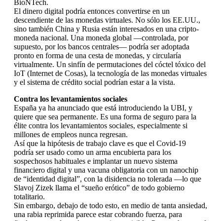
BioNTech.
El dinero digital podría entonces convertirse en un
descendiente de las monedas virtuales. No sólo los EE.UU.,
sino también China y Rusia están interesados en una cripto-
moneda nacional. Una moneda global —controlada, por
supuesto, por los bancos centrales— podría ser adoptada
pronto en forma de una cesta de monedas, y circularía
virtualmente. Un sinfín de permutaciones del cóctel tóxico del
IoT (Internet de Cosas), la tecnología de las monedas virtuales
y el sistema de crédito social podrían estar a la vista.
Contra los levantamientos sociales
España ya ha anunciado que está introduciendo la UBI, y
quiere que sea permanente. Es una forma de seguro para la
élite contra los levantamientos sociales, especialmente si
millones de empleos nunca regresan.
Así que la hipótesis de trabajo clave es que el Covid-19
podría ser usado como un arma encubierta para los
sospechosos habituales e implantar un nuevo sistema
financiero digital y una vacuna obligatoria con un nanochip
de “identidad digital”, con la disidencia no tolerada —lo que
Slavoj Zizek llama el “sueño erótico” de todo gobierno
totalitario.
Sin embargo, debajo de todo esto, en medio de tanta ansiedad,
una rabia reprimida parece estar cobrando fuerza, para