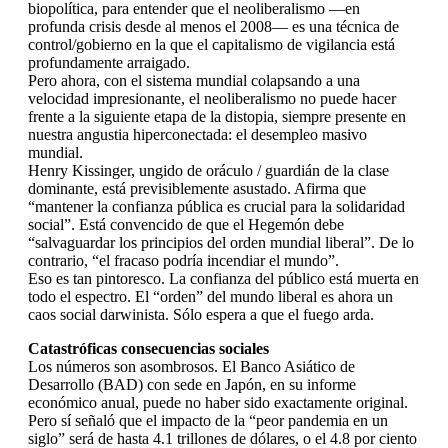
biopolítica, para entender que el neoliberalismo —en
profunda crisis desde al menos el 2008— es una técnica de
control/gobierno en la que el capitalismo de vigilancia está
profundamente arraigado.
Pero ahora, con el sistema mundial colapsando a una
velocidad impresionante, el neoliberalismo no puede hacer
frente a la siguiente etapa de la distopia, siempre presente en
nuestra angustia hiperconectada: el desempleo masivo
mundial.
Henry Kissinger, ungido de oráculo / guardián de la clase
dominante, está previsiblemente asustado. Afirma que
“mantener la confianza pública es crucial para la solidaridad
social”. Está convencido de que el Hegemón debe
“salvaguardar los principios del orden mundial liberal”. De lo
contrario, “el fracaso podría incendiar el mundo”.
Eso es tan pintoresco. La confianza del público está muerta en
todo el espectro. El “orden” del mundo liberal es ahora un
caos social darwinista. Sólo espera a que el fuego arda.
Catastróficas consecuencias sociales
Los números son asombrosos. El Banco Asiático de
Desarrollo (BAD) con sede en Japón, en su informe
económico anual, puede no haber sido exactamente original.
Pero sí señaló que el impacto de la “peor pandemia en un
siglo” será de hasta 4.1 trillones de dólares, o el 4.8 por ciento