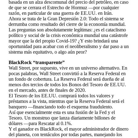
basada en un alza descomunal del precio del petróleo, en caso
de que se cerrara el Estrecho de Hormuz —por cualquier
razón, en particular de una guerra de EE.UU. en Irán.
Ahora se trata de la Gran Depresión 2.0: Todo el sistema se
derrumba como resultado del cierre de la economía mundial.
Las preguntas son absolutamente legítimas: ¿es el cataclismo
político y social de la crisis económica mundial una catástrofe
mayor que la del propio Covid-19? ¿Y esto brindará una
oportunidad para acabar con el neoliberalismo y dar paso a un
sistema más equitativo, o algo aún peor?
BlackRock “transparente”
Wall Street, por supuesto, vive en un universo alternativo. En
pocas palabras, Wall Street convirtió a la Reserva Federal en
un fondo de cobertura. La Reserva Federal será dueña de al
menos dos tercios de todos los Bonos del Tesoro de EE.UU.
en el mercado, antes de finales de 2020.
El Tesoro de los EE.UU. comprará todos los valores y
préstamos a la vista, mientras que la Reserva Federal será el
banquero —financiando todo el esquema fraudulento.
Así que esencialmente esta es una fusión de la Fed y el
Tesoro. Un monstruo que lanza diariamente billones de
dólares —para Rescatar al 0.1%.
Y el ganador es BlackRock, el mayor administrador de dinero
del planeta, con tentáculos por todas partes, manejando los