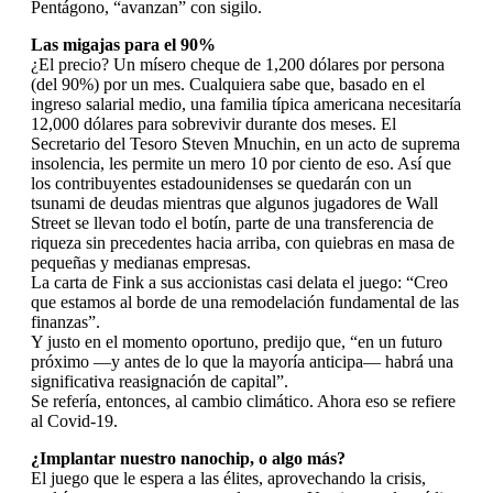
Pentágono, “avanzan” con sigilo.
Las migajas para el 90%
¿El precio? Un mísero cheque de 1,200 dólares por persona
(del 90%) por un mes. Cualquiera sabe que, basado en el
ingreso salarial medio, una familia típica americana necesitaría
12,000 dólares para sobrevivir durante dos meses. El
Secretario del Tesoro Steven Mnuchin, en un acto de suprema
insolencia, les permite un mero 10 por ciento de eso. Así que
los contribuyentes estadounidenses se quedarán con un
tsunami de deudas mientras que algunos jugadores de Wall
Street se llevan todo el botín, parte de una transferencia de
riqueza sin precedentes hacia arriba, con quiebras en masa de
pequeñas y medianas empresas.
La carta de Fink a sus accionistas casi delata el juego: “Creo
que estamos al borde de una remodelación fundamental de las
finanzas”.
Y justo en el momento oportuno, predijo que, “en un futuro
próximo —y antes de lo que la mayoría anticipa— habrá una
significativa reasignación de capital”.
Se refería, entonces, al cambio climático. Ahora eso se refiere
al Covid-19.
¿Implantar nuestro nanochip, o algo más?
El juego que le espera a las élites, aprovechando la crisis,