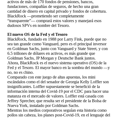
activos de más de 170 fondos de pensiones, bancos,
fundaciones, compañías de seguros, de hecho una gran
cantidad de dinero en capital privado y fondos de cobertura.
BlackRock —prometiendo ser completamente
“transparente”— comprará estos valores y manejará esos
dudosos SPVs en nombre del Tesoro.
El nuevo OS de la Fed y el Tesoro
BlackRock, fundado en 1988 por Larry Fink, puede que no
sea tan grande como Vanguard, pero es el principal inversor
en Goldman Sachs, junto con Vanguard y State Street, y con
6.5 trillones de dólares en activos, es más grande que
Goldman Sachs, JP Morgan y Deutsche Bank juntos.
Ahora, BlackRock es el nuevo sistema operativo (OS) de la
Fed y el Tesoro. El mayor banco en la sombra del mundo —y
no, no es chino.
Comparado con este juego de altas apuestas, los mini
escándalos como el del senador de Georgia Kelly Loffler son
insignificantes. Loffler supuestamente se benefició de la
información interna del Covid-19 por el CDC para hacer una
matanza en el mercado de valores. Loffler está casada con
Jeffrey Sprecher, que resulta ser el presidente de la Bolsa de
Nueva York, instalado por Goldman Sachs.
Mientras los medios corporativos seguían esta historia como
pollos sin cabeza, los planes post-Covid-19, en el lenguaje del