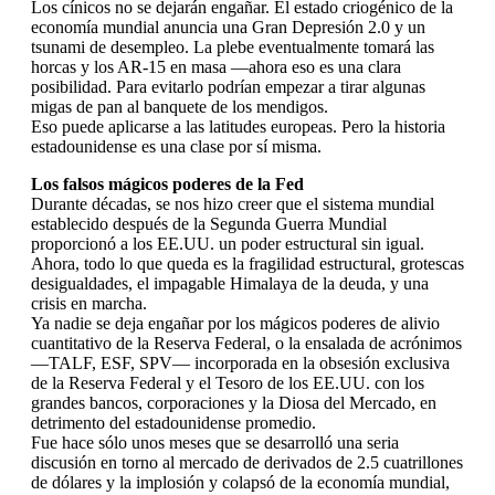
Los cínicos no se dejarán engañar. El estado criogénico de la
economía mundial anuncia una Gran Depresión 2.0 y un
tsunami de desempleo. La plebe eventualmente tomará las
horcas y los AR-15 en masa —ahora eso es una clara
posibilidad. Para evitarlo podrían empezar a tirar algunas
migas de pan al banquete de los mendigos.
Eso puede aplicarse a las latitudes europeas. Pero la historia
estadounidense es una clase por sí misma.
Los falsos mágicos poderes de la Fed
Durante décadas, se nos hizo creer que el sistema mundial
establecido después de la Segunda Guerra Mundial
proporcionó a los EE.UU. un poder estructural sin igual.
Ahora, todo lo que queda es la fragilidad estructural, grotescas
desigualdades, el impagable Himalaya de la deuda, y una
crisis en marcha.
Ya nadie se deja engañar por los mágicos poderes de alivio
cuantitativo de la Reserva Federal, o la ensalada de acrónimos
—TALF, ESF, SPV— incorporada en la obsesión exclusiva
de la Reserva Federal y el Tesoro de los EE.UU. con los
grandes bancos, corporaciones y la Diosa del Mercado, en
detrimento del estadounidense promedio.
Fue hace sólo unos meses que se desarrolló una seria
discusión en torno al mercado de derivados de 2.5 cuatrillones
de dólares y la implosión y colapsó de la economía mundial,