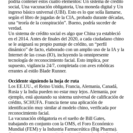
podría contener estos cuatro elementos: Un sistema de crédito
social, Una vacunación obligatoria, Una moneda digital y Un
ingreso básico universal (UBI). Esto es lo que solía llamarse,
según el libro de jugadas de la CIA, probado durante décadas,
una “teoría de la conspiración”. Bueno, podría suceder de
verdad.
Un sistema de crédito social es algo que China ya estableció
en el 2014. Antes de finales del 2020, a cada ciudadano chino
se le asignará su propio puntaje de crédito, un “perfil
dinámico” de facto, elaborado con un amplio uso de la IA y la
Internet de las cosas (IO), incluyendo la omnipresente
tecnología de reconocimiento facial. Esto implica, por
supuesto, vigilancia 24/7, completada con aves robóticas
errantes al estilo Blade Runner.
Occidente siguiendo la hoja de ruta
Los EE.UU., el Reino Unido, Francia, Alemania, Canadá,
Rusia y la India pueden no estar muy lejos. Alemania, por
ejemplo, está ajustando su sistema universal de calificación de
crédito, SCHUFA. Francia tiene una aplicación de
identificación muy similar al modelo chino, verificada por
reconocimiento facial.
La vacunación obligatoria es el sueño de Bill Gates,
trabajando en conjunto con la OMS, el Foro Económico
Mundial (FEM) y la Industria Farmaceútica (Big Pharma).