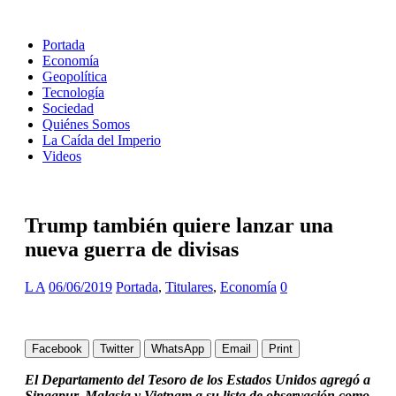
Portada
Economía
Geopolítica
Tecnología
Sociedad
Quiénes Somos
La Caída del Imperio
Videos
Trump también quiere lanzar una
nueva guerra de divisas
L A
06/06/2019
Portada
,
Titulares
,
Economía
0
Facebook
Twitter
WhatsApp
Email
Print
El Departamento del Tesoro de los Estados Unidos agregó a
Singapur, Malasia y Vietnam a su lista de observación como