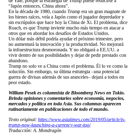
de Yale, porque la estrategia de Trump puede reducirse a
“Japón entonces, China ahora”.
En la década de 1980, cuando Trump era un gran magnate de
los bienes raíces, veía a Japón como el jugador depredador y
sin escrúpulos que hace hoy la China de Xi. El problema, dice
Roach, es que Trump invierte mucho más tiempo en atacar a
otros que en abordar los desafíos de Estados Unidos.
Un dólar más débil podría ayudar el próximo trimestre, pero
no aumentará la innovación y la productividad. No mejorará
la infraestructura desmoronada. Y no obligará a EE.UU. a
vivir dentro de sus posibilidades y dejar de pedir prestado con
abandono.
Trump no solo ve a China como el problema. Él lo ve como la
solución. Sin embargo, su última estrategia –una potencial
guerra de divisas además de sus aranceles– dejará a todos en
peor estado.
William Pesek es columnista de Bloomberg News en Tokio.
Brinda opiniones y comentarios sobre economía, negocios,
mercados y política en toda Asia. Sus columnas aparecen
rutinariamente en publicaciones de todo el mundo.
Texto original:
https://www.asiatimes.com/2019/05/article/is-
trump-now-launching-a-currency-war-too/
Traducción: A. Mondragón