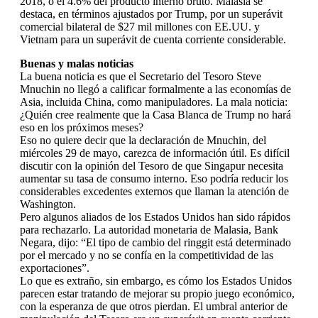
2018, o el 4.6% del producto interno bruto. Malasia se
destaca, en términos ajustados por Trump, por un superávit
comercial bilateral de $27 mil millones con EE.UU. y
Vietnam para un superávit de cuenta corriente considerable.
Buenas y malas noticias
La buena noticia es que el Secretario del Tesoro Steve
Mnuchin no llegó a calificar formalmente a las economías de
Asia, incluida China, como manipuladores. La mala noticia:
¿Quién cree realmente que la Casa Blanca de Trump no hará
eso en los próximos meses?
Eso no quiere decir que la declaración de Mnuchin, del
miércoles 29 de mayo, carezca de información útil. Es difícil
discutir con la opinión del Tesoro de que Singapur necesita
aumentar su tasa de consumo interno. Eso podría reducir los
considerables excedentes externos que llaman la atención de
Washington.
Pero algunos aliados de los Estados Unidos han sido rápidos
para rechazarlo. La autoridad monetaria de Malasia, Bank
Negara, dijo: “El tipo de cambio del ringgit está determinado
por el mercado y no se confía en la competitividad de las
exportaciones”.
Lo que es extraño, sin embargo, es cómo los Estados Unidos
parecen estar tratando de mejorar su propio juego económico,
con la esperanza de que otros pierdan. El umbral anterior de