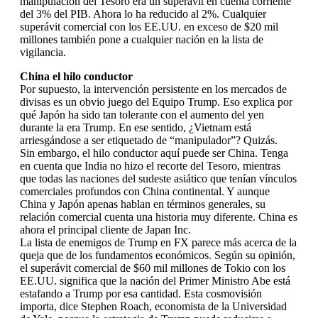
manipulación del Tesoro era un superávit en cuenta corriente
del 3% del PIB. Ahora lo ha reducido al 2%. Cualquier
superávit comercial con los EE.UU. en exceso de $20 mil
millones también pone a cualquier nación en la lista de
vigilancia.
China el hilo conductor
Por supuesto, la intervención persistente en los mercados de
divisas es un obvio juego del Equipo Trump. Eso explica por
qué Japón ha sido tan tolerante con el aumento del yen
durante la era Trump. En ese sentido, ¿Vietnam está
arriesgándose a ser etiquetado de “manipulador”? Quizás.
Sin embargo, el hilo conductor aquí puede ser China. Tenga
en cuenta que India no hizo el recorte del Tesoro, mientras
que todas las naciones del sudeste asiático que tenían vínculos
comerciales profundos con China continental. Y aunque
China y Japón apenas hablan en términos generales, su
relación comercial cuenta una historia muy diferente. China es
ahora el principal cliente de Japan Inc.
La lista de enemigos de Trump en FX parece más acerca de la
queja que de los fundamentos económicos. Según su opinión,
el superávit comercial de $60 mil millones de Tokio con los
EE.UU. significa que la nación del Primer Ministro Abe está
estafando a Trump por esa cantidad. Esta cosmovisión
importa, dice Stephen Roach, economista de la Universidad