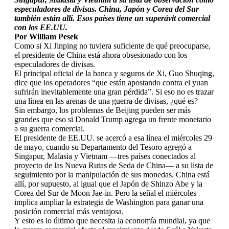
especuladores de divisas. China, Japón y Corea del Sur
también están allí. Esos países tiene un superávit comercial
con los EE.UU.
Por William Pesek
Como si Xi Jinping no tuviera suficiente de qué preocuparse,
el presidente de China está ahora obsesionado con los
especuladores de divisas.
El principal oficial de la banca y seguros de Xi, Guo Shuqing,
dice que los operadores “que están apostando contra el yuan
sufrirán inevitablemente una gran pérdida”. Si eso no es trazar
una línea en las arenas de una guerra de divisas, ¿qué es?
Sin embargo, los problemas de Beijing pueden ser más
grandes que eso si Donald Trump agrega un frente monetario
a su guerra comercial.
El presidente de EE.UU. se acercó a esa línea el miércoles 29
de mayo, cuando su Departamento del Tesoro agregó a
Singapur, Malasia y Vietnam —tres países conectados al
proyecto de las Nueva Rutas de Seda de China— a su lista de
seguimiento por la manipulación de sus monedas. China está
allí, por supuesto, al igual que el Japón de Shinzo Abe y la
Corea del Sur de Moon Jae-in. Pero la señal el miércoles
implica ampliar la estrategia de Washington para ganar una
posición comercial más ventajosa.
Y esto es lo último que necesita la economía mundial, ya que