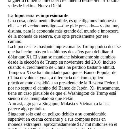
la guerra comercial afecta el crecimiento desde Seúl a Yakarta
y desde Pekín a Nueva Delhi.
La hipocresía es impresionante
Una cosa, obviamente discutible, es que digamos Indonesia
elija ser el vecino mendigo —que pide prestado— y otra muy
distinta, para la economía más grande del mundo e impresora
de la moneda de reserva, que opte precisamente por ese
camino.
La hipocresía es bastante impresionante. Trump podría decirse
que ha hecho más en los últimos dos años para debilitar al
dólar que Xi. El yuan se mantiene básicamente sin cambios
desde la elección de Trump en noviembre del 2016, incluso
cuando el crecimiento de China ha perdido bastante altitud.
Tampoco Xi se ha intimidado para que el Banco Popular de
China devalúe el yuan, a diferencia de Trump, quien
prácticamente despidió a su presidente de la Reserva Federal
por no seguir el camino del Banco de Japón. Xi, francamente,
tiene un caso plausible de que el Washington de Trump está
siendo más manipuladora que Pekín.
Aun así, agregar a Singapur, Malasia y Vietnam a la lista
parece algo gratuito.
Singapur solo está en peligro debido a su considerable
superávit en cuenta corriente y a sus compras netas en
moneda extranjera: aproximadamente $17 mil millones en el