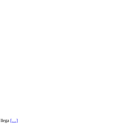
 llega
[…]