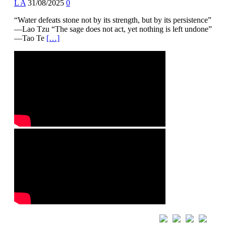
L A
31/08/2025
0
“Water defeats stone not by its strength, but by its persistence”
—Lao Tzu “The sage does not act, yet nothing is left undone”
—Tao Te
[…]