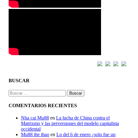
BUSCAR
Buscar:
COMENTARIOS RECIENTES
Nha cai Mu88
en
La lucha de China contra el
Matrixmo y las perversiones del modelo capitalista
occidental
Mu88 the thao
en
Lo del 6 de enero ¿solo fue un