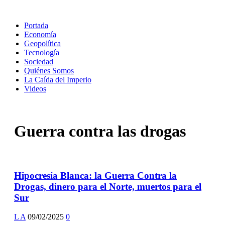
Portada
Economía
Geopolítica
Tecnología
Sociedad
Quiénes Somos
La Caída del Imperio
Videos
Guerra contra las drogas
Hipocresía Blanca: la Guerra Contra la
Drogas, dinero para el Norte, muertos para el
Sur
L A
09/02/2025
0