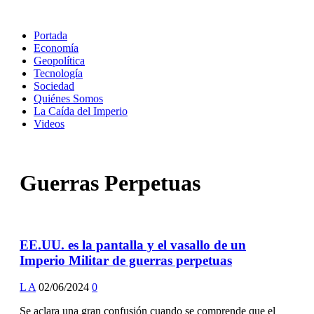
Portada
Economía
Geopolítica
Tecnología
Sociedad
Quiénes Somos
La Caída del Imperio
Videos
Guerras Perpetuas
EE.UU. es la pantalla y el vasallo de un
Imperio Militar de guerras perpetuas
L A
02/06/2024
0
Se aclara una gran confusión cuando se comprende que el