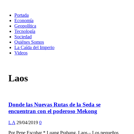
Portada
Economía
Geopolítica
Tecnología
Sociedad
Quiénes Somos
La Caída del Imperio
Videos
Laos
Donde las Nuevas Rutas de la Seda se
encuentran con el poderoso Mekong
L A
29/04/2019
0
Por Pepe Escobar * Luang Prabang, Laos.– Los pequeños