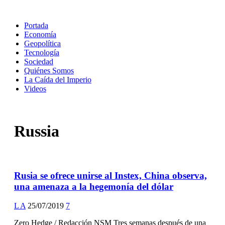
Portada
Economía
Geopolítica
Tecnología
Sociedad
Quiénes Somos
La Caída del Imperio
Videos
Russia
Rusia se ofrece unirse al Instex, China observa,
una amenaza a la hegemonía del dólar
L A
25/07/2019
7
Zero Hedge / Redacción NSM Tres semanas después de una