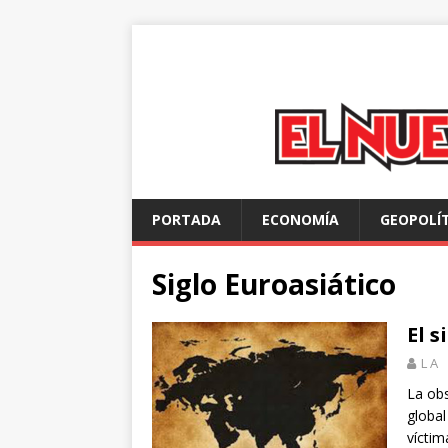
PORTADA
ECONOMÍA
GEOPOLÍ
Siglo Euroasiático
El 
L A
La ob
global
víctim