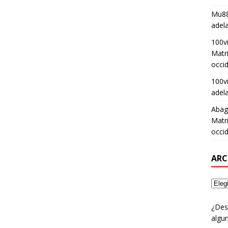
Mu88
adel
100v
Matri
occid
100v
adel
Abag
Matri
occid
ARC
¿Des
algun