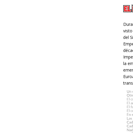
Dura
visto
del 
Empe
décad
Impe
la e
emer
Euroa
trans