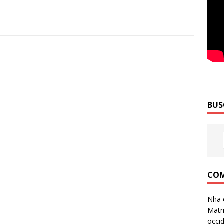
BUS
COM
Nha 
Matri
occid