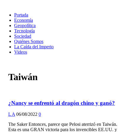
Portada
Economía
Geopolítica
Tecnología
Sociedad
Quiénes Somos
La Caída del Imperio
Videos
Taiwán
¿Nancy se enfrentó al dragón chino y ganó?
L A
06/08/2022
0
The Saker Entonces, parece que Pelosi aterrizó en Taiwán.
Esta es una GRAN victoria para los invencibles EE.UU. y