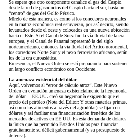
Se espera que otro componente canalice el gas del Caspio,
desde la red de gasoductos del Caspio hacia el sur, hasta un
“centro” de gas del Golfo Pérsico.
Mírelo de esta manera, es como si los conectores neuronales
en la matriz económica real estuvieran, por así decirlo, siendo
levantados desde el oeste y colocados en una nueva ubicación
hacia el Este. Si el Canal de Suez fue la vía fluvial de la era
europea, y el Canal de Panamá representó la del siglo
norteamericano, entonces la vía fluvial del Ártico nororiental,
los corredores Norte-Sur y el nexo ferroviario africano, serán
los de la era euroasiática.
En esencia, el Nuevo Orden se está preparando para sostener
un largo conflicto económico con Occidente.
La amenaza existencial del dólar
Aquí, volvemos al “error de cálculo atroz”. Este Nuevo
Orden en evolución amenaza existencialmente la hegemonía
del dólar —EE.UU. creó su hegemonía exigiendo que el
precio del petróleo (Nota del Editor: Y otras materias primas,
así como los alimentos a través del agrodólar) se fijara en
dólares y así facilitar una financierización frenética de los
mercados de activos en EE.UU. Es esta demanda de dólares
la única que ha permitido Estados Unidos para financiar
gratuitamente su déficit gubernamental (y su presupuesto de
defensa).