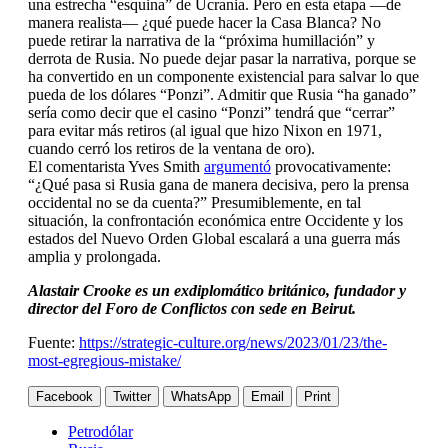
una estrecha “esquina” de Ucrania. Pero en esta etapa —de
manera realista— ¿qué puede hacer la Casa Blanca? No
puede retirar la narrativa de la “próxima humillación” y
derrota de Rusia. No puede dejar pasar la narrativa, porque se
ha convertido en un componente existencial para salvar lo que
pueda de los dólares “Ponzi”. Admitir que Rusia “ha ganado”
sería como decir que el casino “Ponzi” tendrá que “cerrar”
para evitar más retiros (al igual que hizo Nixon en 1971,
cuando cerró los retiros de la ventana de oro).
El comentarista Yves Smith
argumentó
provocativamente:
“¿Qué pasa si Rusia gana de manera decisiva, pero la prensa
occidental no se da cuenta?” Presumiblemente, en tal
situación, la confrontación económica entre Occidente y los
estados del Nuevo Orden Global escalará a una guerra más
amplia y prolongada.
Alastair Crooke es un exdiplomático británico, fundador y
director del Foro de Conflictos con sede en Beirut.
Fuente:
https://strategic-culture.org/news/2023/01/23/the-
most-egregious-mistake/
Facebook
Twitter
WhatsApp
Email
Print
Petrodólar