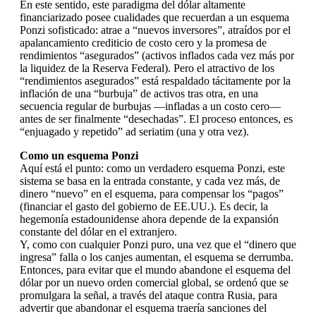
En este sentido, este paradigma del dólar altamente
financiarizado posee cualidades que recuerdan a un esquema
Ponzi sofisticado: atrae a “nuevos inversores”, atraídos por el
apalancamiento crediticio de costo cero y la promesa de
rendimientos “asegurados” (activos inflados cada vez más por
la liquidez de la Reserva Federal). Pero el atractivo de los
“rendimientos asegurados” está respaldado tácitamente por la
inflación de una “burbuja” de activos tras otra, en una
secuencia regular de burbujas —infladas a un costo cero—
antes de ser finalmente “desechadas”. El proceso entonces, es
“enjuagado y repetido” ad seriatim (una y otra vez).
Como un esquema Ponzi
Aquí está el punto: como un verdadero esquema Ponzi, este
sistema se basa en la entrada constante, y cada vez más, de
dinero “nuevo” en el esquema, para compensar los “pagos”
(financiar el gasto del gobierno de EE.UU.). Es decir, la
hegemonía estadounidense ahora depende de la expansión
constante del dólar en el extranjero.
Y, como con cualquier Ponzi puro, una vez que el “dinero que
ingresa” falla o los canjes aumentan, el esquema se derrumba.
Entonces, para evitar que el mundo abandone el esquema del
dólar por un nuevo orden comercial global, se ordenó que se
promulgara la señal, a través del ataque contra Rusia, para
advertir que abandonar el esquema traería sanciones del