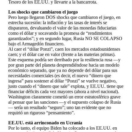
Tesoro de los EE.UU. y llevarte a la bancarrota.
Los shocks que cambiaron el juego
Pero luego llegaron DOS shocks que cambiaron el juego, en
estrecha sucesión: la inflación y las tasas de interés se
dispararon, devaluando el valor de las monedas fiduciarias
como el dólar y socavando la promesa de “rendimientos
garantizados”; y en segundo lugar, Rusia NO SE COLAPSO
bajo el Armagedón financiero.
Al caer el “dólar Ponzi”, caen los mercados estadounidenses
caen; y el dólar cae en valor (frente a las materias primas).
Este esquema podría ser derribado por la resiliencia rusa —y
por gran parte del planeta desprendiéndose hacia un modelo
económico separado, que ya no depende del dólar para sus
necesidades comerciales (es decir, el nuevo “dinero que
ingresa” para sostener al dólar “Ponzi” se vuelve negativo,
justo cuando el “dinero que sale” explota, y EE.UU. tiene que
financiar déficits cada vez mayores (ahora a nivel nacional).
Washington claramente cometió un error estratosférico grave
al pensar que las sanciones —y el supuesto colapso de Rusia
— sería un resultado “seguro”; uno tan evidente que no
requirió un riguroso “pensamiento”.
EE.UU. está arrinconado en Ucrania
Por lo tanto, el equipo Biden ha colocado a los EE.UU. en