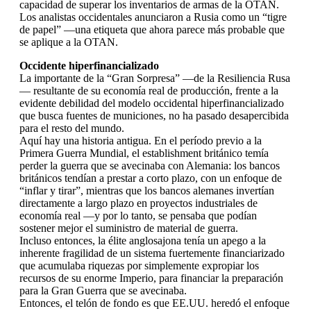
capacidad de superar los inventarios de armas de la OTAN.
Los analistas occidentales anunciaron a Rusia como un “tigre
de papel” —una etiqueta que ahora parece más probable que
se aplique a la OTAN.
Occidente hiperfinancializado
La importante de la “Gran Sorpresa” —de la Resiliencia Rusa
— resultante de su economía real de producción, frente a la
evidente debilidad del modelo occidental hiperfinancializado
que busca fuentes de municiones, no ha pasado desapercibida
para el resto del mundo.
Aquí hay una historia antigua. En el período previo a la
Primera Guerra Mundial, el establishment británico temía
perder la guerra que se avecinaba con Alemania: los bancos
británicos tendían a prestar a corto plazo, con un enfoque de
“inflar y tirar”, mientras que los bancos alemanes invertían
directamente a largo plazo en proyectos industriales de
economía real —y por lo tanto, se pensaba que podían
sostener mejor el suministro de material de guerra.
Incluso entonces, la élite anglosajona tenía un apego a la
inherente fragilidad de un sistema fuertemente financiarizado
que acumulaba riquezas por simplemente expropiar los
recursos de su enorme Imperio, para financiar la preparación
para la Gran Guerra que se avecinaba.
Entonces, el telón de fondo es que EE.UU. heredó el enfoque