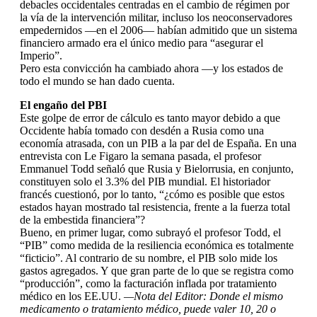
debacles occidentales centradas en el cambio de régimen por
la vía de la intervención militar, incluso los neoconservadores
empedernidos —en el 2006— habían admitido que un sistema
financiero armado era el único medio para “asegurar el
Imperio”.
Pero esta convicción ha cambiado ahora —y los estados de
todo el mundo se han dado cuenta.
El engaño del PBI
Este golpe de error de cálculo es tanto mayor debido a que
Occidente había tomado con desdén a Rusia como una
economía atrasada, con un PIB a la par del de España. En una
entrevista con Le Figaro la semana pasada, el profesor
Emmanuel Todd señaló que Rusia y Bielorrusia, en conjunto,
constituyen solo el 3.3% del PIB mundial. El historiador
francés cuestionó, por lo tanto, “¿cómo es posible que estos
estados hayan mostrado tal resistencia, frente a la fuerza total
de la embestida financiera”?
Bueno, en primer lugar, como subrayó el profesor Todd, el
“PIB” como medida de la resiliencia económica es totalmente
“ficticio”. Al contrario de su nombre, el PIB solo mide los
gastos agregados. Y que gran parte de lo que se registra como
“producción”, como la facturación inflada por tratamiento
médico en los EE.UU.
—Nota del Editor: Donde el mismo
medicamento o tratamiento médico, puede valer 10, 20 o