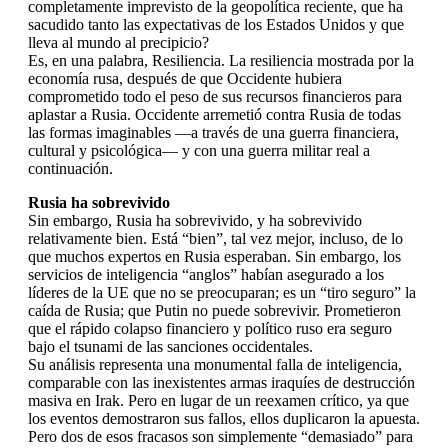
completamente imprevisto de la geopolítica reciente, que ha
sacudido tanto las expectativas de los Estados Unidos y que
lleva al mundo al precipicio?
Es, en una palabra, Resiliencia. La resiliencia mostrada por la
economía rusa, después de que Occidente hubiera
comprometido todo el peso de sus recursos financieros para
aplastar a Rusia. Occidente arremetió contra Rusia de todas
las formas imaginables —a través de una guerra financiera,
cultural y psicológica— y con una guerra militar real a
continuación.
Rusia ha sobrevivido
Sin embargo, Rusia ha sobrevivido, y ha sobrevivido
relativamente bien. Está “bien”, tal vez mejor, incluso, de lo
que muchos expertos en Rusia esperaban. Sin embargo, los
servicios de inteligencia “anglos” habían asegurado a los
líderes de la UE que no se preocuparan; es un “tiro seguro” la
caída de Rusia; que Putin no puede sobrevivir. Prometieron
que el rápido colapso financiero y político ruso era seguro
bajo el tsunami de las sanciones occidentales.
Su análisis representa una monumental falla de inteligencia,
comparable con las inexistentes armas iraquíes de destrucción
masiva en Irak. Pero en lugar de un reexamen crítico, ya que
los eventos demostraron sus fallos, ellos duplicaron la apuesta.
Pero dos de esos fracasos son simplemente “demasiado” para