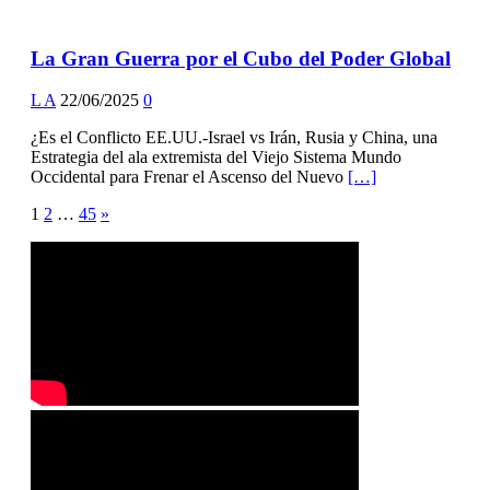
La Gran Guerra por el Cubo del Poder Global
L A
22/06/2025
0
¿Es el Conflicto EE.UU.-Israel vs Irán, Rusia y China, una
Estrategia del ala extremista del Viejo Sistema Mundo
Occidental para Frenar el Ascenso del Nuevo
[…]
Posts
1
2
…
45
»
pagination