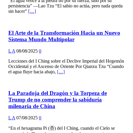
“El agua vence a la piedra no por su fuerza, sino por su
persistencia” —Lao Tzu “El sabio no actúa, pero nada queda
sin hacer”
[…]
El Arte de la Transformación Hacia un Nuevo
Sistema Mundo Multipolar
L A
08/08/2025
0
Lecciones del I Ching sobre el Declive Imperial del Hegemón
Occidental y el Ascenso de Oriente Por Qianxu Tzu “Cuando
el agua fluye hacia abajo,
[…]
La Paradoja del Dragón y la Torpeza de
Trump de no comprender la sabiduría
milenaria de China
L A
07/08/2025
0
“En el hexagrama Pi (否) del I Ching, cuando el Cielo se