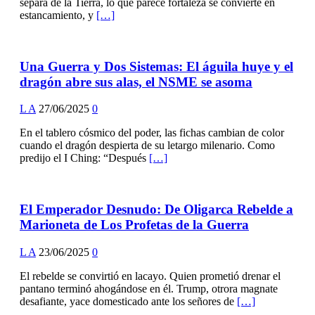
separa de la Tierra, lo que parece fortaleza se convierte en
estancamiento, y
[…]
Una Guerra y Dos Sistemas: El águila huye y el
dragón abre sus alas, el NSME se asoma
L A
27/06/2025
0
En el tablero cósmico del poder, las fichas cambian de color
cuando el dragón despierta de su letargo milenario. Como
predijo el I Ching: “Después
[…]
El Emperador Desnudo: De Oligarca Rebelde a
Marioneta de Los Profetas de la Guerra
L A
23/06/2025
0
El rebelde se convirtió en lacayo. Quien prometió drenar el
pantano terminó ahogándose en él. Trump, otrora magnate
desafiante, yace domesticado ante los señores de
[…]