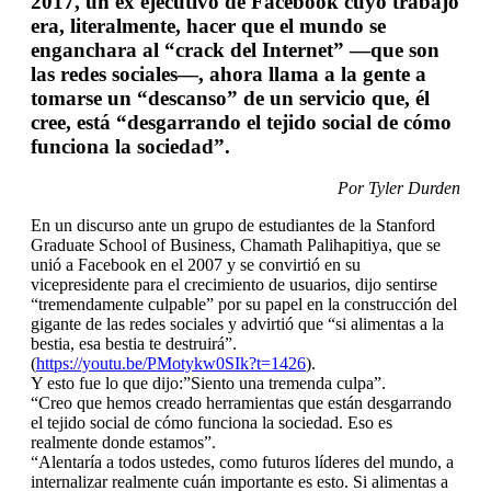
2017, un ex ejecutivo de Facebook cuyo trabajo
era, literalmente, hacer que el mundo se
enganchara al “crack del Internet” —que son
las redes sociales—, ahora llama a la gente a
tomarse un “descanso” de un servicio que, él
cree, está “desgarrando el tejido social de cómo
funciona la sociedad”.
Por Tyler Durden
En un discurso ante un grupo de estudiantes de la Stanford
Graduate School of Business, Chamath Palihapitiya, que se
unió a Facebook en el 2007 y se convirtió en su
vicepresidente para el crecimiento de usuarios, dijo sentirse
“tremendamente culpable” por su papel en la construcción del
gigante de las redes sociales y advirtió que “si alimentas a la
bestia, esa bestia te destruirá”.
(
https://youtu.be/PMotykw0SIk?t=1426
).
Y esto fue lo que dijo:”Siento una tremenda culpa”.
“Creo que hemos creado herramientas que están desgarrando
el tejido social de cómo funciona la sociedad. Eso es
realmente donde estamos”.
“Alentaría a todos ustedes, como futuros líderes del mundo, a
internalizar realmente cuán importante es esto. Si alimentas a