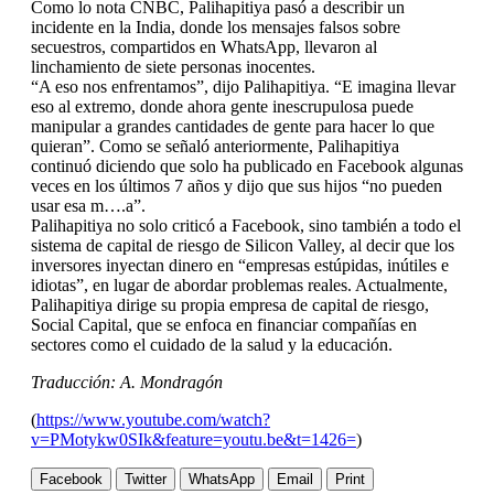
Como lo nota CNBC, Palihapitiya pasó a describir un
incidente en la India, donde los mensajes falsos sobre
secuestros, compartidos en WhatsApp, llevaron al
linchamiento de siete personas inocentes.
“A eso nos enfrentamos”, dijo Palihapitiya. “E imagina llevar
eso al extremo, donde ahora gente inescrupulosa puede
manipular a grandes cantidades de gente para hacer lo que
quieran”. Como se señaló anteriormente, Palihapitiya
continuó diciendo que solo ha publicado en Facebook algunas
veces en los últimos 7 años y dijo que sus hijos “no pueden
usar esa m….a”.
Palihapitiya no solo criticó a Facebook, sino también a todo el
sistema de capital de riesgo de Silicon Valley, al decir que los
inversores inyectan dinero en “empresas estúpidas, inútiles e
idiotas”, en lugar de abordar problemas reales. Actualmente,
Palihapitiya dirige su propia empresa de capital de riesgo,
Social Capital, que se enfoca en financiar compañías en
sectores como el cuidado de la salud y la educación.
Traducción: A. Mondragón
(
https://www.youtube.com/watch?
v=PMotykw0SIk&feature=youtu.be&t=1426=
)
Facebook
Twitter
WhatsApp
Email
Print