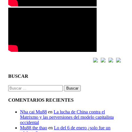
BUSCAR
Buscar:
COMENTARIOS RECIENTES
Nha cai Mu88
en
La lucha de China contra el
Matrixmo y las perversiones del modelo capitalista
occidental
Mu88 the thao
en
Lo del 6 de enero ¿solo fue un