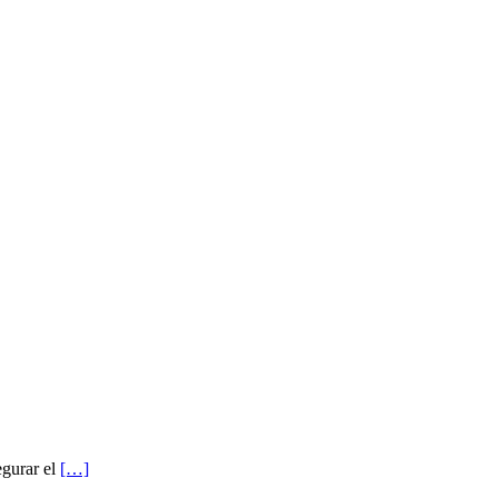
egurar el
[…]