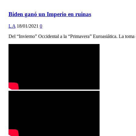
Biden ganó un Imperio en ruinas
L A
18/01/2021
0
Del “Invierno” Occidental a la “Primavera” Euroasiática. La toma 