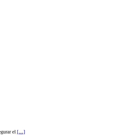
egurar el
[…]