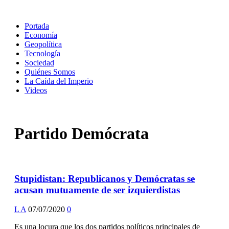
Portada
Economía
Geopolítica
Tecnología
Sociedad
Quiénes Somos
La Caída del Imperio
Videos
Partido Demócrata
Stupidistan: Republicanos y Demócratas se
acusan mutuamente de ser izquierdistas
L A
07/07/2020
0
Es una locura que los dos partidos políticos principales de