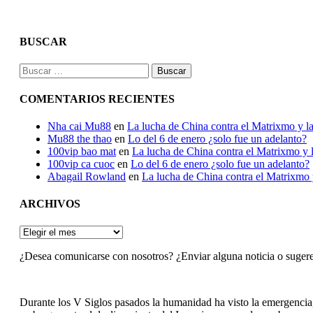
BUSCAR
Buscar:
COMENTARIOS RECIENTES
Nha cai Mu88
en
La lucha de China contra el Matrixmo y la
Mu88 the thao
en
Lo del 6 de enero ¿solo fue un adelanto?
100vip bao mat
en
La lucha de China contra el Matrixmo y l
100vip ca cuoc
en
Lo del 6 de enero ¿solo fue un adelanto?
Abagail Rowland
en
La lucha de China contra el Matrixmo y
ARCHIVOS
ARCHIVOS
¿Desea comunicarse con nosotros? ¿Enviar alguna noticia o suger
Durante los V Siglos pasados la humanidad ha visto la emergencia