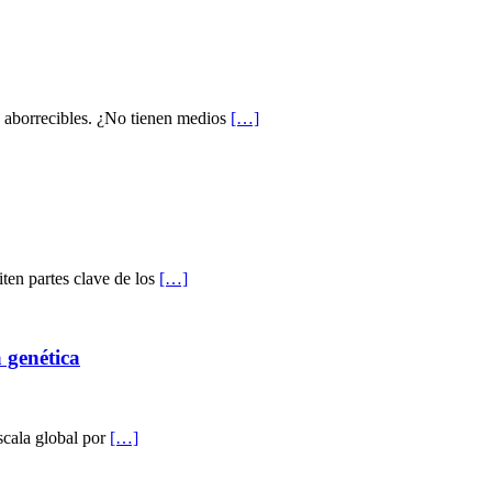
s aborrecibles. ¿No tienen medios
[…]
en partes clave de los
[…]
 genética
escala global por
[…]