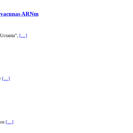
las vacunas ARNm
e Ucrania”,
[…]
 y
[…]
 los
[…]