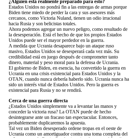
¿Alguien está realmente preparado para esto?
Estados Unidos no pondrá fin a las entregas de armas porque
Biden tiene miedo de perder la cara y sus asesores más
cercanos, como Victoria Nuland, tienen un odio irracional
hacia Rusia y son belicistas totales.
Ahora podemos agregar un nuevo peligro, como resultado de
la desesperación. Está el hecho de que los propios Estados
Unidos puede ser el mayor perdedor en la guerra.
A medida que Ucrania desaparece bajo un ataque ruso
masivo, Estados Unidos se desesperará cada vez más. Su
credibilidad está en juego después de comprometer tanto
dinero, material y peso moral para la defensa de Ucrania.
El gobierno de Biden, en esencia, ha convertido la guerra en
Ucrania en una crisis existencial para Estados Unidos y la
OTAN, cuando nunca debería haberlo sido. Ucrania nunca ha
sido un interés vital de Estados Unidos. Pero la guerra es
existencial para Rusia y no se rendirá.
Cerca de una guerra directa
¿Estados Unidos simplemente va a levantar las manos y
conceder la victoria rusa? La OTAN puede de hecho
desintegrarse ante un fracaso tan espectacular. Entonces,
probablemente duplicaremos la apuesta.
Tal vez un Biden desesperado ordene tropas en el oeste de
Ucrania como un amortiguador contra una toma completa del