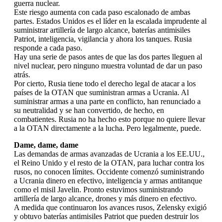
guerra nuclear.
Este riesgo aumenta con cada paso escalonado de ambas
partes. Estados Unidos es el líder en la escalada imprudente al
suministrar artillería de largo alcance, baterías antimisiles
Patriot, inteligencia, vigilancia y ahora los tanques. Rusia
responde a cada paso.
Hay una serie de pasos antes de que las dos partes lleguen al
nivel nuclear, pero ninguno muestra voluntad de dar un paso
atrás.
Por cierto, Rusia tiene todo el derecho legal de atacar a los
países de la OTAN que suministran armas a Ucrania. Al
suministrar armas a una parte en conflicto, han renunciado a
su neutralidad y se han convertido, de hecho, en
combatientes. Rusia no ha hecho esto porque no quiere llevar
a la OTAN directamente a la lucha. Pero legalmente, puede.
Dame, dame, dame
Las demandas de armas avanzadas de Ucrania a los EE.UU.,
el Reino Unido y el resto de la OTAN, para luchar contra los
rusos, no conocen límites. Occidente comenzó suministrando
a Ucrania dinero en efectivo, inteligencia y armas antitanque
como el misil Javelin. Pronto estuvimos suministrando
artillería de largo alcance, drones y más dinero en efectivo.
A medida que continuaron los avances rusos, Zelensky exigió
y obtuvo baterías antimisiles Patriot que pueden destruir los