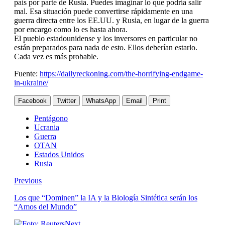
país por parte de Rusia. Puedes imaginar lo que podría salir
mal. Esa situación puede convertirse rápidamente en una
guerra directa entre los EE.UU. y Rusia, en lugar de la guerra
por encargo como lo es hasta ahora.
El pueblo estadounidense y los inversores en particular no
están preparados para nada de esto. Ellos deberían estarlo.
Cada vez es más probable.
Fuente:
https://dailyreckoning.com/the-horrifying-endgame-
in-ukraine/
Facebook
Twitter
WhatsApp
Email
Print
Pentágono
Ucrania
Guerra
OTAN
Estados Unidos
Rusia
Previous
Los que “Dominen” la IA y la Biología Sintética serán los
“Amos del Mundo”
Next