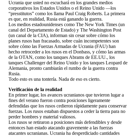
Ucrania que usted no escuchará en los grandes medios
corporativos los Estados Unidos o el Reino Unido —los
“presstitutos” como los llama Paul Craig Roberts. La primera
es que, en realidad, Rusia está ganando la guerra.
Los medios estadounidenses como The New York Times (un
canal del Departamento de Estado) y The Washington Post
(un canal de la CIA), informan sin cesar sobre cómo los
planes rusos han fracasado, sobre cuán incompetentes son
sobre cómo las Fuerzas Armadas de Ucrania (FAU) han
hecho retroceder a los rusos en el Donbass, y cómo las armas
de la OTAN, como los tanques Abrams de EE.UU., los
tanques Challenger del Reino Unido y los tanques Leopard de
Alemania, pronto cambiarán el rumbo de la guerra contra
Rusia.
Todo esto es una tontería. Nada de eso es cierto.
Verificación de la realidad
En primer lugar, los avances ucranianos que tuvieron lugar a
fines del verano fueron contra posiciones ligeramente
defendidas que los rusos cedieron rápidamente para conservar
fuerzas. Los rusos estaban dispuestos a ceder la tierra para no
perder hombres y material valiosos.
Los rusos se retiraron a posiciones más defendibles y desde
entonces han estado atacando gravemente a las fuerzas
atacantes ucranianas. Ucrania ha desperdiciado cantidades