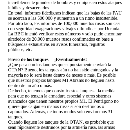
increíblemente grandes de hombres y equipos en estos ataques
inútiles y desacertados.
En total, informes fidedignos indican que las bajas de las FAU
se acercan a las 500,000 y aumentan a un ritmo insostenible.
Por otro lado, los informes de 100,000 muertos rusos son casi
con seguridad exageraciones salvajes difundidas por Ucrania.
La BBC intentó verificar estos números y solo pudo encontrar
alrededor de 20,000 muertos rusos confirmados en base a
búsquedas exhaustivas en avisos funerarios, registros
públicos, etc.
Envío de los tanques —¡Eventualmente!
¿Qué pasa con los tanques que supuestamente enviará la
OTAN? Bueno, los tanques aún no han sido entregados y la
mayoría no lo será hasta dentro de meses o más. Es posible
que nuestros propios tanques M1 Abrams no lleguen hasta
dentro de un año o más.
De hecho, tenemos que construir estos tanques a la medida
para que no tengan la armadura especial y otros sistemas
avanzados que tienen nuestros propios M1. El Pentágono no
quiere que caigan en manos rusas si son destruidos o
capturados. Además, de todos modos solo enviaremos 31
tanques.
Cuando lleguen los tanques de la OTAN, es probable que
sean rápidamente destruidos por la artillería rusa, las armas