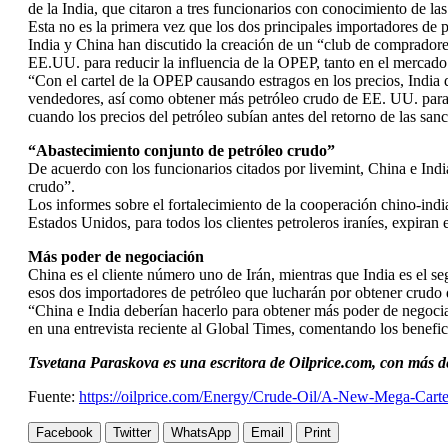
de la India, que citaron a tres funcionarios con conocimiento de la
Esta no es la primera vez que los dos principales importadores de pe
India y China han discutido la creación de un “club de compradore
EE.UU. para reducir la influencia de la OPEP, tanto en el mercado m
“Con el cartel de la OPEP causando estragos en los precios, India
vendedores, así como obtener más petróleo crudo de EE. UU. para r
cuando los precios del petróleo subían antes del retorno de las sanc
“Abastecimiento conjunto de petróleo crudo”
De acuerdo con los funcionarios citados por livemint, China e Indi
crudo”.
Los informes sobre el fortalecimiento de la cooperación chino-indi
Estados Unidos, para todos los clientes petroleros iraníes, expiran 
Más poder de negociación
China es el cliente número uno de Irán, mientras que India es el s
esos dos importadores de petróleo que lucharán por obtener crudo d
“China e India deberían hacerlo para obtener más poder de negociac
en una entrevista reciente al Global Times, comentando los benefi
Tsvetana Paraskova es una escritora de Oilprice.com, con más 
Fuente:
https://oilprice.com/Energy/Crude-Oil/A-New-Mega-Carte
Facebook
Twitter
WhatsApp
Email
Print