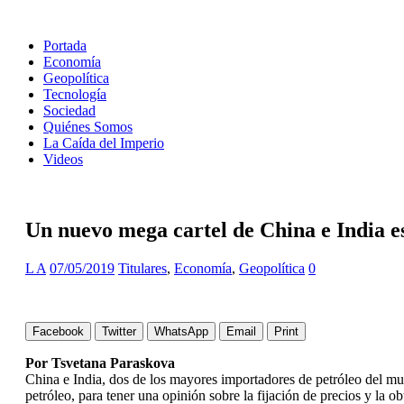
Portada
Economía
Geopolítica
Tecnología
Sociedad
Quiénes Somos
La Caída del Imperio
Videos
Un nuevo mega cartel de China e India e
L A
07/05/2019
Titulares
,
Economía
,
Geopolítica
0
Facebook
Twitter
WhatsApp
Email
Print
Por Tsvetana Paraskova
China e India, dos de los mayores importadores de petróleo del m
petróleo, para tener una opinión sobre la fijación de precios y la