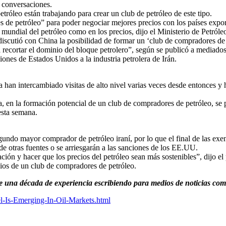
s conversaciones.
tróleo están trabajando para crear un club de petróleo de este tipo.
s de petróleo” para poder negociar mejores precios con los países expo
undial del petróleo como en los precios, dijo el Ministerio de Petróleo
 discutió con China la posibilidad de formar un ‘club de compradores de
ecortar el dominio del bloque petrolero”, según se publicó a mediados d
iones de Estados Unidos a la industria petrolera de Irán.
a han intercambiado visitas de alto nivel varias veces desde entonces y
a, en la formación potencial de un club de compradores de petróleo, se 
esta semana.
egundo mayor comprador de petróleo iraní, por lo que el final de las ex
e otras fuentes o se arriesgarán a las sanciones de los EE.UU.
ión y hacer que los precios del petróleo sean más sostenibles”, dijo e
cios de un club de compradores de petróleo.
de una década de experiencia escribiendo para medios de noticias 
l-Is-Emerging-In-Oil-Markets.html