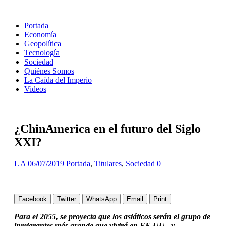
Portada
Economía
Geopolítica
Tecnología
Sociedad
Quiénes Somos
La Caída del Imperio
Videos
¿ChinAmerica en el futuro del Siglo
XXI?
L A
06/07/2019
Portada
,
Titulares
,
Sociedad
0
Facebook
Twitter
WhatsApp
Email
Print
Para el 2055, se proyecta que los asiáticos serán el grupo de
inmigrantes más grande que vivirá en EE.UU., y