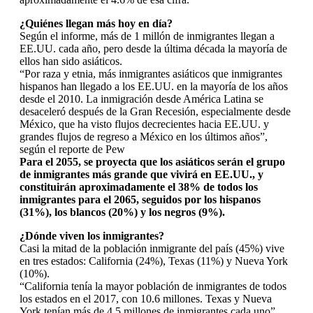
¿Quiénes llegan más hoy en día?
Según el informe, más de 1 millón de inmigrantes llegan a
EE.UU. cada año, pero desde la última década la mayoría de
ellos han sido asiáticos.
“Por raza y etnia, más inmigrantes asiáticos que inmigrantes
hispanos han llegado a los EE.UU. en la mayoría de los años
desde el 2010. La inmigración desde América Latina se
desaceleró después de la Gran Recesión, especialmente desde
México, que ha visto flujos decrecientes hacia EE.UU. y
grandes flujos de regreso a México en los últimos años”,
según el reporte de Pew
Para el 2055, se proyecta que los asiáticos serán el grupo
de inmigrantes más grande que vivirá en EE.UU., y
constituirán aproximadamente el 38% de todos los
inmigrantes para el 2065, seguidos por los hispanos
(31%), los blancos (20%) y los negros (9%).
¿Dónde viven los inmigrantes?
Casi la mitad de la población inmigrante del país (45%) vive
en tres estados: California (24%), Texas (11%) y Nueva York
(10%).
“California tenía la mayor población de inmigrantes de todos
los estados en el 2017, con 10.6 millones. Texas y Nueva
York tenían más de 4.5 millones de inmigrantes cada uno”,