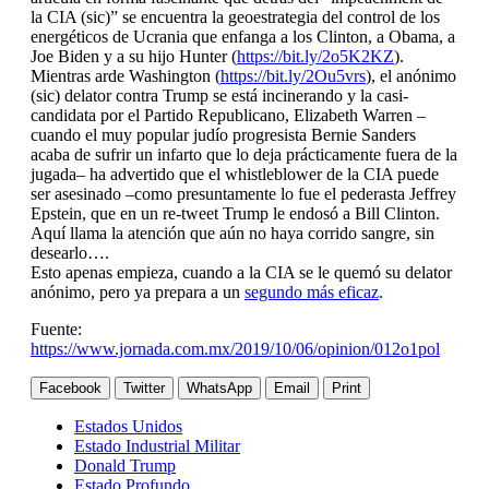
la CIA (sic)” se encuentra la geoestrategia del control de los
energéticos de Ucrania que enfanga a los Clinton, a Obama, a
Joe Biden y a su hijo Hunter (
https://bit.ly/2o5K2KZ
).
Mientras arde Washington (
https://bit.ly/2Ou5vrs
), el anónimo
(sic) delator contra Trump se está incinerando y la casi-
candidata por el Partido Republicano, Elizabeth Warren –
cuando el muy popular judío progresista Bernie Sanders
acaba de sufrir un infarto que lo deja prácticamente fuera de la
jugada– ha advertido que el whistleblower de la CIA puede
ser asesinado –como presuntamente lo fue el pederasta Jeffrey
Epstein, que en un re-tweet Trump le endosó a Bill Clinton.
Aquí llama la atención que aún no haya corrido sangre, sin
desearlo….
Esto apenas empieza, cuando a la CIA se le quemó su delator
anónimo, pero ya prepara a un
segundo más eficaz
.
Fuente:
https://www.jornada.com.mx/2019/10/06/opinion/012o1pol
Facebook
Twitter
WhatsApp
Email
Print
Estados Unidos
Estado Industrial Militar
Donald Trump
Estado Profundo