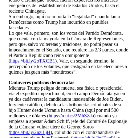
energéticos del establishment de Estados Unidos, hasta el
reciente Chinagate.
Sin embargo, aquí no importa la “legalidad” cuando tanto
Demócratas como Trump han incurrido en punibles
falsedades.
Lo que vale, primero, son los votos del Partido Demócrata,
que cuenta con la mayoría en la Cámara de Representantes,
pero que, salvo volteretas y traiciones, no podrá pasar su
impeachment en el Senado, que requiere las 2/3 partes, donde
el Partido Republicano reina omnipotente
(
https://bit.ly/2oTXCB1
). Vale, en segundo término, la
percepción de los votantes, que castigarán en las elecciones a
quienes juzguen más “mentirosos”.
Cadáveres políticos demócratas
Mientras Trump peligra de muerte, sea física o presidencial
vía el expedito impeachment, en el campo Demócrata yacen
ya dos cadáveres: la candidatura insostenible de Joe Biden,
ferviente católico, debido a las bribonerías criminales de su
hijo Hunter desde Ucrania hasta China (aquí por mil 500
millones de dólares (
https://reut.rs/2MhSZJa
) cuando ya
empieza a apestar Adam Schiff, jefe del Comité de Espionaje
de la Cámara: vulgar títere de George Soros
(
https://bit.ly/2nziLjH
), coludido con el contrabandista de
armas ucraniano Igor Pasternak (
https://bit.ly/2mTizeP
), y