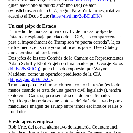
quien aleccionó al fallido anónimo (sic) delator
(whistleblower) de la CIA, según New York Times, rotativo
adscrito al Deep State (
https://nyti.ms/2oBDqDK
).
Un casi golpe de Estado
En medio de una casi-guerra civil y de un casi-golpe de
Estado de espionaje policiaco de la CIA, las comparecencias
para el impeachment de Trump son “a puerta cerrada”, lejos
de los media, en su mayoría lubricados por el Deep State y
que abominan al presidente.
Dos jefes de los tres Comités de la Cámara de Representantes,
Adam Schiff y Eliot Engel son financiados por George Soros
(
bit.ly/2NS8IOq
) quien ha sido expuesto, por Wayne
Maddsen, como un operador predilecto de la CIA
(
https://goo.gl/F6h7sC
).
Trump acepta que el impeachment, con o sin razón (es lo de
menos cuando se trata de una guerra civil legislativa), tendrá
éxito en la Cámara, pero será desechado en el Senado.
Aquí lo que importa es qué tanto saldrá dañada la ya de por si
mancillada imagen de Trump entre tantos escándalos reales o
montados.
Y esto apenas empieza
Rob Urie, del portal alternativo de izquierda Counterpunch,
articula en forma fascinante que detrás del “impeachment de