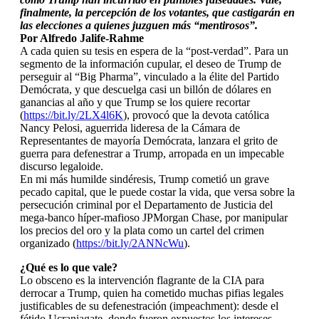
finalmente, la percepción de los votantes, que castigarán en
las elecciones a quienes juzguen más “mentirosos”.
Por Alfredo Jalife-Rahme
A cada quien su tesis en espera de la “post-verdad”. Para un
segmento de la información cupular, el deseo de Trump de
perseguir al “Big Pharma”, vinculado a la élite del Partido
Demócrata, y que descuelga casi un billón de dólares en
ganancias al año y que Trump se los quiere recortar
(
https://bit.ly/2LX4l6K
), provocó que la devota católica
Nancy Pelosi, aguerrida lideresa de la Cámara de
Representantes de mayoría Demócrata, lanzara el grito de
guerra para defenestrar a Trump, arropada en un impecable
discurso legaloide.
En mi más humilde sindéresis, Trump cometió un grave
pecado capital, que le puede costar la vida, que versa sobre la
persecución criminal por el Departamento de Justicia del
mega-banco híper-mafioso JPMorgan Chase, por manipular
los precios del oro y la plata como un cartel del crimen
organizado (
https://bit.ly/2ANNcWu
).
¿Qué es lo que vale?
Lo obsceno es la intervención flagrante de la CIA para
derrocar a Trump, quien ha cometido muchas pifias legales
justificables de su defenestración (impeachment): desde el
fétido Ucraniagate, donde fueron expuestos los intereses