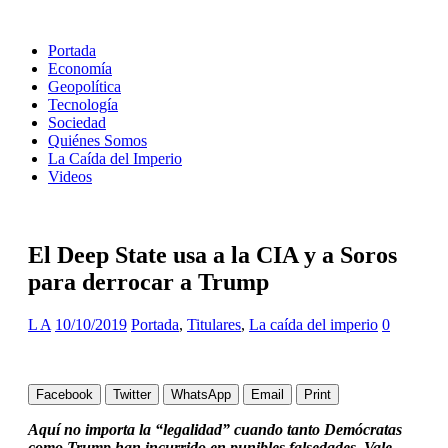
Portada
Economía
Geopolítica
Tecnología
Sociedad
Quiénes Somos
La Caída del Imperio
Videos
El Deep State usa a la CIA y a Soros
para derrocar a Trump
L A
10/10/2019
Portada
,
Titulares
,
La caída del imperio
0
Facebook
Twitter
WhatsApp
Email
Print
Aquí no importa la “legalidad” cuando tanto Demócratas
como Trump han incurrido en punibles falsedades. Vale,