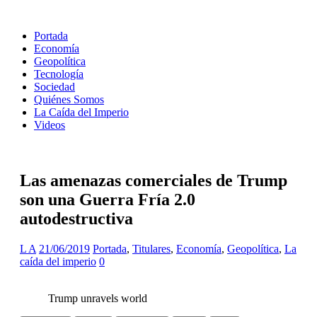
Portada
Economía
Geopolítica
Tecnología
Sociedad
Quiénes Somos
La Caída del Imperio
Videos
Las amenazas comerciales de Trump
son una Guerra Fría 2.0
autodestructiva
L A
21/06/2019
Portada
,
Titulares
,
Economía
,
Geopolítica
,
La
caída del imperio
0
Trump unravels world