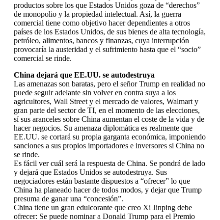
productos sobre los que Estados Unidos goza de “derechos”
de monopolio y la propiedad intelectual. Así, la guerra
comercial tiene como objetivo hacer dependientes a otros
países de los Estados Unidos, de sus bienes de alta tecnología,
petróleo, alimentos, bancos y finanzas, cuya interrupción
provocaría la austeridad y el sufrimiento hasta que el “socio”
comercial se rinde.
China dejará que EE.UU. se autodestruya
Las amenazas son baratas, pero el señor Trump en realidad no
puede seguir adelante sin volver en contra suya a los
agricultores, Wall Street y el mercado de valores, Walmart y
gran parte del sector de TI, en el momento de las elecciones,
sí sus aranceles sobre China aumentan el coste de la vida y de
hacer negocios. Su amenaza diplomática es realmente que
EE.UU. se cortará su propia garganta económica, imponiendo
sanciones a sus propios importadores e inversores si China no
se rinde.
Es fácil ver cuál será la respuesta de China. Se pondrá de lado
y dejará que Estados Unidos se autodestruya. Sus
negociadores están bastante dispuestos a “ofrecer” lo que
China ha planeado hacer de todos modos, y dejar que Trump
presuma de ganar una “concesión”.
China tiene un gran edulcorante que creo Xi Jinping debe
ofrecer: Se puede nominar a Donald Trump para el Premio