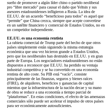
sueño de promover a algún líder chino o partido neoliberal
pro “libre mercado” para causar el daño que Yeltsin y sus
asesores estadounidenses infligieron a Rusia. La idea de
EE.UU. de un acuerdo “beneficioso para todos” es aquel que
“permite” que China crezca, siempre que acepte convertirse
en un satélite financiero y comercial de Estados Unidos, no en
un competidor independiente.
EE.UU. es una economía rentista
La rabieta comercial de Trump parte del hecho de que otros
países simplemente están siguiendo la misma estrategia
económica que una vez hicieron grande a Estados Unidos,
pero que los neoliberales han destruido en EE.UU. y en gran
parte de Europa. Los negociadores estadounidenses no están
dispuestos a reconocer que EE.UU. ha perdido su ventaja
industrial competitiva y se ha convertido en una economía
rentista de alto coste. Su PIB está “vacío”, consiste
principalmente de las finanzas, seguros y bienes raíces
(FIRE), de alquileres, beneficios y ganancias de capital
mientras que la infraestructura de la nación decae y su mano
de obra se reduce a una economía a tiempo parcial de
“plataformas”. En estas condiciones, el efecto de las amenazas
comerciales sólo puede ser acelerar el impulso de otros países
para ser económicamente autosuficientes.