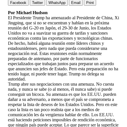
Facebook
Twitter
WhatsApp
Email
Print
Por Michael Hudson
El Presidente Trump ha amenazado al Presidente de China, Xi
Jingping, que si no se encuentran y hablan en la próxima
reunión del G-20 en Japón, el 29-30 de Junio, los Estados
Unidos no va a suavizar su guerra de tarifas y sanciones
económicas contra las exportaciones y tecnológicas chinas.
De hecho, habrá alguna reunión entre líderes chinos y
estadounidenses, pero nada que pueda considerarse una
negociación real. Estas reuniones están normalmente
preparadas de antemano, por parte de funcionarios
especializados que trabajan juntos para preparar un acuerdo
que anuncien sus jefes de Estado. Pero esta preparación no ha
tenido lugar, ni puede tener lugar. Trump no delega su
autoridad.
Trump abre sus negociaciones con una amenaza. No cuesta
nada, y nunca se sabe (o al menos, él nunca sabe) si puede
conseguir un bicoca. Su amenaza es que los EE.UU. pueden
dañar a su adversario, a menos que el país se comprometa a
respetar la lista de deseos de los Estados Unidos. Pero en este
caso la lista es tan poco realista que a los medios de
comunicación les da vergüenza hablar de ello. Los EE.UU.
está haciendo peticiones imposibles de rendición económica,
que ningún país puede aceptar. Lo que parece ser la superficie