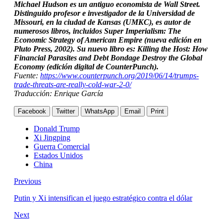
Michael Hudson es un antiguo economista de Wall Street.
Distinguido profesor e investigador de la Universidad de
Missouri, en la ciudad de Kansas (UMKC), es autor de
numerosos libros, incluidos Super Imperialism: The
Economic Strategy of American Empire (nueva edición en
Pluto Press, 2002). Su nuevo libro es: Killing the Host: How
Financial Parasites and Debt Bondage Destroy the Global
Economy (edición digital de CounterPunch).
Fuente:
https://www.counterpunch.org/2019/06/14/trumps-
trade-threats-are-really-cold-war-2-0/
Traducción: Enrique García
Facebook
Twitter
WhatsApp
Email
Print
Donald Trump
Xi Jingping
Guerra Comercial
Estados Unidos
China
Previous
Putin y Xi intensifican el juego estratégico contra el dólar
Next