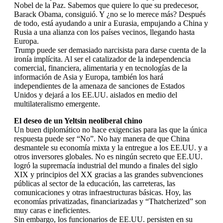
Nobel de la Paz. Sabemos que quiere lo que su predecesor,
Barack Obama, consiguió. Y ¿no se lo merece más? Después
de todo, está ayudando a unir a Eurasia, empujando a China y
Rusia a una alianza con los países vecinos, llegando hasta
Europa.
Trump puede ser demasiado narcisista para darse cuenta de la
ironía implícita. Al ser el catalizador de la independencia
comercial, financiera, alimentaria y en tecnologías de la
información de Asia y Europa, también los hará
independientes de la amenaza de sanciones de Estados
Unidos y dejará a los EE.UU. aislados en medio del
multilateralismo emergente.
El deseo de un Yeltsin neoliberal chino
Un buen diplomático no hace exigencias para las que la única
respuesta puede ser “No”. No hay manera de que China
desmantele su economía mixta y la entregue a los EE.UU. y a
otros inversores globales. No es ningún secreto que EE.UU.
logró la supremacía industrial del mundo a finales del siglo
XIX y principios del XX gracias a las grandes subvenciones
públicas al sector de la educación, las carreteras, las
comunicaciones y otras infraestructuras básicas. Hoy, las
economías privatizadas, financiarizadas y “Thatcherized” son
muy caras e ineficientes.
Sin embargo, los funcionarios de EE.UU. persisten en su