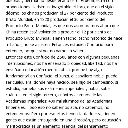
pueblos y del mundo desde el año cero. Él demuestra con
proyecciones clarísimas, inagotable el libro, que en el siglo
décimo los chinos producían el 27 por ciento del Producto
Bruto Mundial, en 1820 producían el 36 por ciento del
Producto Bruto Mundial, es que nos asombramos ahora que
China recién está volviendo a producir el 12 por ciento del
Producto Bruto Mundial. Tienen techo, techo histórico de hace
mil años, no se asusten. Entonces estudien Confucio para
entender, porque si no, no vamos a saber.
Entonces este Confucio de 2.500 años con algunas pequeñas
interrupciones, nos ha enseñado propiedad, libertad, nos ha
enseñado educación meritocrática, porque hay algo
fundamental en Confucio, el Xunzi, el caballero noble, puede
ser cualquiera, donde haya nacido, sea hijo de campesino, si
estudia, aprueba sus exámenes imperiales y había, sabe
cuántos, en el siglo tercero, cuántos alumnos de las
Academias Imperiales: 400 mil alumnos de las Academias
Imperiales. Todo eso no sabemos acá, no sabemos, no
entendemos: Pero por eso ellos tienen tanta fuerza, tienen
genes que están empujando en una dirección, pero educación
meritocrática es un elemento esencial del pensamiento