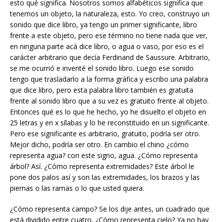
esto qué significa. Nosotros somos alfabéticos significa que
tenemos un objeto, la naturaleza, esto. Yo creo, construyo un
sonido que dice libro, ya tengo un primer significante, libro
frente a este objeto, pero ese término no tiene nada que ver,
en ninguna parte acá dice libro, o agua o vaso, por eso es el
carácter arbitrario que decía Ferdinand de Saussure. Arbitrario,
se me ocurrió e inventé el sonido libro. Luego ese sonido
tengo que trasladarlo a la forma gráfica y escribo una palabra
que dice libro, pero esta palabra libro también es gratuita
frente al sonido libro que a su vez es gratuito frente al objeto.
Entonces qué es lo que he hecho, yo he disuelto el objeto en
25 letras y en x sílabas y lo he reconstituido en un significante.
Pero ese significante es arbitrario, gratuito, podría ser otro.
Mejor dicho, podría ser otro. En cambio el chino ¿cómo
representa agua? con este signo, agua. ¿Cómo representa
árbol? Así. ¿Cómo representa extremidades? Este árbol le
pone dos palos así y son las extremidades, los brazos y las
piernas o las ramas o lo que usted quiera.
¿Cómo representa campo? Se los dije antes, un cuadrado que
está dividido entre cuatro. ¿Cómo representa cielo? Ya no hay