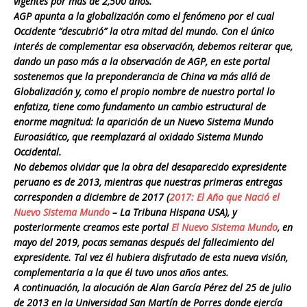
vigentes por más de 2,500 años.
AGP apunta a la globalización como el fenómeno por el cual
Occidente “descubrió” la otra mitad del mundo. Con el único
interés de complementar esa observación, debemos reiterar que,
dando un paso más a la observación de AGP, en este portal
sostenemos que la preponderancia de China va más allá de
Globalización y, como el propio nombre de nuestro portal lo
enfatiza, tiene como fundamento un cambio estructural de
enorme magnitud: la aparición de un Nuevo Sistema Mundo
Euroasiático, que reemplazará al oxidado Sistema Mundo
Occidental.
No debemos olvidar que la obra del desaparecido expresidente
peruano es de 2013, mientras que nuestras primeras entregas
corresponden a diciembre de 2017 (
2017: El Año que Nació el
Nuevo Sistema Mundo
– La Tribuna Hispana USA), y
posteriormente creamos este portal
El Nuevo Sistema Mundo
, en
mayo del 2019, pocas semanas después del fallecimiento del
expresidente. Tal vez él hubiera disfrutado de esta nueva visión,
complementaria a la que él tuvo unos años antes.
A continuación, la alocución de Alan García Pérez del 25 de julio
de 2013 en la Universidad San Martín de Porres donde ejercía