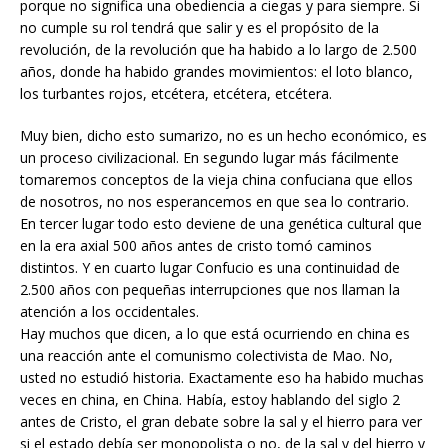
porque no significa una obediencia a ciegas y para siempre. Si
no cumple su rol tendrá que salir y es el propósito de la
revolución, de la revolución que ha habido a lo largo de 2.500
años, donde ha habido grandes movimientos: el loto blanco,
los turbantes rojos, etcétera, etcétera, etcétera.
Muy bien, dicho esto sumarizo, no es un hecho económico, es
un proceso civilizacional. En segundo lugar más fácilmente
tomaremos conceptos de la vieja china confuciana que ellos
de nosotros, no nos esperancemos en que sea lo contrario.
En tercer lugar todo esto deviene de una genética cultural que
en la era axial 500 años antes de cristo tomó caminos
distintos. Y en cuarto lugar Confucio es una continuidad de
2.500 años con pequeñas interrupciones que nos llaman la
atención a los occidentales.
Hay muchos que dicen, a lo que está ocurriendo en china es
una reacción ante el comunismo colectivista de Mao. No,
usted no estudió historia. Exactamente eso ha habido muchas
veces en china, en China. Había, estoy hablando del siglo 2
antes de Cristo, el gran debate sobre la sal y el hierro para ver
si el estado debía ser monopolista o no, de la sal y del hierro y