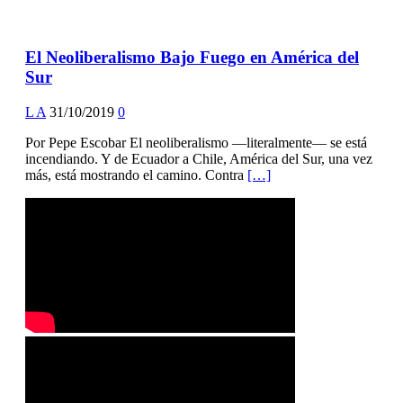
El Neoliberalismo Bajo Fuego en América del
Sur
L A
31/10/2019
0
Por Pepe Escobar El neoliberalismo —literalmente— se está
incendiando. Y de Ecuador a Chile, América del Sur, una vez
más, está mostrando el camino. Contra
[…]