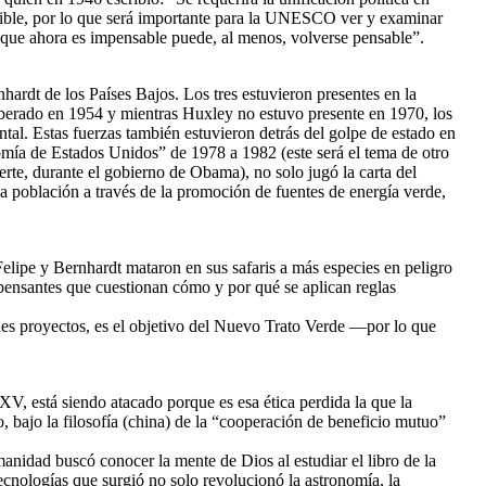
sible, por lo que será importante para la UNESCO ver y examinar
 que ahora es impensable puede, al menos, volverse pensable”.
ardt de los Países Bajos. Los tres estuvieron presentes en la
iberado en 1954 y mientras Huxley no estuvo presente en 1970, los
tal. Estas fuerzas también estuvieron detrás del golpe de estado en
omía de Estados Unidos” de 1978 a 1982 (este será el tema de otro
rte, durante el gobierno de Obama), no solo jugó la carta del
la población a través de la promoción de fuentes de energía verde,
elipe y Bernhardt mataron en sus safaris a más especies en peligro
pensantes que cuestionan cómo y por qué se aplican reglas
des proyectos, es el objetivo del Nuevo Trato Verde —por lo que
 XV, está siendo atacado porque es esa ética perdida la que la
 bajo la filosofía (china) de la “cooperación de beneficio mutuo”
anidad buscó conocer la mente de Dios al estudiar el libro de la
cnologías que surgió no solo revolucionó la astronomía, la