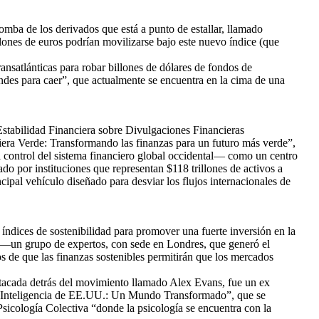
omba de los derivados que está a punto de estallar, llamado
ones de euros podrían movilizarse bajo este nuevo índice (que
nsatlánticas para robar billones de dólares de fondos de
des para caer”, que actualmente se encuentra en la cima de una
stabilidad Financiera sobre Divulgaciones Financieras
iera Verde: Transformando las finanzas para un futuro más verde”,
 control del sistema financiero global occidental— como un centro
do por instituciones que representan $118 trillones de activos a
ipal vehículo diseñado para desviar los flujos internacionales de
ndices de sostenibilidad para promover una fuerte inversión en la
—un grupo de expertos, con sede en Londres, que generó el
e que las finanzas sostenibles permitirán que los mercados
stacada detrás del movimiento llamado Alex Evans, fue un ex
 de Inteligencia de EE.UU.: Un Mundo Transformado”, que se
Psicología Colectiva “donde la psicología se encuentra con la