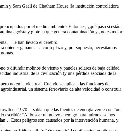
 Yamin y Sam Gaell de Chatham House (la institución controladora
n preocupados por el medio ambiente? Entonces, ¿qué pasa si están
áquina egoísta y glotona que genera contaminación y ¿no es mejor
ntal— le han lavado el cerebro.
ra obtener ganancias a corto plazo y, por supuesto, necesitamos
í nomás.
bono o difundir molinos de viento y paneles solares de baja calidad
idad industrial de la civilización (y una pérdida asociada de la
pero no en la vida real. Cuando se aplica a las funciones de
agroindustrial, un sistema ferroviario de alta velocidad o construir
Growth en 1970— sabían que las fuentes de energía verde con “un
ndo escribió: “Al buscar un nuevo enemigo para unirnos, se nos
rían… Estos peligros son causados ​​por la intervención humana, y
”.
uien en 1946 escribió: “Se requerirá la unificación política en