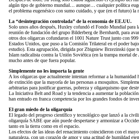
algún tipo de gobierno mundial… aunque… cualquier política euge
el problema eugenésico con sumo cuidado, y que (en el futuro) la 
La “desintegración controlada” de la economía de EE.UU.
Solo unos años después, Huxley cofundó el Fondo Mundial para la N
reunión de fundación del grupo Bilderberg de Bernhardt, para avan
otros dos oligarcas cofundaron el 1001 Nature Trust junto con 999 
Estados Unidos, que puso a la Comisión Trilateral en el poder baj
estudio). Esta agrupación, dirigida por Zbigniew Brzezinski (que t
Islam radicalista contra la Unión Soviética (en la trampa mortal d
mucho antes de que fuera popular.
Simplemente no les importa la gente
A los oligarcas que actualmente intentan reformar a la humanidad h
de extinción que la mayoría de las personas a mosquitos. Simpleme
arbitrarias para justificar guerras, pobreza y oligarquismo que dest
La Iniciativa Belt and Road y la tendencia a aumentar la població
han entrado en franca competencia por los grandes fondos de inve
El gran miedo de la oligarquía
El legado del progreso científico y tecnológico que lanzó a la civi
oligarquía SABE que aún puede despertarse y armonizar a Occidente
tanto en la tierra como en el espacio.
Los efectos de las ideas del renacimiento coincidieron con el mayo
naturaleza, con un corazón de amor y una actitud de humildad ejem