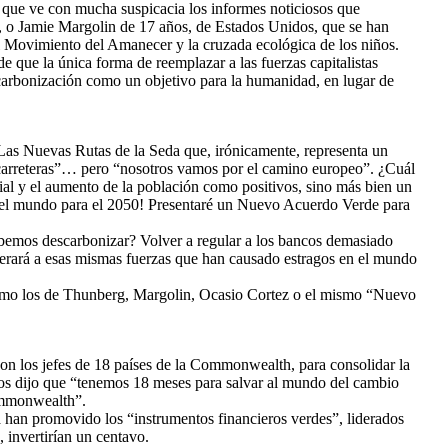
que ve con mucha suspicacia los informes noticiosos que
, o Jamie Margolin de 17 años, de Estados Unidos, que se han
l Movimiento del Amanecer y la cruzada ecológica de los niños.
 que la única forma de reemplazar a las fuerzas capitalistas
arbonización como un objetivo para la humanidad, en lugar de
 Las Nuevas Rutas de la Seda que, irónicamente, representa un
y carreteras”… pero “nosotros vamos por el camino europeo”. ¿Cuál
al y el aumento de la población como positivos, sino más bien un
 del mundo para el 2050! Presentaré un Nuevo Acuerdo Verde para
debemos descarbonizar? Volver a regular a los bancos demasiado
erará a esas mismas fuerzas que han causado estragos en el mundo
 como los de Thunberg, Margolin, Ocasio Cortez o el mismo “Nuevo
on los jefes de 18 países de la Commonwealth, para consolidar la
los dijo que “tenemos 18 meses para salvar al mundo del cambio
Commonwealth”.
ea han promovido los “instrumentos financieros verdes”, liderados
 invertirían un centavo.