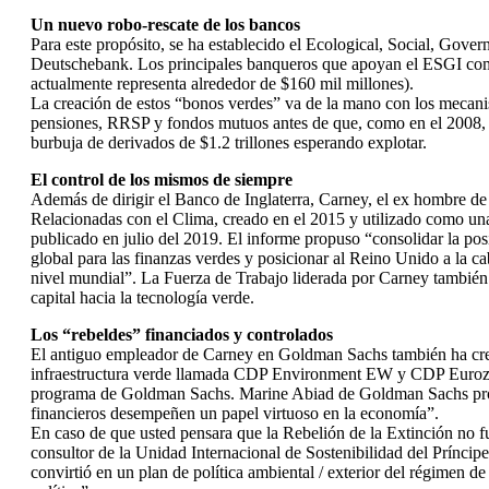
Un nuevo robo-rescate de los bancos
Para este propósito, se ha establecido el Ecological, Social, Gove
Deutschebank. Los principales banqueros que apoyan el ESGI como 
actualmente representa alrededor de $160 mil millones).
La creación de estos “bonos verdes” va de la mano con los mecanis
pensiones, RRSP y fondos mutuos antes de que, como en el 2008, n
burbuja de derivados de $1.2 trillones esperando explotar.
El control de los mismos de siempre
Además de dirigir el Banco de Inglaterra, Carney, el ex hombre d
Relacionadas con el Clima, creado en el 2015 y utilizado como una
publicado en julio del 2019. El informe propuso “consolidar la p
global para las finanzas verdes y posicionar al Reino Unido a la ca
nivel mundial”. La Fuerza de Trabajo liderada por Carney también g
capital hacia la tecnología verde.
Los “rebeldes” financiados y controlados
El antiguo empleador de Carney en Goldman Sachs también ha cread
infraestructura verde llamada CDP Environment EW y CDP Eurozon
programa de Goldman Sachs. Marine Abiad de Goldman Sachs promov
financieros desempeñen un papel virtuoso en la economía”.
En caso de que usted pensara que la Rebelión de la Extinción no f
consultor de la Unidad Internacional de Sostenibilidad del Prínc
convirtió en un plan de política ambiental / exterior del régimen 