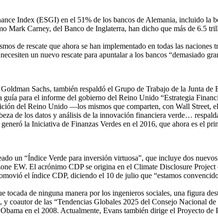
rnance Index (ESGI) en el 51% de los bancos de Alemania, incluido la b
Mark Carney, del Banco de Inglaterra, han dicho que más de 6.5 trill
mos de rescate que ahora se han implementado en todas las naciones tra
ecesiten un nuevo rescate para apuntalar a los bancos “demasiado gran
e Goldman Sachs, también respaldó el Grupo de Trabajo de la Junta de E
 guía para el informe del gobierno del Reino Unido “Estrategia Financ
osición del Reino Unido —los mismos que comparten, con Wall Street, el
beza de los datos y análisis de la innovación financiera verde… respalda
eneró la Iniciativa de Finanzas Verdes en el 2016, que ahora es el princ
o un “Índice Verde para inversión virtuosa”, que incluye dos nuevos í
e EW. El acrónimo CDP se origina en el Climate Disclosure Project 
ió el índice CDP, diciendo el 10 de julio que “estamos convencidos d
ue tocada de ninguna manera por los ingenieros sociales, una figura de
ipe, y coautor de las “Tendencias Globales 2025 del Consejo Nacional
de Obama en el 2008. Actualmente, Evans también dirige el Proyecto de 