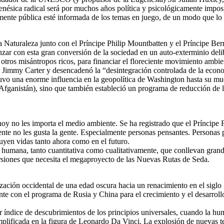
nésica radical será por muchos años política y psicológicamente impo
mente pública esté informada de los temas en juego, de un modo que lo
aturaleza junto con el Príncipe Philip Mountbatten y el Príncipe Bernh
zar con esta gran conversión de la sociedad en un auto-exterminio del
otros misántropos ricos, para financiar el floreciente movimiento ambien
o Jimmy Carter y desencadenó la “desintegración controlada de la econ
uvo una enorme influencia en la geopolítica de Washington hasta su mue
e Afganistán), sino que también estableció un programa de reducción de 
oy no les importa el medio ambiente. Se ha registrado que el Príncipe F
nte no les gusta la gente. Especialmente personas pensantes. Personas 
ruyen vidas tanto ahora como en el futuro.
n humana, tanto cuantitativa como cualitativamente, que conllevan gran
rsiones que necesita el megaproyecto de las Nuevas Rutas de Seda.
lización occidental de una edad oscura hacia un renacimiento en el siglo
 con el programa de Rusia y China para el crecimiento y el desarrollo,
r índice de descubrimientos de los principios universales, cuando la hum
plificada en la figura de Leonardo Da Vinci. La explosión de nuevas te