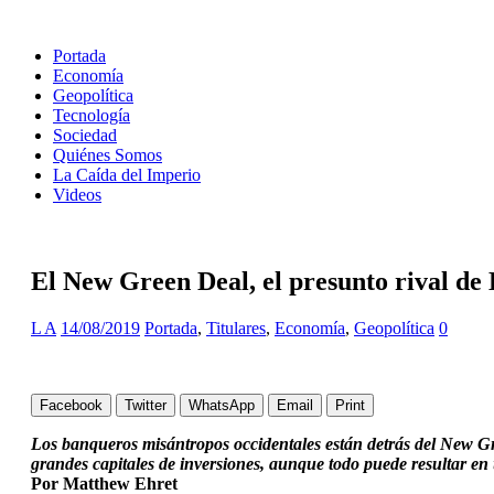
Portada
Economía
Geopolítica
Tecnología
Sociedad
Quiénes Somos
La Caída del Imperio
Videos
El New Green Deal, el presunto rival de
L A
14/08/2019
Portada
,
Titulares
,
Economía
,
Geopolítica
0
Facebook
Twitter
WhatsApp
Email
Print
Los banqueros misántropos occidentales están detrás del New Gr
grandes capitales de inversiones, aunque todo puede resultar en
Por Matthew Ehret