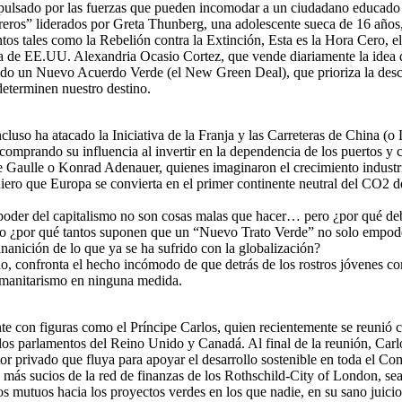
mpulsado por las fuerzas que pueden incomodar a un ciudadano educado 
reros” liderados por Greta Thunberg, una adolescente sueca de 16 años
s tales como la Rebelión contra la Extinción, Esta es la Hora Cero, e
a de EE.UU. Alexandria Ocasio Cortez, que vende diariamente la idea de
ndo un Nuevo Acuerdo Verde (el New Green Deal), que prioriza la desc
determinen nuestro destino.
luso ha atacado la Iniciativa de la Franja y las Carreteras de China (o
comprando su influencia al invertir en la dependencia de los puertos 
e Gaulle o Konrad Adenauer, quienes imaginaron el crecimiento industri
iero que Europa se convierta en el primer continente neutral del CO2
de poder del capitalismo no son cosas malas que hacer… pero ¿por qué 
ero ¿por qué tantos suponen que un “Nuevo Trato Verde” no solo empod
nanición de lo que ya se ha sufrido con la globalización?
odo, confronta el hecho incómodo de que detrás de los rostros jóvenes
humanitarismo en ninguna medida.
 con figuras como el Príncipe Carlos, quien recientemente se reunió c
 los parlamentos del Reino Unido y Canadá. Al final de la reunión, Car
tor privado que fluya para apoyar el desarrollo sostenible en toda el 
os más sucios de la red de finanzas de los Rothschild-City of London, s
s mutuos hacia los proyectos verdes en los que nadie, en su sano juicio,