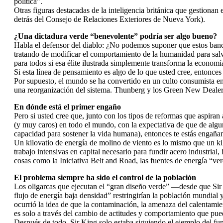
política”.
Otras figuras destacadas de la inteligencia británica que gestion
detrás del Consejo de Relaciones Exteriores de Nueva York).
¿Una dictadura verde “benevolente” podría ser algo bueno?
Habla el defensor del diablo: ¿No podemos suponer que estos banco
tratando de modificar el comportamiento de la humanidad para sa
para todos si esa élite ilustrada simplemente transforma la econ
Si esta línea de pensamiento es algo de lo que usted cree, enton
Por supuesto, el mundo se ha convertido en un culto consumista en 
una reorganización del sistema. Thunberg y los Green New Dealers
En dónde está el primer engaño
Pero si usted cree que, junto con los tipos de reformas que aspiran 
(y muy caros) en todo el mundo, con la expectativa de que de algun
capacidad para sostener la vida humana), entonces te estás engaña
Un kilovatio de energía de molino de viento es lo mismo que un kil
trabajo intensivas en capital necesario para fundir acero industrial
cosas como la Iniciativa Belt and Road, las fuentes de energía “ver
El problema siempre ha sido el control de la población
Los oligarcas que ejecutan el “gran diseño verde” —desde que Si
flujo de energía baja densidad” restringirían la población mundia
ocurrió la idea de que la contaminación, la amenaza del calentamie
es solo a través del cambio de actitudes y comportamiento que pu
Después de todo, Sir King solo estaba siguiendo el ejemplo del fu