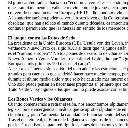
El gran cambio radical hacia una “economía verde” está siendo i
muestran diariamente el valiente movimiento de jóvenes “eco-guer
convertido en una fuerza en Europa y EE.UU. liderando movimiento
A lo anterior también podemos ver el rostro joven de la Congresist
obsoletas, que han asolado al mundo durante décadas, es imponie
continuar permitiendo que las fuerzas sin sentido de los mercados 
El ataque contra las Rutas de Seda
La presidenta de la Unión Europea (UE), Ursula von der Leyen, inc
verdadero Nuevo Trato del siglo XXI) al decir que “algunos están 
es el “camino europeo”? No los planes de desarrollo de Charles D
Nuevo Acuerdo Verde. Von der Leyen dijo el 17 de julio que “¡Qu
Europa en mis primeros 100 días en el cargo”.
Atacar a las “fuerzas sin sentido del mercado” y las estructuras 
grandes para caer es lo que se debió hacer hace mucho tiempo, p
durante el último medio siglo y que solo ha causado más muerte e i
Uno solo puede pensar en hacer tales preguntas sí, primero que t
Trato Verde”, hay figuras a las que uno no puede asociar con el 
Los Bonos Verdes y los Oligarcas
Cuando comenzamos a retirar el telón, nos encontramos rápidamente
legislación de emergencia climática que se aprobó rápidamente en
climático” y pidió “aumentar la cantidad de financiamiento del sec
Tras el decreto real, el Banco de Inglaterra y algunos de los banc
por los Green Bonds, para redirigir los planes de pensiones y fondo