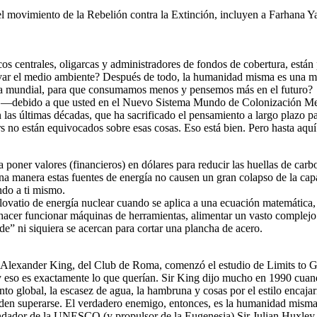
an el movimiento de la Rebelión contra la Extinción, incluyen a Farhana
s centrales, oligarcas y administradores de fondos de cobertura, está
lvar el medio ambiente? Después de todo, la humanidad misma es una m
omía mundial, para que consumamos menos y pensemos más en el futuro?
ces —debido a que usted en el Nuevo Sistema Mundo de Colonización Me
las últimas décadas, que ha sacrificado el pensamiento a largo plazo pa
 no están equivocados sobre esas cosas. Eso está bien. Pero hasta aqu
a poner valores (financieros) en dólares para reducir las huellas de car
a manera estas fuentes de energía no causen un gran colapso de la capac
ndo a ti mismo.
ovatio de energía nuclear cuando se aplica a una ecuación matemática, 
, hacer funcionar máquinas de herramientas, alimentar un vasto complejo 
de” ni siquiera se acercan para cortar una plancha de acero.
r Alexander King, del Club de Roma, comenzó el estudio de Limits to 
l y eso es exactamente lo que querían. Sir King dijo mucho en 1990 cua
nto global, la escasez de agua, la hambruna y cosas por el estilo encaja
eden superarse. El verdadero enemigo, entonces, es la humanidad misma
ndador de la UNESCO (y propulsor de la Eugenesia) Sir Julian Huxley, q