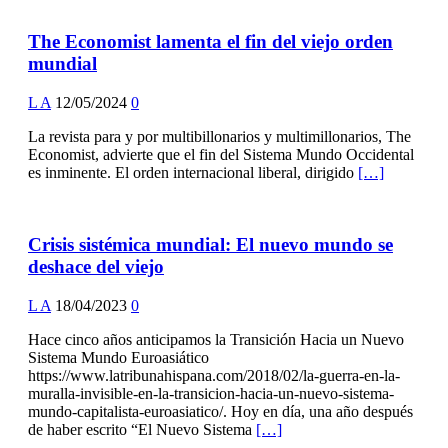
The Economist lamenta el fin del viejo orden
mundial
L A
12/05/2024
0
La revista para y por multibillonarios y multimillonarios, The
Economist, advierte que el fin del Sistema Mundo Occidental
es inminente. El orden internacional liberal, dirigido
[…]
Crisis sistémica mundial: El nuevo mundo se
deshace del viejo
L A
18/04/2023
0
Hace cinco años anticipamos la Transición Hacia un Nuevo
Sistema Mundo Euroasiático
https://www.latribunahispana.com/2018/02/la-guerra-en-la-
muralla-invisible-en-la-transicion-hacia-un-nuevo-sistema-
mundo-capitalista-euroasiatico/. Hoy en día, una año después
de haber escrito “El Nuevo Sistema
[…]