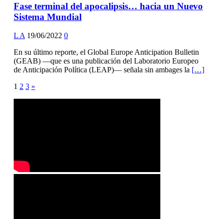
Fase terminal del apocalipsis… hacia un Nuevo
Sistema Mundial
L A
19/06/2022
0
En su último reporte, el Global Europe Anticipation Bulletin
(GEAB) —que es una publicación del Laboratorio Europeo
de Anticipación Política (LEAP)— señala sin ambages la
[…]
Posts
1
2
3
»
pagination