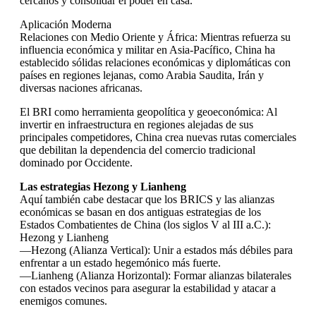
cercanos y consolidar el poder en casa.
Aplicación Moderna
Relaciones con Medio Oriente y África: Mientras refuerza su
influencia económica y militar en Asia-Pacífico, China ha
establecido sólidas relaciones económicas y diplomáticas con
países en regiones lejanas, como Arabia Saudita, Irán y
diversas naciones africanas.
El BRI como herramienta geopolítica y geoeconómica: Al
invertir en infraestructura en regiones alejadas de sus
principales competidores, China crea nuevas rutas comerciales
que debilitan la dependencia del comercio tradicional
dominado por Occidente.
Las estrategias Hezong y Lianheng
Aquí también cabe destacar que los BRICS y las alianzas
económicas se basan en dos antiguas estrategias de los
Estados Combatientes de China (los siglos V al III a.C.):
Hezong y Lianheng
—Hezong (Alianza Vertical): Unir a estados más débiles para
enfrentar a un estado hegemónico más fuerte.
—Lianheng (Alianza Horizontal): Formar alianzas bilaterales
con estados vecinos para asegurar la estabilidad y atacar a
enemigos comunes.