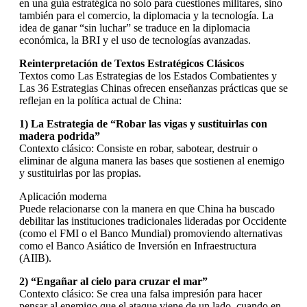
en una guía estratégica no solo para cuestiones militares, sino
también para el comercio, la diplomacia y la tecnología. La
idea de ganar “sin luchar” se traduce en la diplomacia
económica, la BRI y el uso de tecnologías avanzadas.
Reinterpretación de Textos Estratégicos Clásicos
Textos como Las Estrategias de los Estados Combatientes y
Las 36 Estrategias Chinas ofrecen enseñanzas prácticas que se
reflejan en la política actual de China:
1) La Estrategia de “Robar las vigas y sustituirlas con
madera podrida”
Contexto clásico: Consiste en robar, sabotear, destruir o
eliminar de alguna manera las bases que sostienen al enemigo
y sustituirlas por las propias.
Aplicación moderna
Puede relacionarse con la manera en que China ha buscado
debilitar las instituciones tradicionales lideradas por Occidente
(como el FMI o el Banco Mundial) promoviendo alternativas
como el Banco Asiático de Inversión en Infraestructura
(AIIB).
2) “Engañar al cielo para cruzar el mar”
Contexto clásico: Se crea una falsa impresión para hacer
pensar al enemigo que el ataque viene de un lado, cuando en