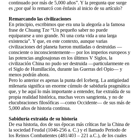
continuado por más de 5,000 años”. Y la pregunta que surge
es ¿por qué lo remarcó con énfasis al inicio de su artículo?
Remarcando las civilizaciones
En principio, escribimos que era una la alegoría a la famosa
frase de Chuang Tze “Un pequeño saber no puede
equipararse a uno grande. Ni una corta vida a una larga
existencia”. Y que, en este contexto, aunque varias
civilizaciones del planeta fueron mutiladas o destruidas —
consciente o inconscientemente— por los imperios europeos y
las potencias anglosajonas en los últimos V Siglos, la
civilización China no pudo ser destruida —particularmente en
el Siglo de Humillación, durante las Guerras del Opio— y
menos podrán ahora.
Pero lo anterior es apenas la punta del Iceberg. La antigüedad
milenaria significa un enorme cúmulo de sabiduría pragmática
que, y he aquí lo más importante a entender, fue extraída de su
propia realidad histórica, muchas veces sangrienta, y no de
elucubraciones filosóficas —como Occidente— de sus más de
5,000 años de historia continua.
Sabiduría extraída de su historia
De esa historia, dos de sus épocas más críticas fue la China de
la sociedad Feudal (1046-256 a. C.) y el llamado Periodo de
los Reinos Combatientes (481/403 – 221 a.C.), de los cuales