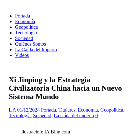
Portada
Economía
Geopolítica
Tecnología
Sociedad
Quiénes Somos
La Caída del Imperio
Videos
Xi Jinping y la Estrategia
Civilizatoria China hacia un Nuevo
Sistema Mundo
L A
01/12/2024
Portada
,
Titulares
,
Economía
,
Geopolítica
,
Tecnología
,
Sociedad
,
La caída del imperio
0
Ilustración: IA Bing.com