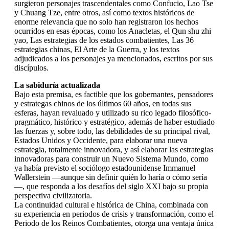
surgieron personajes trascendentales como Confucio, Lao Tse
y Chuang Tze, entre otros, así como textos históricos de
enorme relevancia que no solo han registraron los hechos
ocurridos en esas épocas, como los Anacletas, el Qun shu zhi
yao, Las estrategias de los estados combatientes, Las 36
estrategias chinas, El Arte de la Guerra, y los textos
adjudicados a los personajes ya mencionados, escritos por sus
discípulos.
La sabiduría actualizada
Bajo esta premisa, es factible que los gobernantes, pensadores
y estrategas chinos de los últimos 60 años, en todas sus
esferas, hayan revaluado y utilizado su rico legado filosófico-
pragmático, histórico y estratégico, además de haber estudiado
las fuerzas y, sobre todo, las debilidades de su principal rival,
Estados Unidos y Occidente, para elaborar una nueva
estrategia, totalmente innovadora, y así elaborar las estrategias
innovadoras para construir un Nuevo Sistema Mundo, como
ya había previsto el sociólogo estadounidense Immanuel
Wallerstein —aunque sin definir quién lo haría o cómo sería
—, que responda a los desafíos del siglo XXI bajo su propia
perspectiva civilizatoria.
La continuidad cultural e histórica de China, combinada con
su experiencia en periodos de crisis y transformación, como el
Periodo de los Reinos Combatientes, otorga una ventaja única