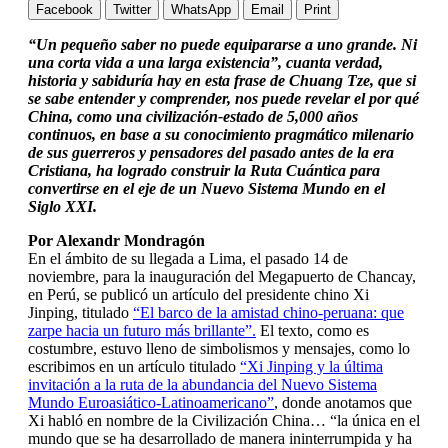
Facebook
Twitter
WhatsApp
Email
Print
“Un pequeño saber no puede equipararse a uno grande. Ni
una corta vida a una larga existencia”, cuanta verdad,
historia y sabiduría hay en esta frase de Chuang Tze, que si
se sabe entender y comprender, nos puede revelar el por qué
China, como una civilización-estado de 5,000 años
continuos, en base a su conocimiento pragmático milenario
de sus guerreros y pensadores del pasado antes de la era
Cristiana, ha logrado construir la Ruta Cuántica para
convertirse en el eje de un Nuevo Sistema Mundo en el
Siglo XXI.
Por Alexandr Mondragón
En el ámbito de su llegada a Lima, el pasado 14 de
noviembre, para la inauguración del Megapuerto de Chancay,
en Perú, se publicó un artículo del presidente chino Xi
Jinping, titulado
“El barco de la amistad chino-peruana: que
zarpe hacia un futuro más brillante”.
El texto, como es
costumbre, estuvo lleno de simbolismos y mensajes, como lo
escribimos en un artículo titulado
“Xi Jinping y la última
invitación a la ruta de la abundancia del Nuevo Sistema
Mundo Euroasiático-Latinoamericano”
, donde anotamos que
Xi habló en nombre de la Civilización China… “la única en el
mundo que se ha desarrollado de manera ininterrumpida y ha