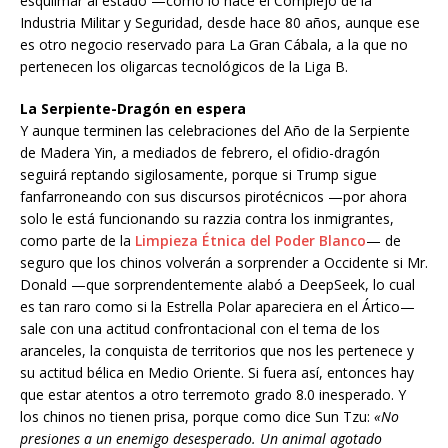
esquilmar al estado —como lo hace el Complejo de la
Industria Militar y Seguridad, desde hace 80 años, aunque ese
es otro negocio reservado para La Gran Cábala, a la que no
pertenecen los oligarcas tecnológicos de la Liga B.
La Serpiente-Dragón en espera
Y aunque terminen las celebraciones del Año de la Serpiente
de Madera Yin, a mediados de febrero, el ofidio-dragón
seguirá reptando sigilosamente, porque si Trump sigue
fanfarroneando con sus discursos pirotécnicos —por ahora
solo le está funcionando su razzia contra los inmigrantes,
como parte de la
Limpieza Étnica del Poder Blanco
— de
seguro que los chinos volverán a sorprender a Occidente si Mr.
Donald —que sorprendentemente alabó a DeepSeek, lo cual
es tan raro como si la Estrella Polar apareciera en el Ártico—
sale con una actitud confrontacional con el tema de los
aranceles, la conquista de territorios que nos les pertenece y
su actitud bélica en Medio Oriente. Si fuera así, entonces hay
que estar atentos a otro terremoto grado 8.0 inesperado. Y
los chinos no tienen prisa, porque como dice Sun Tzu:
«No
presiones a un enemigo desesperado. Un animal agotado