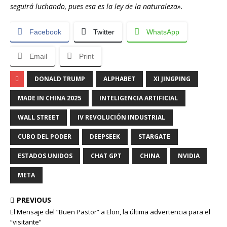
seguirá luchando, pues esa es la ley de la naturaleza».
Facebook
Twitter
WhatsApp
Email
Print
DONALD TRUMP
ALPHABET
XI JINGPING
MADE IN CHINA 2025
INTELIGENCIA ARTIFICIAL
WALL STREET
IV REVOLUCIÓN INDUSTRIAL
CUBO DEL PODER
DEEPSEEK
STARGATE
ESTADOS UNIDOS
CHAT GPT
CHINA
NVIDIA
META
PREVIOUS
El Mensaje del “Buen Pastor” a Elon, la última advertencia para el
“visitante”