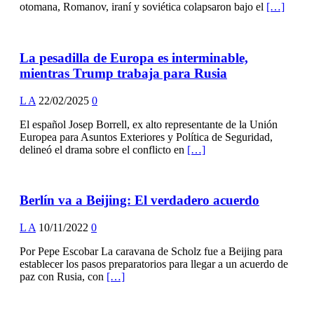
otomana, Romanov, iraní y soviética colapsaron bajo el
[…]
La pesadilla de Europa es interminable,
mientras Trump trabaja para Rusia
L A
22/02/2025
0
El español Josep Borrell, ex alto representante de la Unión
Europea para Asuntos Exteriores y Política de Seguridad,
delineó el drama sobre el conflicto en
[…]
Berlín va a Beijing: El verdadero acuerdo
L A
10/11/2022
0
Por Pepe Escobar La caravana de Scholz fue a Beijing para
establecer los pasos preparatorios para llegar a un acuerdo de
paz con Rusia, con
[…]