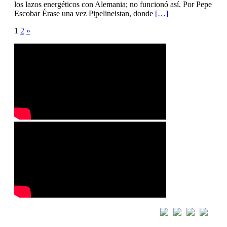
los lazos energéticos con Alemania; no funcionó así. Por Pepe
Escobar Érase una vez Pipelineistan, donde
[…]
Posts
1
2
»
pagination