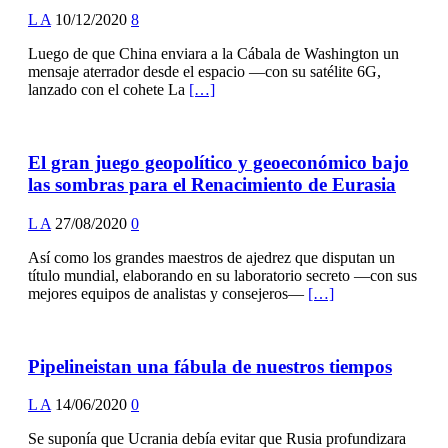
L A
10/12/2020
8
Luego de que China enviara a la Cábala de Washington un
mensaje aterrador desde el espacio —con su satélite 6G,
lanzado con el cohete La
[…]
El gran juego geopolítico y geoeconómico bajo
las sombras para el Renacimiento de Eurasia
L A
27/08/2020
0
Así como los grandes maestros de ajedrez que disputan un
título mundial, elaborando en su laboratorio secreto —con sus
mejores equipos de analistas y consejeros—
[…]
Pipelineistan una fábula de nuestros tiempos
L A
14/06/2020
0
Se suponía que Ucrania debía evitar que Rusia profundizara