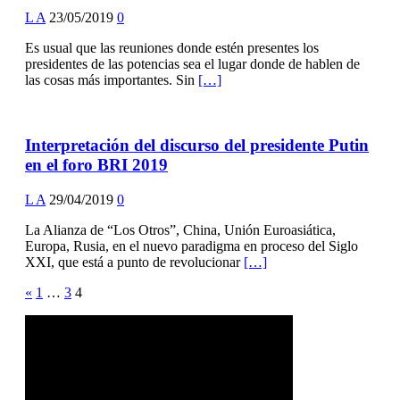
L A
23/05/2019
0
Es usual que las reuniones donde estén presentes los
presidentes de las potencias sea el lugar donde de hablen de
las cosas más importantes. Sin
[…]
Interpretación del discurso del presidente Putin
en el foro BRI 2019
L A
29/04/2019
0
La Alianza de “Los Otros”, China, Unión Euroasiática,
Europa, Rusia, en el nuevo paradigma en proceso del Siglo
XXI, que está a punto de revolucionar
[…]
Posts
«
1
…
3
4
pagination