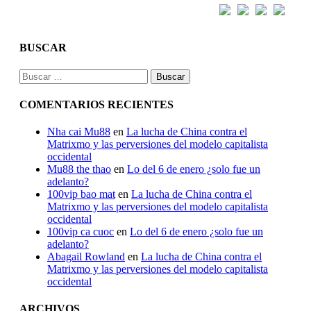
BUSCAR
Buscar:
COMENTARIOS RECIENTES
Nha cai Mu88
en
La lucha de China contra el
Matrixmo y las perversiones del modelo capitalista
occidental
Mu88 the thao
en
Lo del 6 de enero ¿solo fue un
adelanto?
100vip bao mat
en
La lucha de China contra el
Matrixmo y las perversiones del modelo capitalista
occidental
100vip ca cuoc
en
Lo del 6 de enero ¿solo fue un
adelanto?
Abagail Rowland
en
La lucha de China contra el
Matrixmo y las perversiones del modelo capitalista
occidental
ARCHIVOS