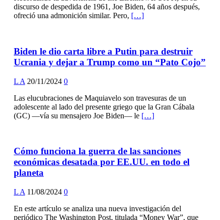
discurso de despedida de 1961, Joe Biden, 64 años después,
ofreció una admonición similar. Pero,
[…]
Biden le dio carta libre a Putin para destruir
Ucrania y dejar a Trump como un “Pato Cojo”
L A
20/11/2024
0
Las elucubraciones de Maquiavelo son travesuras de un
adolescente al lado del presente griego que la Gran Cábala
(GC) —vía su mensajero Joe Biden— le
[…]
Cómo funciona la guerra de las sanciones
económicas desatada por EE.UU. en todo el
planeta
L A
11/08/2024
0
En este artículo se analiza una nueva investigación del
periódico The Washington Post, titulada “Money War”, que