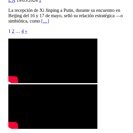
L A
19/05/2024
1
La recepción de Xi Jinping a Putin, durante su encuentro en
Beijing del 16 y 17 de mayo, selló su relación estratégica —o
simbiótica, como
[…]
Posts
1
2
…
4
»
pagination